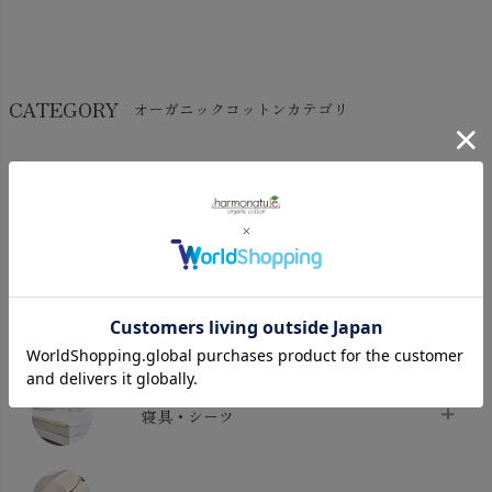
CATEGORY
オーガニックコットンカテゴリ
LADIES
BABY
KIDS
INTERIOR＆
MATERNITY
MEN’S
ACCESSORY
タオル・バス用品
タオル
chevron_right
寝具・シーツ
バス用品
chevron_right
ベッドシーツ
chevron_right