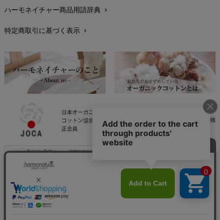
ハーモネイチャー商品用語辞典
chevron_right
レビューを書こう
chevron_right
特定商取引に基づく表示
chevron_right
返品交換
chevron_right
FAXでのご注文
chevron_right
お問い合わせ
chevron_right