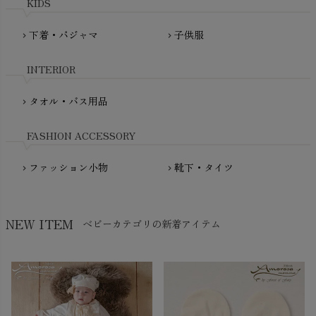
mini rodini（ミニロディーニ）
KIDS
PRISTINE（プリスティン）
Molo（モロ）
fromF（フロムエフ）
下着・パジャマ
子供服
chevron_right
chevron_right
My Little Cozmo（マイリトルコズモ）
nadadelazos（ナダデラゾス）
INTERIOR
NATURAPURA（ナチュラプラ）
NewNative（ニューネイティブ）
タオル・バス用品
chevron_right
Nukleus（ニュクレス）
FASHION ACCESSORY
ファッション小物
靴下・タイツ
chevron_right
chevron_right
NEW ITEM
ベビーカテゴリの新着アイテム