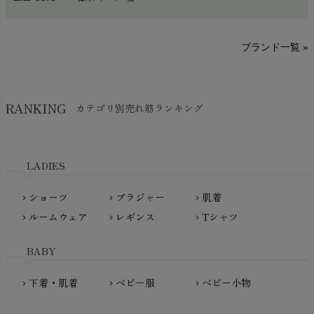
sisam（シサム）
A～G
O～Z
H～N
ブランド一覧 »
SISIFILLE（シシフィーユ）
Think-B（シンクビー）
HAPPY PLACE（ハッピープレイス）
SkinAware（スキンアウェア）
Hatley（ハットレイ）
RANKING
カテゴリ別売れ筋ランキング
生活アートクラブ
kidscase（キッズケース）
Tsukuba Cotton（つくばコットン）
LITTLE INDIANS（リトルインディアンズ）
天衣無縫
L'ovedbaby（ラブドベビー）
LADIES
nanadecor（ナナデェコール）
Lovingly Organics（ラビングリー）
nayuta（ナユタ）
ショーツ
ブラジャー
肌着
Madame MO（マダムモー）
chevron_right
chevron_right
chevron_right
ぬくぐるみ工房
ルームウェア
レギンス
Tシャツ
maggies（マギーズ）
chevron_right
chevron_right
chevron_right
HAYASHI
MAINIO（マイニオ）
Haruulala（ハルウララ）
BABY
MATONA（マトナ）
Pantyliners Organics（パンティライナーズ）
MAUD N LIL（モード・ン・リル）
下着・肌着
ベビー服
ベビー小物
chevron_right
chevron_right
chevron_right
PeopleTree（ピープルツリー）
maxomorra（マクソモーラ）
plantia（プランティア）