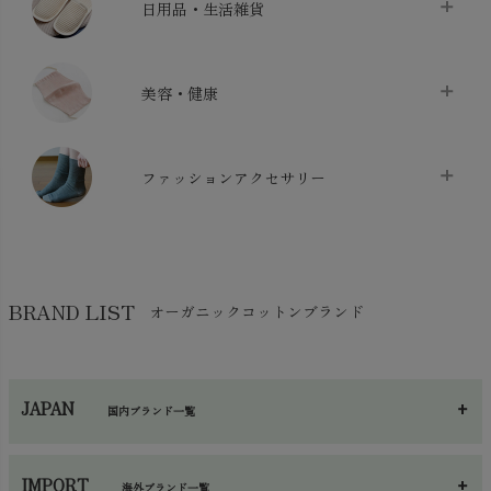
日用品・生活雑貨
布団カバー・カバーセット
chevron_right
クッション
chevron_right
枕・ピローケース
chevron_right
美容・健康
生地・手芸用品
chevron_right
防水シート
chevron_right
マスク
chevron_right
スリッパ・ルームシューズ
chevron_right
ケット・綿毛布
ファッションアクセサリー
chevron_right
コットン・綿棒
chevron_right
せっけん・洗剤
chevron_right
布団
chevron_right
靴下・タイツ・レッグウェア
chevron_right
ガーゼ
chevron_right
その他小物・雑貨
chevron_right
バッグ
chevron_right
保湿・スキンケア・サポーター
chevron_right
ヨガマット・カーペット
BRAND LIST
オーガニックコットンブランド
chevron_right
ハンカチ
chevron_right
カイロ・湯たんぽ
chevron_right
ネックウエア
chevron_right
JAPAN
国内ブランド一覧
手袋・アームカバー
chevron_right
あ～さ
へ～わ
し～ふ
帽子・かさ・その他
chevron_right
IMPORT
海外ブランド一覧