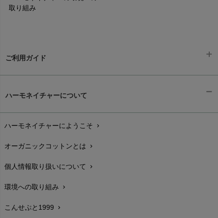
取り組み
ご利用ガイド
ギフトラッピング
chevron_right
ハーモネイチャーについて
お支払い方法
chevron_right
ハーモネイチャーにようこそ
chevron_right
配送と送料
chevron_right
オーガニックコットンとは
chevron_right
在庫状況と発送予定
chevron_right
個人情報取り扱いについて
chevron_right
サイズ・寸法
chevron_right
環境への取り組み
chevron_right
生地・素材
chevron_right
こんせぷと1999
chevron_right
お手入れについて
chevron_right