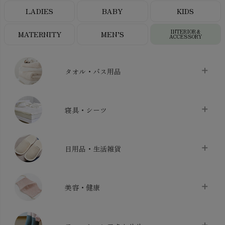
LADIES
BABY
KIDS
INTERIOR＆
MATERNITY
MEN’S
ACCESSORY
タオル・バス用品
タオル
chevron_right
寝具・シーツ
バス用品
chevron_right
ベッドシーツ
chevron_right
日用品・生活雑貨
布団カバー・カバーセット
chevron_right
クッション
chevron_right
枕・ピローケース
chevron_right
美容・健康
生地・手芸用品
chevron_right
防水シート
chevron_right
マスク
chevron_right
スリッパ・ルームシューズ
chevron_right