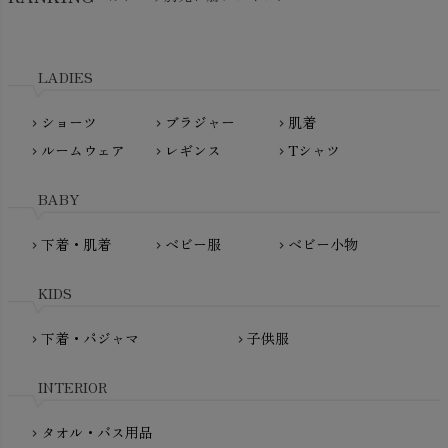
kidscase（キッズケース）
Tsukuba Cotton（つくばコットン）
LITTLE INDIANS（リトルインディアンズ）
天衣無縫
L'ovedbaby（ラブドベビー）
LADIES
nanadecor（ナナデェコール）
Lovingly Organics（ラビングリー）
nayuta（ナユタ）
ショーツ
ブラジャー
肌着
Madame MO（マダムモー）
chevron_right
chevron_right
chevron_right
ぬくぐるみ工房
ルームウェア
レギンス
Tシャツ
maggies（マギーズ）
chevron_right
chevron_right
chevron_right
HAYASHI
MAINIO（マイニオ）
Haruulala（ハルウララ）
BABY
MATONA（マトナ）
Pantyliners Organics（パンティライナーズ）
MAUD N LIL（モード・ン・リル）
下着・肌着
ベビー服
ベビー小物
chevron_right
chevron_right
chevron_right
PeopleTree（ピープルツリー）
maxomorra（マクソモーラ）
plantia（プランティア）
mini rodini（ミニロディーニ）
KIDS
PRISTINE（プリスティン）
Molo（モロ）
fromF（フロムエフ）
下着・パジャマ
子供服
chevron_right
chevron_right
My Little Cozmo（マイリトルコズモ）
nadadelazos（ナダデラゾス）
INTERIOR
NATURAPURA（ナチュラプラ）
NewNative（ニューネイティブ）
タオル・バス用品
chevron_right