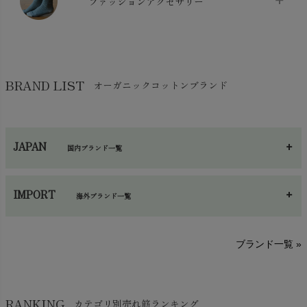
ケット・綿毛布
ファッションアクセサリー
chevron_right
コットン・綿棒
chevron_right
せっけん・洗剤
chevron_right
布団
chevron_right
靴下・タイツ・レッグウェア
chevron_right
ガーゼ
chevron_right
その他小物・雑貨
chevron_right
バッグ
chevron_right
保湿・スキンケア・サポーター
chevron_right
ヨガマット・カーペット
BRAND LIST
オーガニックコットンブランド
chevron_right
ハンカチ
chevron_right
カイロ・湯たんぽ
chevron_right
ネックウエア
chevron_right
JAPAN
国内ブランド一覧
手袋・アームカバー
chevron_right
あ～さ
へ～わ
し～ふ
帽子・かさ・その他
chevron_right
IMPORT
海外ブランド一覧
sisam（シサム）
A～G
O～Z
H～N
ブランド一覧 »
SISIFILLE（シシフィーユ）
Think-B（シンクビー）
HAPPY PLACE（ハッピープレイス）
SkinAware（スキンアウェア）
Hatley（ハットレイ）
RANKING
カテゴリ別売れ筋ランキング
生活アートクラブ