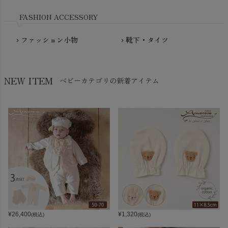
Nukleus（ニュクレス）
FASHION ACCESSORY
ファッション小物
靴下・タイツ
chevron_right
chevron_right
NEW ITEM
ベビーカテゴリの新着アイテム
¥
26,400
¥
1,320
(税込)
(税込)