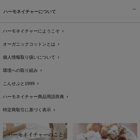
ギフトラッピング
chevron_right
ハーモネイチャーについて
お支払い方法
chevron_right
ハーモネイチャーにようこそ
chevron_right
配送と送料
chevron_right
オーガニックコットンとは
chevron_right
在庫状況と発送予定
chevron_right
個人情報取り扱いについて
chevron_right
サイズ・寸法
chevron_right
環境への取り組み
chevron_right
生地・素材
chevron_right
こんせぷと1999
chevron_right
お手入れについて
chevron_right
ハーモネイチャー商品用語辞典
chevron_right
レビューを書こう
chevron_right
特定商取引に基づく表示
chevron_right
返品交換
chevron_right
FAXでのご注文
chevron_right
お問い合わせ
chevron_right