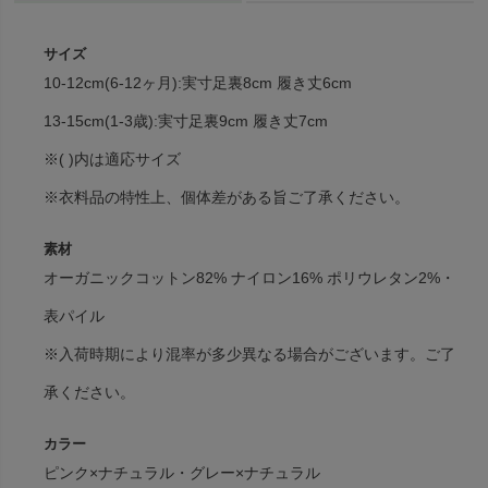
サイズ
10-12cm(6-12ヶ月):実寸足裏8cm 履き丈6cm
13-15cm(1-3歳):実寸足裏9cm 履き丈7cm
※( )内は適応サイズ
※衣料品の特性上、個体差がある旨ご了承ください。
素材
オーガニックコットン82% ナイロン16% ポリウレタン2%・
表パイル
※入荷時期により混率が多少異なる場合がございます。ご了
承ください。
カラー
ピンク×ナチュラル・グレー×ナチュラル