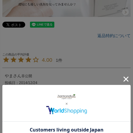
返品特約について
4.00
1
やま
非公開
投稿日
2014/12/24
娘「あったかい」と言っています。

13.5センチの足でジャストサイズですが、伸びがいいのでし
ばらくはけそうです。

引っ掛けでパイルの糸が飛び出すのは、その都度切り取れば
問題なさそうです。