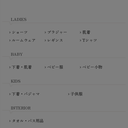
Tsukuba Cotton（つくばコットン）
LITTLE INDIANS（リトルインディアンズ）
天衣無縫
L'ovedbaby（ラブドベビー）
LADIES
nanadecor（ナナデェコール）
Lovingly Organics（ラビングリー）
nayuta（ナユタ）
ショーツ
ブラジャー
肌着
Madame MO（マダムモー）
chevron_right
chevron_right
chevron_right
ぬくぐるみ工房
ルームウェア
レギンス
Tシャツ
maggies（マギーズ）
chevron_right
chevron_right
chevron_right
HAYASHI
MAINIO（マイニオ）
Haruulala（ハルウララ）
BABY
MATONA（マトナ）
Pantyliners Organics（パンティライナーズ）
MAUD N LIL（モード・ン・リル）
下着・肌着
ベビー服
ベビー小物
chevron_right
chevron_right
chevron_right
PeopleTree（ピープルツリー）
maxomorra（マクソモーラ）
plantia（プランティア）
mini rodini（ミニロディーニ）
KIDS
PRISTINE（プリスティン）
Molo（モロ）
fromF（フロムエフ）
下着・パジャマ
子供服
chevron_right
chevron_right
My Little Cozmo（マイリトルコズモ）
nadadelazos（ナダデラゾス）
INTERIOR
NATURAPURA（ナチュラプラ）
NewNative（ニューネイティブ）
タオル・バス用品
chevron_right
Nukleus（ニュクレス）