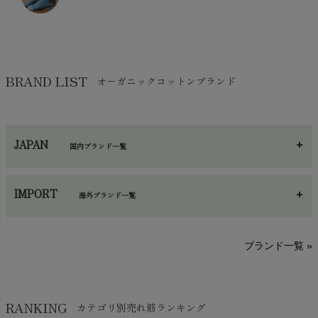
コットン・綿棒
chevron_right
せっけん・洗剤
chevron_right
布団
chevron_right
靴下・タイツ・レッグウェア
chevron_right
ガーゼ
chevron_right
その他小物・雑貨
chevron_right
バッグ
chevron_right
保湿・スキンケア・サポーター
chevron_right
ヨガマット・カーペット
BRAND LIST
オーガニックコットンブランド
chevron_right
ハンカチ
chevron_right
カイロ・湯たんぽ
chevron_right
ネックウエア
chevron_right
JAPAN
国内ブランド一覧
手袋・アームカバー
chevron_right
あ～さ
へ～わ
し～ふ
帽子・かさ・その他
chevron_right
IMPORT
海外ブランド一覧
sisam（シサム）
A～G
O～Z
H～N
ブランド一覧 »
SISIFILLE（シシフィーユ）
Think-B（シンクビー）
HAPPY PLACE（ハッピープレイス）
SkinAware（スキンアウェア）
Hatley（ハットレイ）
RANKING
カテゴリ別売れ筋ランキング
生活アートクラブ
kidscase（キッズケース）