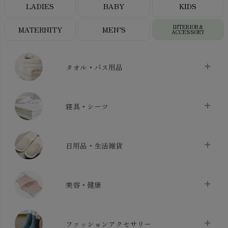
LADIES
BABY
KIDS
INTERIOR＆
MATERNITY
MEN’S
ACCESSORY
タオル・バス用品
タオル
chevron_right
寝具・シーツ
バス用品
chevron_right
ベッドシーツ
chevron_right
日用品・生活雑貨
布団カバー・カバーセット
chevron_right
クッション
chevron_right
枕・ピローケース
chevron_right
美容・健康
生地・手芸用品
chevron_right
防水シート
chevron_right
マスク
chevron_right
スリッパ・ルームシューズ
chevron_right
ケット・綿毛布
ファッションアクセサリー
chevron_right