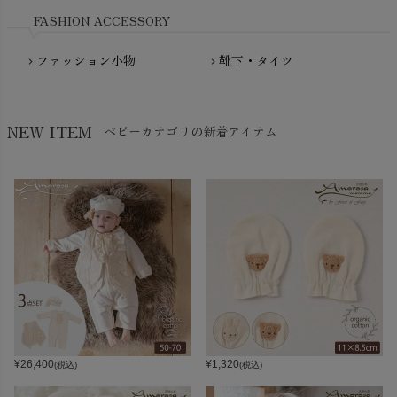
FASHION ACCESSORY
ファッション小物
靴下・タイツ
chevron_right
chevron_right
NEW ITEM
ベビーカテゴリの新着アイテム
¥
26,400
¥
1,320
(税込)
(税込)