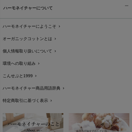
ギフトラッピング
chevron_right
ハーモネイチャーについて
お支払い方法
chevron_right
ハーモネイチャーにようこそ
chevron_right
配送と送料
chevron_right
オーガニックコットンとは
chevron_right
在庫状況と発送予定
chevron_right
個人情報取り扱いについて
chevron_right
サイズ・寸法
chevron_right
環境への取り組み
chevron_right
生地・素材
chevron_right
こんせぷと1999
chevron_right
お手入れについて
chevron_right
ハーモネイチャー商品用語辞典
chevron_right
レビューを書こう
chevron_right
特定商取引に基づく表示
chevron_right
返品交換
chevron_right
FAXでのご注文
chevron_right
お問い合わせ
chevron_right