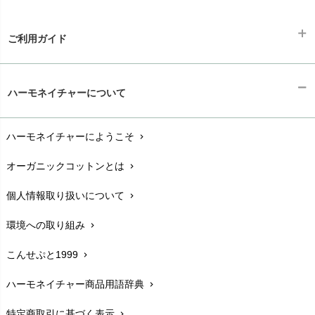
ご利用ガイド
ギフトラッピング
chevron_right
ハーモネイチャーについて
お支払い方法
chevron_right
ハーモネイチャーにようこそ
chevron_right
配送と送料
chevron_right
オーガニックコットンとは
chevron_right
在庫状況と発送予定
chevron_right
個人情報取り扱いについて
chevron_right
サイズ・寸法
chevron_right
環境への取り組み
chevron_right
生地・素材
chevron_right
こんせぷと1999
chevron_right
お手入れについて
chevron_right
ハーモネイチャー商品用語辞典
chevron_right
レビューを書こう
chevron_right
特定商取引に基づく表示
chevron_right