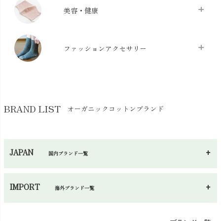
クッション
chevron_right
枕・ピローケース
chevron_right
美容・健康
生地・手芸用品
chevron_right
防水シート
chevron_right
マスク
chevron_right
スリッパ・ルームシューズ
chevron_right
ケット・綿毛布
ファッションアクセサリー
chevron_right
コットン・綿棒
chevron_right
せっけん・洗剤
chevron_right
布団
chevron_right
靴下・タイツ・レッグウェア
chevron_right
ガーゼ
chevron_right
その他小物・雑貨
chevron_right
バッグ
chevron_right
保湿・スキンケア・サポーター
chevron_right
ヨガマット・カーペット
BRAND LIST
オーガニックコットンブランド
chevron_right
ハンカチ
chevron_right
カイロ・湯たんぽ
chevron_right
ネックウエア
chevron_right
JAPAN
国内ブランド一覧
手袋・アームカバー
chevron_right
あ～さ
へ～わ
し～ふ
帽子・かさ・その他
chevron_right
IMPORT
海外ブランド一覧
sisam（シサム）
A～G
O～Z
H～N