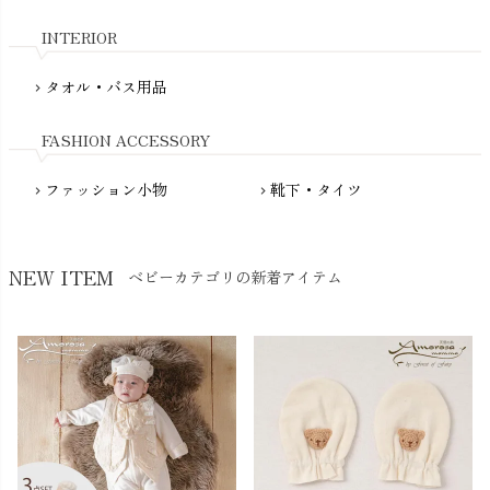
nadadelazos（ナダデラゾス）
INTERIOR
NATURAPURA（ナチュラプラ）
NewNative（ニューネイティブ）
タオル・バス用品
chevron_right
Nukleus（ニュクレス）
FASHION ACCESSORY
ファッション小物
靴下・タイツ
chevron_right
chevron_right
NEW ITEM
ベビーカテゴリの新着アイテム