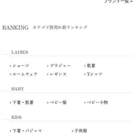
ブランド一覧 »
SISIFILLE（シシフィーユ）
Think-B（シンクビー）
HAPPY PLACE（ハッピープレイス）
SkinAware（スキンアウェア）
Hatley（ハットレイ）
RANKING
カテゴリ別売れ筋ランキング
生活アートクラブ
kidscase（キッズケース）
Tsukuba Cotton（つくばコットン）
LITTLE INDIANS（リトルインディアンズ）
天衣無縫
L'ovedbaby（ラブドベビー）
LADIES
nanadecor（ナナデェコール）
Lovingly Organics（ラビングリー）
nayuta（ナユタ）
ショーツ
ブラジャー
肌着
Madame MO（マダムモー）
chevron_right
chevron_right
chevron_right
ぬくぐるみ工房
ルームウェア
レギンス
Tシャツ
maggies（マギーズ）
chevron_right
chevron_right
chevron_right
HAYASHI
MAINIO（マイニオ）
Haruulala（ハルウララ）
BABY
MATONA（マトナ）
Pantyliners Organics（パンティライナーズ）
MAUD N LIL（モード・ン・リル）
下着・肌着
ベビー服
ベビー小物
chevron_right
chevron_right
chevron_right
PeopleTree（ピープルツリー）
maxomorra（マクソモーラ）
plantia（プランティア）
mini rodini（ミニロディーニ）
KIDS
PRISTINE（プリスティン）
Molo（モロ）
fromF（フロムエフ）
下着・パジャマ
子供服
chevron_right
chevron_right
My Little Cozmo（マイリトルコズモ）