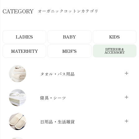
CATEGORY
オーガニックコットンカテゴリ
LADIES
BABY
KIDS
INTERIOR＆
MATERNITY
MEN’S
ACCESSORY
タオル・バス用品
タオル
chevron_right
寝具・シーツ
バス用品
chevron_right
ベッドシーツ
chevron_right
日用品・生活雑貨
布団カバー・カバーセット
chevron_right