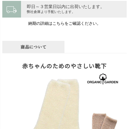
local_shipping
即日～３営業日以内に出荷いたします。
弊社倉庫より手配いたします。
納期の詳細はこちらをご確認ください。
商品について
赤ちゃんのためのやさしい靴下