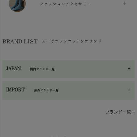
スリッパ・ルームシューズ
chevron_right
ケット・綿毛布
ファッションアクセサリー
chevron_right
コットン・綿棒
chevron_right
せっけん・洗剤
chevron_right
布団
chevron_right
靴下・タイツ・レッグウェア
chevron_right
ガーゼ
chevron_right
その他小物・雑貨
chevron_right
バッグ
chevron_right
保湿・スキンケア・サポーター
chevron_right
ヨガマット・カーペット
BRAND LIST
オーガニックコットンブランド
chevron_right
ハンカチ
chevron_right
カイロ・湯たんぽ
chevron_right
ネックウエア
chevron_right
JAPAN
国内ブランド一覧
手袋・アームカバー
chevron_right
あ～さ
へ～わ
し～ふ
帽子・かさ・その他
chevron_right
IMPORT
海外ブランド一覧
sisam（シサム）
A～G
O～Z
H～N
ブランド一覧 »
SISIFILLE（シシフィーユ）
Think-B（シンクビー）
HAPPY PLACE（ハッピープレイス）
SkinAware（スキンアウェア）
Hatley（ハットレイ）