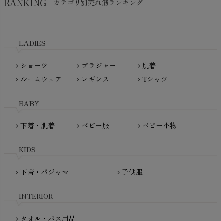
RANKING
カテゴリ別売れ筋ランキング
生活アートクラブ
kidscase（キッズケース）
Tsukuba Cotton（つくばコットン）
LITTLE INDIANS（リトルインディアンズ）
天衣無縫
L'ovedbaby（ラブドベビー）
LADIES
nanadecor（ナナデェコール）
Lovingly Organics（ラビングリー）
nayuta（ナユタ）
ショーツ
ブラジャー
肌着
Madame MO（マダムモー）
chevron_right
chevron_right
chevron_right
ぬくぐるみ工房
ルームウェア
レギンス
Tシャツ
maggies（マギーズ）
chevron_right
chevron_right
chevron_right
HAYASHI
MAINIO（マイニオ）
Haruulala（ハルウララ）
BABY
MATONA（マトナ）
Pantyliners Organics（パンティライナーズ）
MAUD N LIL（モード・ン・リル）
下着・肌着
ベビー服
ベビー小物
chevron_right
chevron_right
chevron_right
PeopleTree（ピープルツリー）
maxomorra（マクソモーラ）
plantia（プランティア）
mini rodini（ミニロディーニ）
KIDS
PRISTINE（プリスティン）
Molo（モロ）
fromF（フロムエフ）
下着・パジャマ
子供服
chevron_right
chevron_right
My Little Cozmo（マイリトルコズモ）
nadadelazos（ナダデラゾス）
INTERIOR
NATURAPURA（ナチュラプラ）
NewNative（ニューネイティブ）
タオル・バス用品
chevron_right