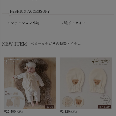
Nukleus（ニュクレス）
FASHION ACCESSORY
ファッション小物
靴下・タイツ
chevron_right
chevron_right
NEW ITEM
ベビーカテゴリの新着アイテム
¥
26,400
¥
1,320
(税込)
(税込)