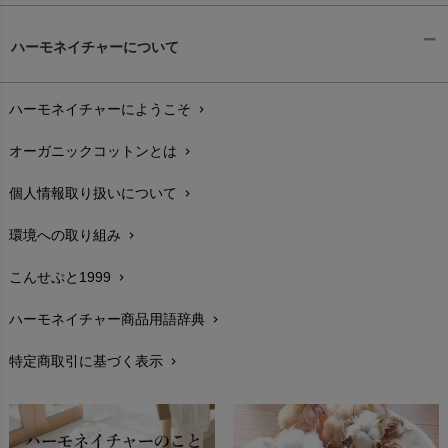
ギフトラッピング
chevron_right
ハーモネイチャーについて
お支払い方法
chevron_right
ハーモネイチャーにようこそ
chevron_right
配送と送料
chevron_right
オーガニックコットンとは
chevron_right
在庫状況と発送予定
chevron_right
個人情報取り扱いについて
chevron_right
サイズ・寸法
chevron_right
環境への取り組み
chevron_right
生地・素材
chevron_right
こんせぷと1999
chevron_right
お手入れについて
chevron_right
ハーモネイチャー商品用語辞典
chevron_right
レビューを書こう
chevron_right
特定商取引に基づく表示
chevron_right
返品交換
chevron_right
FAXでのご注文
chevron_right