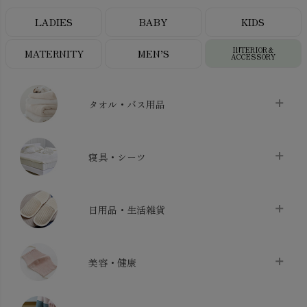
LADIES
BABY
KIDS
INTERIOR＆
MATERNITY
MEN’S
ACCESSORY
タオル・バス用品
タオル
chevron_right
寝具・シーツ
バス用品
chevron_right
ベッドシーツ
chevron_right
日用品・生活雑貨
布団カバー・カバーセット
chevron_right
クッション
chevron_right
枕・ピローケース
chevron_right
美容・健康
生地・手芸用品
chevron_right
防水シート
chevron_right
マスク
chevron_right