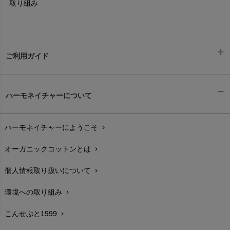
取り組み
ご利用ガイド
ギフトラッピング
chevron_right
ハーモネイチャーについて
お支払い方法
chevron_right
ハーモネイチャーにようこそ
chevron_right
配送と送料
chevron_right
オーガニックコットンとは
chevron_right
在庫状況と発送予定
chevron_right
個人情報取り扱いについて
chevron_right
サイズ・寸法
chevron_right
環境への取り組み
chevron_right
生地・素材
chevron_right
こんせぷと1999
chevron_right
お手入れについて
chevron_right