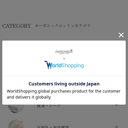
CATEGORY
オーガニックコットンカテゴリ
LADIES
BABY
KIDS
INTERIOR＆
MATERNITY
MEN’S
ACCESSORY
タオル・バス用品
タオル
chevron_right
寝具・シーツ
バス用品
chevron_right
ベッドシーツ
chevron_right
日用品・生活雑貨