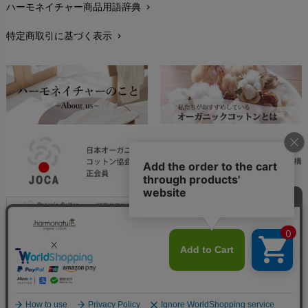
ハーモネイチャー商品用語辞典
chevron_right
レビューを書こう
chevron_right
特定商取引に基づく表示
chevron_right
返品交換
chevron_right
FAXでのご注文
chevron_right
お問い合わせ
chevron_right