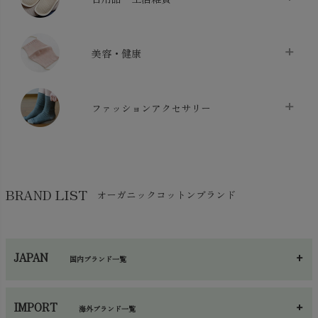
布団カバー・カバーセット
chevron_right
クッション
chevron_right
枕・ピローケース
chevron_right
美容・健康
生地・手芸用品
chevron_right
防水シート
chevron_right
マスク
chevron_right
スリッパ・ルームシューズ
chevron_right
ケット・綿毛布
ファッションアクセサリー
chevron_right
コットン・綿棒
chevron_right
せっけん・洗剤
chevron_right
布団
chevron_right
靴下・タイツ・レッグウェア
chevron_right
ガーゼ
chevron_right
その他小物・雑貨
chevron_right
バッグ
chevron_right
保湿・スキンケア・サポーター
chevron_right
ヨガマット・カーペット
BRAND LIST
オーガニックコットンブランド
chevron_right
ハンカチ
chevron_right
カイロ・湯たんぽ
chevron_right
ネックウエア
chevron_right
JAPAN
国内ブランド一覧
手袋・アームカバー
chevron_right
あ～さ
へ～わ
し～ふ
帽子・かさ・その他
chevron_right
IMPORT
海外ブランド一覧