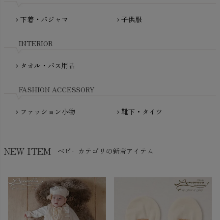
PRISTINE（プリスティン）
Molo（モロ）
fromF（フロムエフ）
下着・パジャマ
子供服
chevron_right
chevron_right
My Little Cozmo（マイリトルコズモ）
nadadelazos（ナダデラゾス）
INTERIOR
NATURAPURA（ナチュラプラ）
NewNative（ニューネイティブ）
タオル・バス用品
chevron_right
Nukleus（ニュクレス）
FASHION ACCESSORY
ファッション小物
靴下・タイツ
chevron_right
chevron_right
NEW ITEM
ベビーカテゴリの新着アイテム