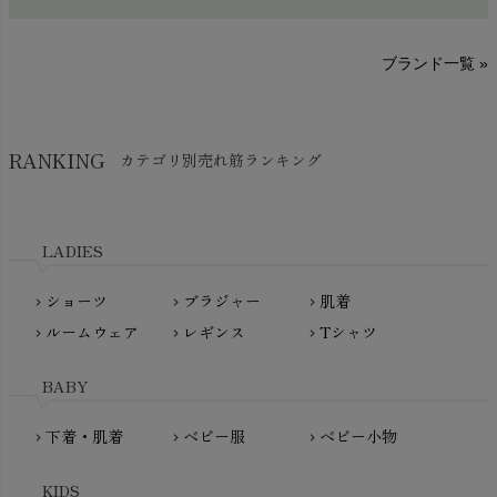
sisam（シサム）
A～G
O～Z
H～N
ブランド一覧 »
SISIFILLE（シシフィーユ）
Think-B（シンクビー）
HAPPY PLACE（ハッピープレイス）
SkinAware（スキンアウェア）
Hatley（ハットレイ）
RANKING
カテゴリ別売れ筋ランキング
生活アートクラブ
kidscase（キッズケース）
Tsukuba Cotton（つくばコットン）
LITTLE INDIANS（リトルインディアンズ）
天衣無縫
L'ovedbaby（ラブドベビー）
LADIES
nanadecor（ナナデェコール）
Lovingly Organics（ラビングリー）
nayuta（ナユタ）
ショーツ
ブラジャー
肌着
Madame MO（マダムモー）
chevron_right
chevron_right
chevron_right
ぬくぐるみ工房
ルームウェア
レギンス
Tシャツ
maggies（マギーズ）
chevron_right
chevron_right
chevron_right
HAYASHI
MAINIO（マイニオ）
Haruulala（ハルウララ）
BABY
MATONA（マトナ）
Pantyliners Organics（パンティライナーズ）
MAUD N LIL（モード・ン・リル）
下着・肌着
ベビー服
ベビー小物
chevron_right
chevron_right
chevron_right
PeopleTree（ピープルツリー）
maxomorra（マクソモーラ）
plantia（プランティア）
mini rodini（ミニロディーニ）
KIDS