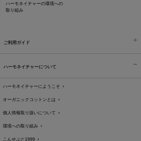
ハーモネイチャーの環境への
取り組み
ご利用ガイド
ギフトラッピング
chevron_right
ハーモネイチャーについて
お支払い方法
chevron_right
ハーモネイチャーにようこそ
chevron_right
配送と送料
chevron_right
オーガニックコットンとは
chevron_right
在庫状況と発送予定
chevron_right
個人情報取り扱いについて
chevron_right
サイズ・寸法
chevron_right
環境への取り組み
chevron_right
生地・素材
chevron_right
こんせぷと1999
chevron_right