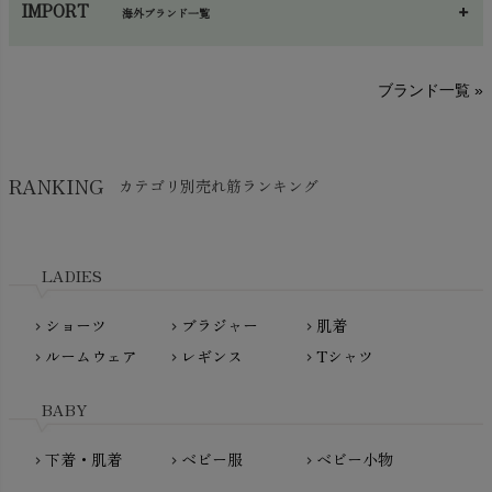
chevron_right
IMPORT
海外ブランド一覧
sisam（シサム）
A～G
O～Z
H～N
ブランド一覧 »
SISIFILLE（シシフィーユ）
Think-B（シンクビー）
HAPPY PLACE（ハッピープレイス）
SkinAware（スキンアウェア）
Hatley（ハットレイ）
RANKING
カテゴリ別売れ筋ランキング
生活アートクラブ
kidscase（キッズケース）
Tsukuba Cotton（つくばコットン）
LITTLE INDIANS（リトルインディアンズ）
天衣無縫
L'ovedbaby（ラブドベビー）
LADIES
nanadecor（ナナデェコール）
Lovingly Organics（ラビングリー）
nayuta（ナユタ）
ショーツ
ブラジャー
肌着
Madame MO（マダムモー）
chevron_right
chevron_right
chevron_right
ぬくぐるみ工房
ルームウェア
レギンス
Tシャツ
maggies（マギーズ）
chevron_right
chevron_right
chevron_right
HAYASHI
MAINIO（マイニオ）
Haruulala（ハルウララ）
BABY
MATONA（マトナ）
Pantyliners Organics（パンティライナーズ）
MAUD N LIL（モード・ン・リル）
下着・肌着
ベビー服
ベビー小物
chevron_right
chevron_right
chevron_right
PeopleTree（ピープルツリー）
maxomorra（マクソモーラ）