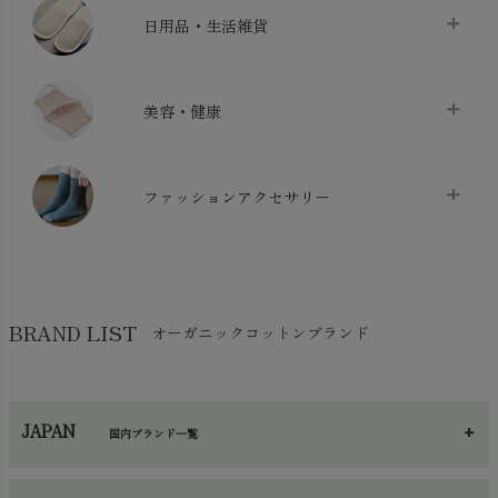
ベッドシーツ
chevron_right
日用品・生活雑貨
布団カバー・カバーセット
chevron_right
クッション
chevron_right
枕・ピローケース
chevron_right
美容・健康
生地・手芸用品
chevron_right
防水シート
chevron_right
マスク
chevron_right
スリッパ・ルームシューズ
chevron_right
ケット・綿毛布
ファッションアクセサリー
chevron_right
コットン・綿棒
chevron_right
せっけん・洗剤
chevron_right
布団
chevron_right
靴下・タイツ・レッグウェア
chevron_right
ガーゼ
chevron_right
その他小物・雑貨
chevron_right
バッグ
chevron_right
保湿・スキンケア・サポーター
chevron_right
ヨガマット・カーペット
BRAND LIST
オーガニックコットンブランド
chevron_right
ハンカチ
chevron_right
カイロ・湯たんぽ
chevron_right
ネックウエア
chevron_right
JAPAN
国内ブランド一覧
手袋・アームカバー
chevron_right
あ～さ
へ～わ
し～ふ
帽子・かさ・その他