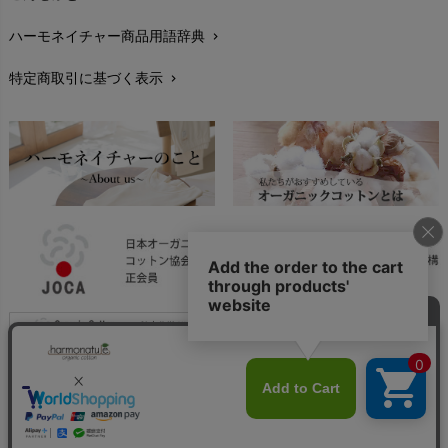
お手入れについて
chevron_right
ハーモネイチャー商品用語辞典
chevron_right
レビューを書こう
chevron_right
特定商取引に基づく表示
chevron_right
返品交換
chevron_right
FAXでのご注文
chevron_right
お問い合わせ
chevron_right