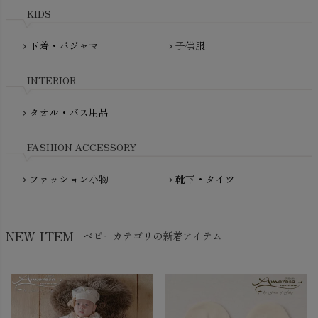
plantia（プランティア）
mini rodini（ミニロディーニ）
KIDS
PRISTINE（プリスティン）
Molo（モロ）
fromF（フロムエフ）
下着・パジャマ
子供服
chevron_right
chevron_right
My Little Cozmo（マイリトルコズモ）
nadadelazos（ナダデラゾス）
INTERIOR
NATURAPURA（ナチュラプラ）
NewNative（ニューネイティブ）
タオル・バス用品
chevron_right
Nukleus（ニュクレス）
FASHION ACCESSORY
ファッション小物
靴下・タイツ
chevron_right
chevron_right
NEW ITEM
ベビーカテゴリの新着アイテム