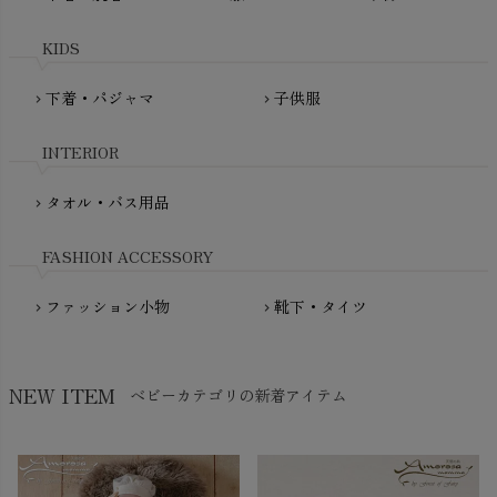
maxomorra（マクソモーラ）
plantia（プランティア）
mini rodini（ミニロディーニ）
KIDS
PRISTINE（プリスティン）
Molo（モロ）
fromF（フロムエフ）
下着・パジャマ
子供服
chevron_right
chevron_right
My Little Cozmo（マイリトルコズモ）
nadadelazos（ナダデラゾス）
INTERIOR
NATURAPURA（ナチュラプラ）
NewNative（ニューネイティブ）
タオル・バス用品
chevron_right
Nukleus（ニュクレス）
FASHION ACCESSORY
ファッション小物
靴下・タイツ
chevron_right
chevron_right
NEW ITEM
ベビーカテゴリの新着アイテム