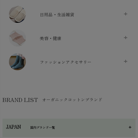
ベッドシーツ
chevron_right
日用品・生活雑貨
布団カバー・カバーセット
chevron_right
クッション
chevron_right
枕・ピローケース
chevron_right
美容・健康
生地・手芸用品
chevron_right
防水シート
chevron_right
マスク
chevron_right
スリッパ・ルームシューズ
chevron_right
ケット・綿毛布
ファッションアクセサリー
chevron_right
コットン・綿棒
chevron_right
せっけん・洗剤
chevron_right
布団
chevron_right
靴下・タイツ・レッグウェア
chevron_right
ガーゼ
chevron_right
その他小物・雑貨
chevron_right
バッグ
chevron_right
保湿・スキンケア・サポーター
chevron_right
ヨガマット・カーペット
BRAND LIST
オーガニックコットンブランド
chevron_right
ハンカチ
chevron_right
カイロ・湯たんぽ
chevron_right
ネックウエア
chevron_right
JAPAN
国内ブランド一覧
手袋・アームカバー
chevron_right