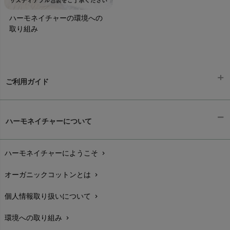
ハーモネイチャーの環境への
取り組み
ご利用ガイド
ギフトラッピング
chevron_right
ハーモネイチャーについて
お支払い方法
chevron_right
ハーモネイチャーにようこそ
chevron_right
配送と送料
chevron_right
オーガニックコットンとは
chevron_right
在庫状況と発送予定
chevron_right
個人情報取り扱いについて
chevron_right
サイズ・寸法
chevron_right
環境への取り組み
chevron_right
生地・素材
chevron_right