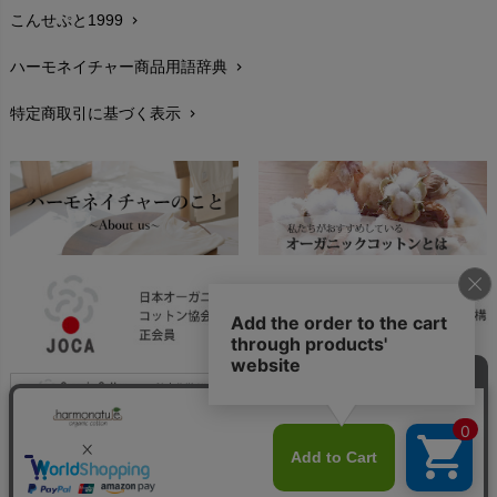
こんせぷと1999
chevron_right
お手入れについて
chevron_right
ハーモネイチャー商品用語辞典
chevron_right
レビューを書こう
chevron_right
特定商取引に基づく表示
chevron_right
返品交換
chevron_right
FAXでのご注文
chevron_right
お問い合わせ
chevron_right