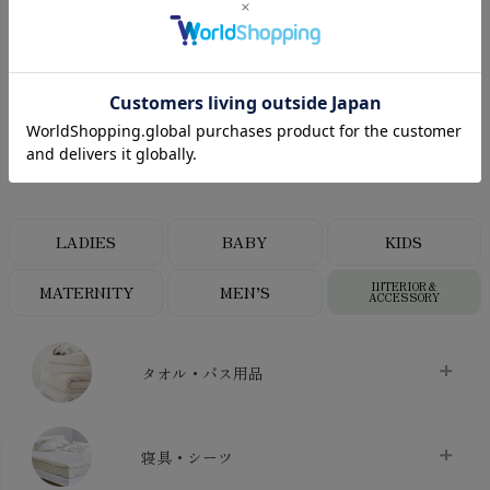
¥
1,320
¥
6,380
(税込)
(税込)
CATEGORY
オーガニックコットンカテゴリ
LADIES
BABY
KIDS
INTERIOR＆
MATERNITY
MEN’S
ACCESSORY
タオル・バス用品
タオル
chevron_right
寝具・シーツ
バス用品
chevron_right