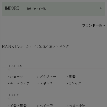
あ～さ
へ～わ
し～ふ
帽子・かさ・その他
chevron_right
IMPORT
海外ブランド一覧
sisam（シサム）
A～G
O～Z
H～N
ブランド一覧 »
SISIFILLE（シシフィーユ）
Think-B（シンクビー）
HAPPY PLACE（ハッピープレイス）
SkinAware（スキンアウェア）
Hatley（ハットレイ）
RANKING
カテゴリ別売れ筋ランキング
生活アートクラブ
kidscase（キッズケース）
Tsukuba Cotton（つくばコットン）
LITTLE INDIANS（リトルインディアンズ）
天衣無縫
L'ovedbaby（ラブドベビー）
LADIES
nanadecor（ナナデェコール）
Lovingly Organics（ラビングリー）
nayuta（ナユタ）
ショーツ
ブラジャー
肌着
Madame MO（マダムモー）
chevron_right
chevron_right
chevron_right
ぬくぐるみ工房
ルームウェア
レギンス
Tシャツ
maggies（マギーズ）
chevron_right
chevron_right
chevron_right
HAYASHI
MAINIO（マイニオ）
Haruulala（ハルウララ）
BABY
MATONA（マトナ）
Pantyliners Organics（パンティライナーズ）
MAUD N LIL（モード・ン・リル）
下着・肌着
ベビー服
ベビー小物
chevron_right
chevron_right
chevron_right
PeopleTree（ピープルツリー）