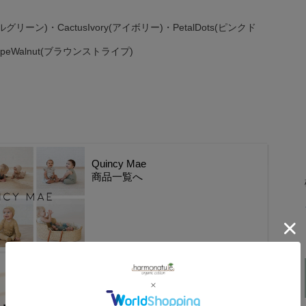
ジルグリーン)・CactusIvory(アイボリー)・PetalDots(ピンクド
ipeWalnut(ブラウンストライプ)
Quincy Mae
商品一覧へ