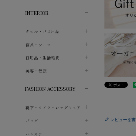
子供ボトムス
子供タイツ・レギンス
子供雑貨
chevron_right
chevron_right
chevron_right
INTERIOR
メンズ下着・パジャマ
子供上着・アウター
子供パジャマ
chevron_right
chevron_right
メンズインナー・肌着
メンズファッション
子供ローブ
chevron_right
chevron_right
タオル・バス用品
ボクサーパンツ
シャツ・カットソー
chevron_right
chevron_right
タオル
寝具・シーツ
chevron_right
ブリーフ
セーター・トレーナー・パーカ
chevron_right
chevron_right
バス用品
ベッドシーツ
日用品・生活雑貨
chevron_right
chevron_right
トランクス
ボトムス
chevron_right
chevron_right
布団カバー・カバーセット
クッション
美容・健康
chevron_right
chevron_right
アンダーパンツ・ももひき
コート・上着
chevron_right
chevron_right
枕・ピローケース
生地・手芸用品
マスク
chevron_right
chevron_right
chevron_right
FASHION ACCESSORY
メンズパジャマ
chevron_right
防水シート
スリッパ・ルームシューズ
コットン・綿棒
chevron_right
chevron_right
chevron_right
靴下・タイツ・レッグウェア
ケット・綿毛布
せっけん・洗剤
ガーゼ
chevron_right
chevron_right
chevron_right
フットカバー・アンクレット
レビューを書
布団
バッグ
その他小物・雑貨
chevron_right
保湿・スキンケア・サポーター
chevron_right
chevron_right
chevron_right
ソックス
巾着・ポーチ
ヨガマット・カーペット
ハンカチ
chevron_right
カイロ・湯たんぽ
chevron_right
chevron_right
chevron_right