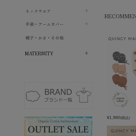
ハイソックス
バッグ・ポシェット
タオルハンカチ
chevron_right
ネックウエア
chevron_right
chevron_right
RECOMME
五本指・足袋ソックス
ガーゼハンカチ
マフラー
chevron_right
手袋・アームカバー
chevron_right
chevron_right
タイツ
ハンカチ
ストール
chevron_right
ショート丈
chevron_right
chevron_right
帽子・かさ・その他
chevron_right
レッグウォーマー
ネックカバー・スヌード
chevron_right
ロング丈
chevron_right
chevron_right
MATERNITY
マタニティウェア・授乳服
マタニティウェア・授乳服
授乳下着・パジャマ
chevron_right
マタニティ・授乳ブラジャー
マタ
ニティ・ママ雑貨
chevron_right
授乳パッド
授乳ケープ
chevron_right
chevron_right
¥
1,980
(税込)
マタニティショーツ
授乳クッション・枕
chevron_right
chevron_right
マタニティ・授乳インナー