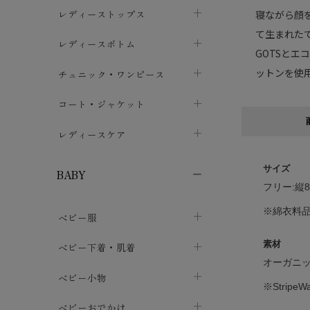
ブラジャー
レディーストップス
寝ながら顔
chevron_right
て生まれた
ショーツ
カットソー・Tシャツ
レディースボトム
chevron_right
chevron_right
GOTSとエ
レディースインナー・肌着
シャツ・ブラウス
スカート
ットンを使
chevron_right
チュニック・ワンピース
chevron_right
chevron_right
レギンス・スパッツ
パーカー・スウェット
レディースパンツ
半袖・袖なし
chevron_right
chevron_right
コート・ジャケット
chevron_right
chevron_right
パジャマ・ルームウェア
カーディガン・ボレロ・ベスト
長袖・７分袖
chevron_right
chevron_right
レディースケア
chevron_right
ニット・セーター
chevron_right
布ナプキン
chevron_right
サイズ
BABY
フリー:縦8
パンティライナー
chevron_right
※綿衣料
ベビー服
紙ナプキン
chevron_right
カバーオール・ロンパース
素材
ベビー下着・肌着
chevron_right
オーガニッ
セパレート・上下セット
コンビ肌着
ベビー小物
chevron_right
chevron_right
※Stripe
トップス
パンツ・オーバーパンツ
ベビー小物・雑貨
chevron_right
ベビーおでかけ
chevron_right
chevron_right