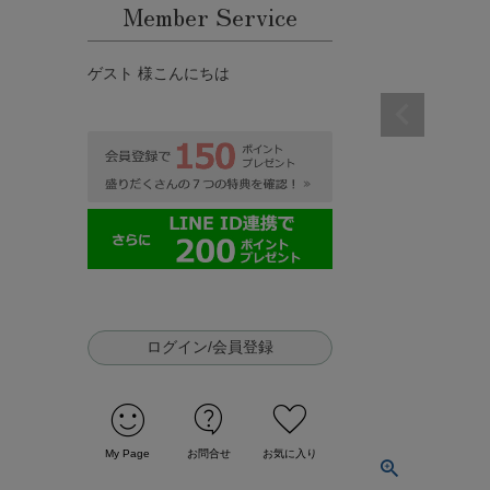
Member Service
ゲスト 様こんにちは
ログイン/会員登録
sentiment_satisfied
contact_support
favorite
My Page
お問合せ
お気に入り