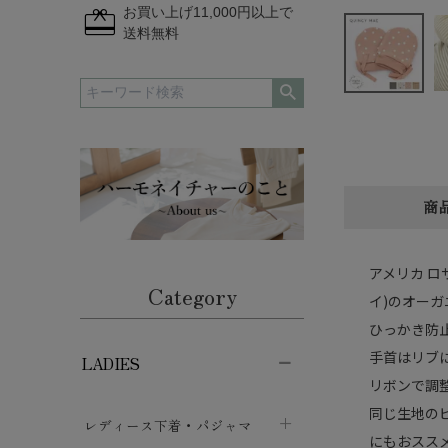
redeem
お買い上げ11,000円以上で
送料無料
商
アメリカ ロ
Category
イ)のオーガ
ひっかき防
手首はリブ
LADIES
リボンで調
同じ生地の
レディース下着・パジャマ
にもおスス