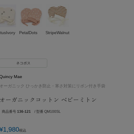
tusIvory
PetalDots
StripeWalnut
ネコポス
Quincy Mae
オーガニック ひっかき防止・寒さ対策にリボン付き手袋
オーガニックコットン ベビーミトン
商品番号
136-121
/ 型番 QM100SL
¥
1,980
税込