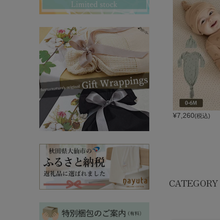
その他ママ雑貨
chevron_right
chevron_right
妊婦帯・産前産後ガードル
chevron_right
マタニティ・授乳パジャマ
chevron_right
¥
7,260
(税込)
CATEGORY