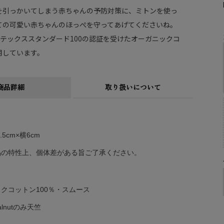
を引っかいてしまう赤ちゃんの予防対策に、ミトンを使っ
ての可愛い赤ちゃんのほっぺを守ってあげてくださいね。
コテックススタンダード100の認証を受けたオーガニックコ
用しています。
商品詳細
取り扱いについて
.5cm×横6cm
品の特性上、個体差がある旨ご了承ください。
クコットン100％・スムース
Walnutのみ天竺