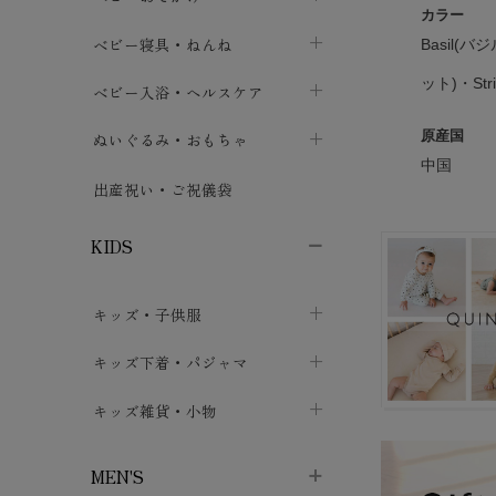
カラー
ボトムス
ボディスーツ
ベビー帽子
ベビーキャリー
chevron_right
chevron_right
ベビー寝具・ねんね
chevron_right
chevron_right
Basil(バ
セレモニードレス
短肌着・長肌着
スタイ・よだれかけ
ット)・Str
おでかけ用品・カバー・シート
chevron_right
ベビースリーパー
chevron_right
chevron_right
ベビー入浴・ヘルスケア
chevron_right
chevron_right
ワンピース・チュニック
肌着・下着
ミトン・手袋
chevron_right
ベビーパジャマ
chevron_right
ベビーおむつ・おむつカバー
chevron_right
原産国
ぬいぐるみ・おもちゃ
chevron_right
chevron_right
中国
上着・アウター
ベビーおむつ・おむつカバー
靴下・タイツ
chevron_right
ベビー布団・シーツ
chevron_right
トレーニングパンツ
chevron_right
ファーストトイ
chevron_right
chevron_right
出産祝い・ご祝儀袋
chevron_right
トレーニングパンツ
レッグウォーマー・サポーター
ベビー枕・カバー
chevron_right
ベビーお風呂・ケア用品
chevron_right
ぬいぐるみ
chevron_right
chevron_right
chevron_right
KIDS
ベビー・キッズ腹巻
ベビーフェンス・安全用品
ガーゼ・クロス
chevron_right
知育玩具
chevron_right
chevron_right
chevron_right
キッズ・子供服
ブーティ・シューズ
ベビーおくるみ・アフガン
授乳クッション・枕
chevron_right
あみぐるみ
chevron_right
chevron_right
chevron_right
子供トップス
キッズ下着・パジャマ
マフラー
chevron_right
chevron_right
子供カーディガン・ベスト
子供肌着下着
キッズ雑貨・小物
汗取りパッド
chevron_right
chevron_right
chevron_right
子供チュニック・ワンピース
子供靴下
子供帽子
chevron_right
chevron_right
chevron_right
MEN'S