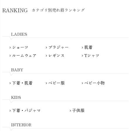
SkinAware（スキンアウェア）
Hatley（ハットレイ）
RANKING
カテゴリ別売れ筋ランキング
生活アートクラブ
kidscase（キッズケース）
Tsukuba Cotton（つくばコットン）
LITTLE INDIANS（リトルインディアンズ）
天衣無縫
L'ovedbaby（ラブドベビー）
LADIES
nanadecor（ナナデェコール）
Lovingly Organics（ラビングリー）
nayuta（ナユタ）
ショーツ
ブラジャー
肌着
Madame MO（マダムモー）
chevron_right
chevron_right
chevron_right
ぬくぐるみ工房
ルームウェア
レギンス
Tシャツ
maggies（マギーズ）
chevron_right
chevron_right
chevron_right
HAYASHI
MAINIO（マイニオ）
Haruulala（ハルウララ）
BABY
MATONA（マトナ）
Pantyliners Organics（パンティライナーズ）
MAUD N LIL（モード・ン・リル）
下着・肌着
ベビー服
ベビー小物
chevron_right
chevron_right
chevron_right
PeopleTree（ピープルツリー）
maxomorra（マクソモーラ）
plantia（プランティア）
mini rodini（ミニロディーニ）
KIDS
PRISTINE（プリスティン）
Molo（モロ）
fromF（フロムエフ）
下着・パジャマ
子供服
chevron_right
chevron_right
My Little Cozmo（マイリトルコズモ）
nadadelazos（ナダデラゾス）
INTERIOR
NATURAPURA（ナチュラプラ）