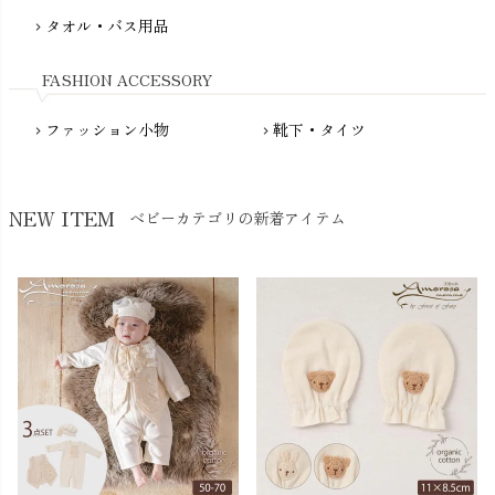
NewNative（ニューネイティブ）
タオル・バス用品
chevron_right
Nukleus（ニュクレス）
FASHION ACCESSORY
ファッション小物
靴下・タイツ
chevron_right
chevron_right
NEW ITEM
ベビーカテゴリの新着アイテム