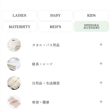
LADIES
BABY
KIDS
INTERIOR＆
MATERNITY
MEN’S
ACCESSORY
タオル・バス用品
タオル
chevron_right
寝具・シーツ
バス用品
chevron_right
ベッドシーツ
chevron_right
日用品・生活雑貨
布団カバー・カバーセット
chevron_right
クッション
chevron_right
枕・ピローケース
chevron_right
美容・健康
生地・手芸用品
chevron_right
防水シート
chevron_right