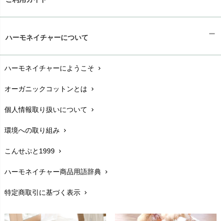
ギフトラッピング
chevron_right
ハーモネイチャーについて
お支払い方法
chevron_right
ハーモネイチャーにようこそ
chevron_right
配送と送料
chevron_right
オーガニックコットンとは
chevron_right
在庫状況と発送予定
chevron_right
個人情報取り扱いについて
chevron_right
サイズ・寸法
chevron_right
環境への取り組み
chevron_right
生地・素材
chevron_right
こんせぷと1999
chevron_right
お手入れについて
chevron_right
ハーモネイチャー商品用語辞典
chevron_right
レビューを書こう
chevron_right
特定商取引に基づく表示
chevron_right
返品交換
chevron_right
FAXでのご注文
chevron_right