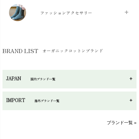
マスク
chevron_right
スリッパ・ルームシューズ
chevron_right
ケット・綿毛布
ファッションアクセサリー
chevron_right
コットン・綿棒
chevron_right
せっけん・洗剤
chevron_right
布団
chevron_right
靴下・タイツ・レッグウェア
chevron_right
ガーゼ
chevron_right
その他小物・雑貨
chevron_right
バッグ
chevron_right
保湿・スキンケア・サポーター
chevron_right
ヨガマット・カーペット
BRAND LIST
オーガニックコットンブランド
chevron_right
ハンカチ
chevron_right
カイロ・湯たんぽ
chevron_right
ネックウエア
chevron_right
JAPAN
国内ブランド一覧
手袋・アームカバー
chevron_right
あ～さ
へ～わ
し～ふ
帽子・かさ・その他
chevron_right
IMPORT
海外ブランド一覧
sisam（シサム）
A～G
O～Z
H～N
ブランド一覧 »
SISIFILLE（シシフィーユ）
Think-B（シンクビー）
HAPPY PLACE（ハッピープレイス）