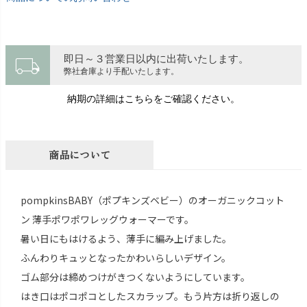
local_shipping
即日～３営業日以内に出荷いたします。
弊社倉庫より手配いたします。
納期の詳細はこちらをご確認ください。
商品について
pompkinsBABY（ポプキンズベビー）のオーガニックコット
ン 薄手ポワポワレッグウォーマーです。
暑い日にもはけるよう、薄手に編み上げました。
ふんわりキュッとなったかわいらしいデザイン。
ゴム部分は締めつけがきつくないようにしています。
はき口はポコポコとしたスカラップ。もう片方は折り返しの