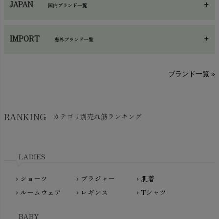
JAPAN
国内ブランド一覧
手袋・アームカバー
chevron_right
あ～さ
へ～わ
し～ふ
帽子・かさ・その他
chevron_right
IMPORT
海外ブランド一覧
sisam（シサム）
A～G
O～Z
H～N
ブランド一覧 »
SISIFILLE（シシフィーユ）
Think-B（シンクビー）
HAPPY PLACE（ハッピープレイス）
SkinAware（スキンアウェア）
Hatley（ハットレイ）
RANKING
カテゴリ別売れ筋ランキング
生活アートクラブ
kidscase（キッズケース）
Tsukuba Cotton（つくばコットン）
LITTLE INDIANS（リトルインディアンズ）
天衣無縫
L'ovedbaby（ラブドベビー）
LADIES
nanadecor（ナナデェコール）
Lovingly Organics（ラビングリー）
nayuta（ナユタ）
ショーツ
ブラジャー
肌着
Madame MO（マダムモー）
chevron_right
chevron_right
chevron_right
ぬくぐるみ工房
ルームウェア
レギンス
Tシャツ
maggies（マギーズ）
chevron_right
chevron_right
chevron_right
HAYASHI
MAINIO（マイニオ）
Haruulala（ハルウララ）
BABY