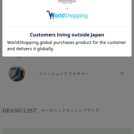
chevron_right
寝具・シーツ
バス用品
chevron_right
ベッドシーツ
chevron_right
日用品・生活雑貨
布団カバー・カバーセット
chevron_right
クッション
chevron_right
枕・ピローケース
chevron_right
美容・健康
生地・手芸用品
chevron_right
防水シート
chevron_right
マスク
chevron_right
スリッパ・ルームシューズ
chevron_right
ケット・綿毛布
ファッションアクセサリー
chevron_right
コットン・綿棒
chevron_right
せっけん・洗剤
chevron_right
布団
chevron_right
靴下・タイツ・レッグウェア
chevron_right
ガーゼ
chevron_right
その他小物・雑貨
chevron_right
バッグ
chevron_right
保湿・スキンケア・サポーター
chevron_right
ヨガマット・カーペット
BRAND LIST
オーガニックコットンブランド
chevron_right
ハンカチ
chevron_right
カイロ・湯たんぽ
chevron_right
ネックウエア
chevron_right