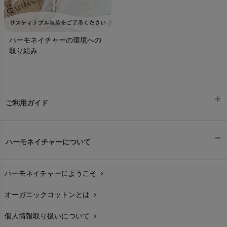
ハーモネイチャーの環境への
取り組み
ご利用ガイド
ギフトラッピング
chevron_right
ハーモネイチャーについて
お支払い方法
chevron_right
ハーモネイチャーにようこそ
chevron_right
配送と送料
chevron_right
オーガニックコットンとは
chevron_right
在庫状況と発送予定
chevron_right
個人情報取り扱いについて
chevron_right
サイズ・寸法
chevron_right