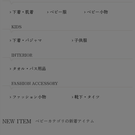
MATONA（マトナ）
Pantyliners Organics（パンティライナーズ）
MAUD N LIL（モード・ン・リル）
下着・肌着
ベビー服
ベビー小物
chevron_right
chevron_right
chevron_right
PeopleTree（ピープルツリー）
maxomorra（マクソモーラ）
plantia（プランティア）
mini rodini（ミニロディーニ）
KIDS
PRISTINE（プリスティン）
Molo（モロ）
fromF（フロムエフ）
下着・パジャマ
子供服
chevron_right
chevron_right
My Little Cozmo（マイリトルコズモ）
nadadelazos（ナダデラゾス）
INTERIOR
NATURAPURA（ナチュラプラ）
NewNative（ニューネイティブ）
タオル・バス用品
chevron_right
Nukleus（ニュクレス）
FASHION ACCESSORY
ファッション小物
靴下・タイツ
chevron_right
chevron_right
NEW ITEM
ベビーカテゴリの新着アイテム