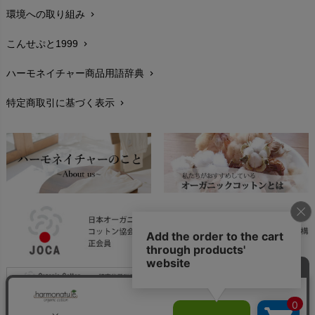
環境への取り組み
chevron_right
生地・素材
chevron_right
こんせぷと1999
chevron_right
お手入れについて
chevron_right
ハーモネイチャー商品用語辞典
chevron_right
レビューを書こう
chevron_right
特定商取引に基づく表示
chevron_right
返品交換
chevron_right
FAXでのご注文
chevron_right
お問い合わせ
chevron_right