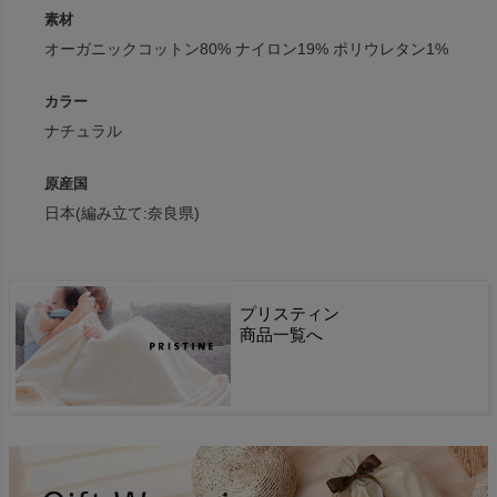
素材
オーガニックコットン80% ナイロン19% ポリウレタン1%
カラー
ナチュラル
原産国
日本(編み立て:奈良県)
プリスティン
商品一覧へ