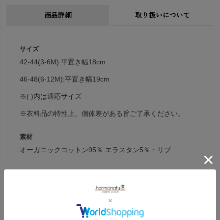
商品詳細
取り扱いについて
サイズ
42-44(3-6M):平置き幅18cm
46-48(6-12M):平置き幅19cm
※( )内は適応サイズ
※衣料品の特性上、個体差がある旨ご了承ください。
素材
オーガニックコットン95％ エラスタン5％・リブ
カラー
RoyalCress(クリーム/花柄)・PruneGreen(くすみグリーン/プ
ルーン柄)