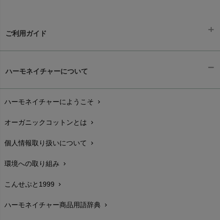
ご利用ガイド
ギフトラッピング
chevron_right
ハーモネイチャーについて
お支払い方法
chevron_right
ハーモネイチャーにようこそ
chevron_right
配送と送料
chevron_right
オーガニックコットンとは
chevron_right
在庫状況と発送予定
chevron_right
個人情報取り扱いについて
chevron_right
サイズ・寸法
chevron_right
環境への取り組み
chevron_right
生地・素材
chevron_right
こんせぷと1999
chevron_right
お手入れについて
chevron_right
ハーモネイチャー商品用語辞典
chevron_right
レビューを書こう
chevron_right