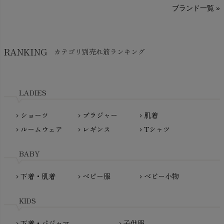
A～G
O～Z
H～N
ブランド一覧 »
SISIFILLE（シシフィーユ）
Think-B（シンクビー）
HAPPY PLACE（ハッピープレイス）
SkinAware（スキンアウェア）
Hatley（ハットレイ）
RANKING
カテゴリ別売れ筋ランキング
生活アートクラブ
kidscase（キッズケース）
Tsukuba Cotton（つくばコットン）
LITTLE INDIANS（リトルインディアンズ）
天衣無縫
L'ovedbaby（ラブドベビー）
LADIES
nanadecor（ナナデェコール）
Lovingly Organics（ラビングリー）
nayuta（ナユタ）
ショーツ
ブラジャー
肌着
Madame MO（マダムモー）
chevron_right
chevron_right
chevron_right
ぬくぐるみ工房
ルームウェア
レギンス
Tシャツ
maggies（マギーズ）
chevron_right
chevron_right
chevron_right
HAYASHI
MAINIO（マイニオ）
Haruulala（ハルウララ）
BABY
MATONA（マトナ）
Pantyliners Organics（パンティライナーズ）
MAUD N LIL（モード・ン・リル）
下着・肌着
ベビー服
ベビー小物
chevron_right
chevron_right
chevron_right
PeopleTree（ピープルツリー）
maxomorra（マクソモーラ）
plantia（プランティア）
mini rodini（ミニロディーニ）
KIDS
PRISTINE（プリスティン）
Molo（モロ）
fromF（フロムエフ）
下着・パジャマ
子供服
chevron_right
chevron_right