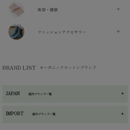
クッション
chevron_right
枕・ピローケース
chevron_right
美容・健康
生地・手芸用品
chevron_right
防水シート
chevron_right
マスク
chevron_right
スリッパ・ルームシューズ
chevron_right
ケット・綿毛布
ファッションアクセサリー
chevron_right
コットン・綿棒
chevron_right
せっけん・洗剤
chevron_right
布団
chevron_right
靴下・タイツ・レッグウェア
chevron_right
ガーゼ
chevron_right
その他小物・雑貨
chevron_right
バッグ
chevron_right
保湿・スキンケア・サポーター
chevron_right
ヨガマット・カーペット
BRAND LIST
オーガニックコットンブランド
chevron_right
ハンカチ
chevron_right
カイロ・湯たんぽ
chevron_right
ネックウエア
chevron_right
JAPAN
国内ブランド一覧
手袋・アームカバー
chevron_right
あ～さ
へ～わ
し～ふ
帽子・かさ・その他
chevron_right
IMPORT
海外ブランド一覧
sisam（シサム）