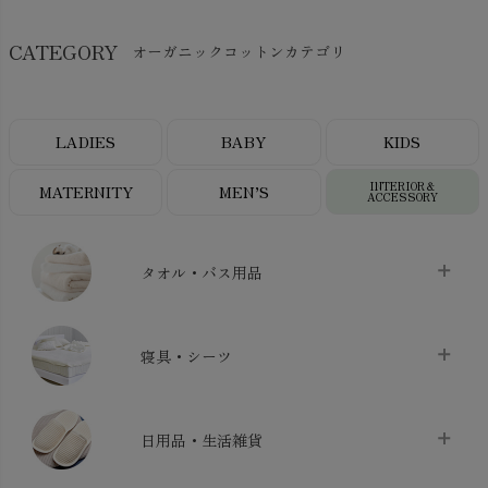
CATEGORY
オーガニックコットンカテゴリ
LADIES
BABY
KIDS
INTERIOR＆
MATERNITY
MEN’S
ACCESSORY
タオル・バス用品
タオル
chevron_right
寝具・シーツ
バス用品
chevron_right
ベッドシーツ
chevron_right
日用品・生活雑貨
布団カバー・カバーセット
chevron_right