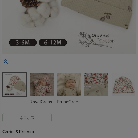
RoyalCress
PruneGreen
ネコポス
Garbo＆Friends