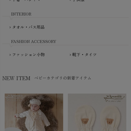
My Little Cozmo（マイリトルコズモ）
nadadelazos（ナダデラゾス）
INTERIOR
NATURAPURA（ナチュラプラ）
NewNative（ニューネイティブ）
タオル・バス用品
chevron_right
Nukleus（ニュクレス）
FASHION ACCESSORY
ファッション小物
靴下・タイツ
chevron_right
chevron_right
NEW ITEM
ベビーカテゴリの新着アイテム