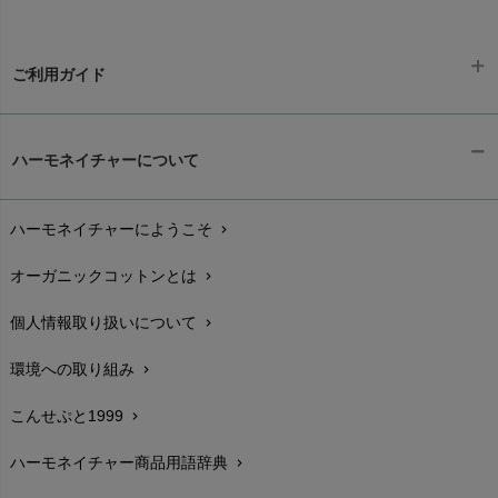
ご利用ガイド
ギフトラッピング
chevron_right
ハーモネイチャーについて
お支払い方法
chevron_right
ハーモネイチャーにようこそ
chevron_right
配送と送料
chevron_right
オーガニックコットンとは
chevron_right
在庫状況と発送予定
chevron_right
個人情報取り扱いについて
chevron_right
サイズ・寸法
chevron_right
環境への取り組み
chevron_right
生地・素材
chevron_right
こんせぷと1999
chevron_right
お手入れについて
chevron_right
ハーモネイチャー商品用語辞典
chevron_right
レビューを書こう
chevron_right