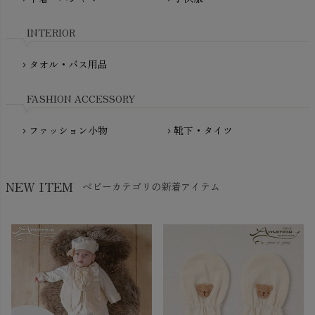
My Little Cozmo（マイリトルコズモ）
nadadelazos（ナダデラゾス）
INTERIOR
NATURAPURA（ナチュラプラ）
NewNative（ニューネイティブ）
タオル・バス用品
chevron_right
Nukleus（ニュクレス）
FASHION ACCESSORY
ファッション小物
靴下・タイツ
chevron_right
chevron_right
NEW ITEM
ベビーカテゴリの新着アイテム