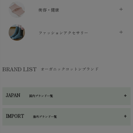
クッション
chevron_right
枕・ピローケース
chevron_right
美容・健康
生地・手芸用品
chevron_right
防水シート
chevron_right
マスク
chevron_right
スリッパ・ルームシューズ
chevron_right
ケット・綿毛布
ファッションアクセサリー
chevron_right
コットン・綿棒
chevron_right
せっけん・洗剤
chevron_right
布団
chevron_right
靴下・タイツ・レッグウェア
chevron_right
ガーゼ
chevron_right
その他小物・雑貨
chevron_right
バッグ
chevron_right
保湿・スキンケア・サポーター
chevron_right
ヨガマット・カーペット
BRAND LIST
オーガニックコットンブランド
chevron_right
ハンカチ
chevron_right
カイロ・湯たんぽ
chevron_right
ネックウエア
chevron_right
JAPAN
国内ブランド一覧
手袋・アームカバー
chevron_right
あ～さ
へ～わ
し～ふ
帽子・かさ・その他
chevron_right
IMPORT
海外ブランド一覧
sisam（シサム）