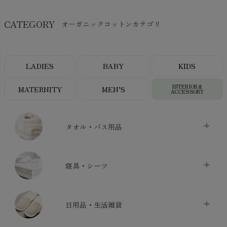
CATEGORY
オーガニックコットンカテゴリ
LADIES
BABY
KIDS
INTERIOR＆
MATERNITY
MEN’S
ACCESSORY
タオル・バス用品
タオル
chevron_right
寝具・シーツ
バス用品
chevron_right
ベッドシーツ
chevron_right
日用品・生活雑貨
布団カバー・カバーセット
chevron_right