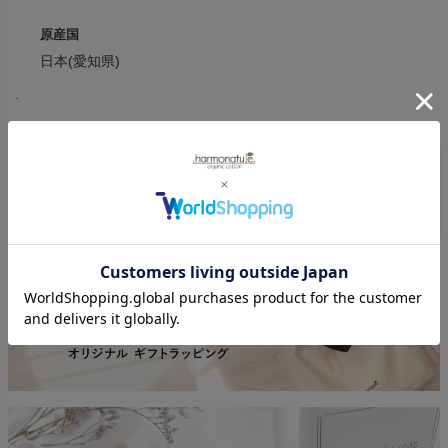
原産国
日本(愛知県)
.
育児工房
商品一覧へ