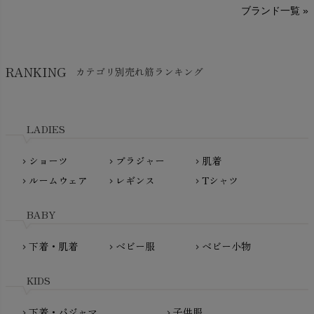
A～G
O～Z
H～N
ブランド一覧 »
SISIFILLE（シシフィーユ）
Think-B（シンクビー）
HAPPY PLACE（ハッピープレイス）
SkinAware（スキンアウェア）
Hatley（ハットレイ）
RANKING
カテゴリ別売れ筋ランキング
生活アートクラブ
kidscase（キッズケース）
Tsukuba Cotton（つくばコットン）
LITTLE INDIANS（リトルインディアンズ）
天衣無縫
L'ovedbaby（ラブドベビー）
LADIES
nanadecor（ナナデェコール）
Lovingly Organics（ラビングリー）
nayuta（ナユタ）
ショーツ
ブラジャー
肌着
Madame MO（マダムモー）
chevron_right
chevron_right
chevron_right
ぬくぐるみ工房
ルームウェア
レギンス
Tシャツ
maggies（マギーズ）
chevron_right
chevron_right
chevron_right
HAYASHI
MAINIO（マイニオ）
Haruulala（ハルウララ）
BABY
MATONA（マトナ）
Pantyliners Organics（パンティライナーズ）
MAUD N LIL（モード・ン・リル）
下着・肌着
ベビー服
ベビー小物
chevron_right
chevron_right
chevron_right
PeopleTree（ピープルツリー）
maxomorra（マクソモーラ）
plantia（プランティア）
mini rodini（ミニロディーニ）
KIDS
PRISTINE（プリスティン）
Molo（モロ）
fromF（フロムエフ）
下着・パジャマ
子供服
chevron_right
chevron_right