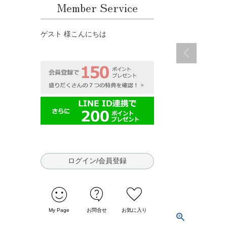
Member Service
ゲスト 様こんにちは
ログイン/会員登録
sentiment_satisfied
contact_support
favorite
My Page
お問合せ
お気に入り