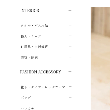
子供ボトムス
子供タイツ・レギンス
子供雑貨
chevron_right
chevron_right
chevron_right
INTERIOR
メンズ下着・パジャマ
子供上着・アウター
子供パジャマ
chevron_right
chevron_right
メンズインナー・肌着
メンズファッション
子供ローブ
chevron_right
chevron_right
タオル・バス用品
ボクサーパンツ
シャツ・カットソー
chevron_right
chevron_right
タオル
寝具・シーツ
chevron_right
ブリーフ
セーター・トレーナー・パーカ
chevron_right
chevron_right
バス用品
ベッドシーツ
日用品・生活雑貨
chevron_right
chevron_right
トランクス
ボトムス
chevron_right
chevron_right
布団カバー・カバーセット
クッション
美容・健康
chevron_right
chevron_right
アンダーパンツ・ももひき
コート・上着
chevron_right
chevron_right
枕・ピローケース
生地・手芸用品
マスク
chevron_right
chevron_right
chevron_right
FASHION ACCESSORY
メンズパジャマ
chevron_right
防水シート
スリッパ・ルームシューズ
コットン・綿棒
chevron_right
chevron_right
chevron_right
靴下・タイツ・レッグウェア
ケット・綿毛布
せっけん・洗剤
ガーゼ
chevron_right
chevron_right
chevron_right
フットカバー・アンクレット
布団
バッグ
その他小物・雑貨
chevron_right
保湿・スキンケア・サポーター
chevron_right
chevron_right
chevron_right
ソックス
巾着・ポーチ
ヨガマット・カーペット
ハンカチ
chevron_right
カイロ・湯たんぽ
chevron_right
chevron_right
chevron_right