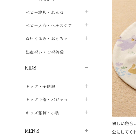
ボトムス
ボディスーツ
ベビー帽子
ベビーキャリー
chevron_right
chevron_right
ベビー寝具・ねんね
chevron_right
chevron_right
セレモニードレス
短肌着・長肌着
スタイ・よだれかけ
おでかけ用品・カバー・シート
chevron_right
ベビースリーパー
chevron_right
chevron_right
ベビー入浴・ヘルスケア
chevron_right
chevron_right
ワンピース・チュニック
肌着・下着
ミトン・手袋
chevron_right
ベビーパジャマ
chevron_right
ベビーおむつ・おむつカバー
chevron_right
ぬいぐるみ・おもちゃ
chevron_right
chevron_right
上着・アウター
ベビーおむつ・おむつカバー
靴下・タイツ
chevron_right
ベビー布団・シーツ
chevron_right
トレーニングパンツ
chevron_right
ファーストトイ
chevron_right
chevron_right
出産祝い・ご祝儀袋
chevron_right
トレーニングパンツ
レッグウォーマー・サポーター
ベビー枕・カバー
chevron_right
ベビーお風呂・ケア用品
chevron_right
ぬいぐるみ
chevron_right
chevron_right
chevron_right
KIDS
ベビー・キッズ腹巻
ベビーフェンス・安全用品
ガーゼ・クロス
chevron_right
知育玩具
chevron_right
chevron_right
chevron_right
キッズ・子供服
ブーティ・シューズ
ベビーおくるみ・アフガン
授乳クッション・枕
chevron_right
あみぐるみ
chevron_right
chevron_right
chevron_right
子供トップス
キッズ下着・パジャマ
マフラー
chevron_right
chevron_right
子供カーディガン・ベスト
子供肌着下着
キッズ雑貨・小物
汗取りパッド
chevron_right
chevron_right
chevron_right
優しい色合
子供チュニック・ワンピース
子供靴下
子供帽子
chevron_right
chevron_right
chevron_right
MEN'S
公にしてく