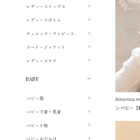
ブラジャー
レディーストップス
chevron_right
ショーツ
カットソー・Tシャツ
レディースボトム
chevron_right
chevron_right
レディースインナー・肌着
シャツ・ブラウス
スカート
chevron_right
チュニック・ワンピース
chevron_right
chevron_right
レギンス・スパッツ
パーカー・スウェット
レディースパンツ
半袖・袖なし
chevron_right
chevron_right
コート・ジャケット
chevron_right
chevron_right
パジャマ・ルームウェア
カーディガン・ボレロ・ベスト
長袖・７分袖
chevron_right
chevron_right
レディースケア
chevron_right
ニット・セーター
chevron_right
布ナプキン
chevron_right
BABY
パンティライナー
chevron_right
ベビー服
Amoros
紙ナプキン
chevron_right
ン ベビー【
カバーオール・ロンパース
ベビー下着・肌着
chevron_right
セパレート・上下セット
コンビ肌着
ベビー小物
chevron_right
chevron_right
トップス
パンツ・オーバーパンツ
ベビー小物・雑貨
chevron_right
ベビーおでかけ
chevron_right
chevron_right