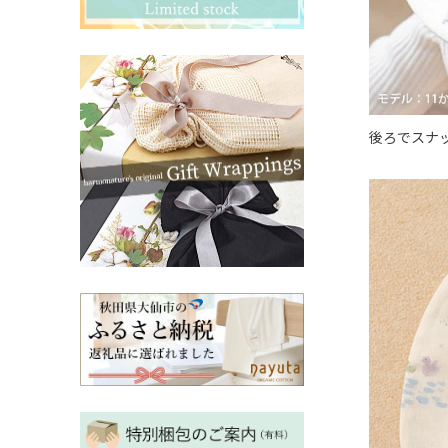
その他ママ雑貨
chevron_right
chevron_right
妊婦帯・産前産後ガードル
chevron_right
マタニティ・授乳パジャマ
chevron_right
後ろでスナ