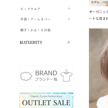
ハイソックス
バッグ・ポシェット
タオルハンカチ
chevron_right
ネックウエア
chevron_right
chevron_right
オーガニッ
五本指・足袋ソックス
ガーゼハンカチ
ートな首ま
マフラー
chevron_right
手袋・アームカバー
chevron_right
chevron_right
タイツ
ハンカチ
ストール
chevron_right
ショート丈
chevron_right
chevron_right
帽子・かさ・その他
chevron_right
レッグウォーマー
ネックカバー・スヌード
chevron_right
ロング丈
chevron_right
chevron_right
MATERNITY
マタニティウェア・授乳服
マタニティウェア・授乳服
授乳下着・パジャマ
chevron_right
マタニティ・授乳ブラジャー
マタ
ニティ・ママ雑貨
chevron_right
授乳パッド
授乳ケープ
chevron_right
chevron_right
マタニティショーツ
授乳クッション・枕
chevron_right
chevron_right
マタニティ・授乳インナー