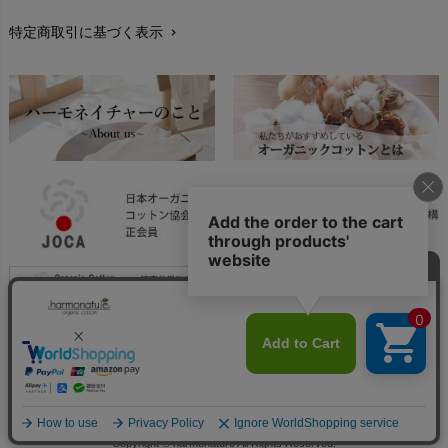
特定商取引に基づく表示
chevron_right
返品交換
chevron_right
FAXでのご注文
chevron_right
お問い合わせ
chevron_right
Copyright © harmonature All Rights Reserved.