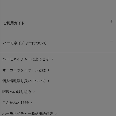
ご利用ガイド
ギフトラッピング
chevron_right
ハーモネイチャーについて
お支払い方法
chevron_right
ハーモネイチャーにようこそ
chevron_right
配送と送料
chevron_right
オーガニックコットンとは
chevron_right
在庫状況と発送予定
chevron_right
個人情報取り扱いについて
chevron_right
サイズ・寸法
chevron_right
環境への取り組み
chevron_right
生地・素材
chevron_right
こんせぷと1999
chevron_right
お手入れについて
chevron_right
ハーモネイチャー商品用語辞典
chevron_right
レビューを書こう
chevron_right