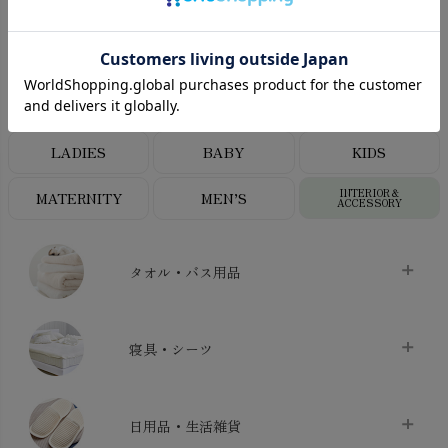
CATEGORY
オーガニックコットンカテゴリ
LADIES
BABY
KIDS
INTERIOR＆
MATERNITY
MEN’S
ACCESSORY
タオル・バス用品
タオル
chevron_right
寝具・シーツ
バス用品
chevron_right
ベッドシーツ
chevron_right
日用品・生活雑貨