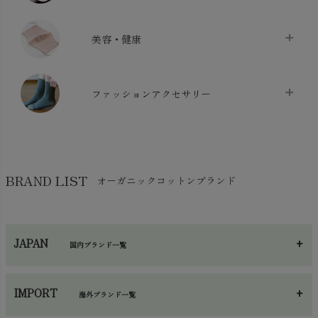
布団カバー・カバーセット
chevron_right
クッション
chevron_right
枕・ピローケース
chevron_right
美容・健康
生地・手芸用品
chevron_right
防水シート
chevron_right
マスク
chevron_right
スリッパ・ルームシューズ
chevron_right
ケット・綿毛布
ファッションアクセサリー
chevron_right
コットン・綿棒
chevron_right
せっけん・洗剤
chevron_right
布団
chevron_right
靴下・タイツ・レッグウェア
chevron_right
ガーゼ
chevron_right
その他小物・雑貨
chevron_right
バッグ
chevron_right
保湿・スキンケア・サポーター
chevron_right
ヨガマット・カーペット
BRAND LIST
オーガニックコットンブランド
chevron_right
ハンカチ
chevron_right
カイロ・湯たんぽ
chevron_right
ネックウエア
chevron_right
JAPAN
国内ブランド一覧
手袋・アームカバー
chevron_right
あ～さ
へ～わ
し～ふ
帽子・かさ・その他
chevron_right
IMPORT
海外ブランド一覧