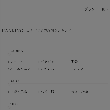
sisam（シサム）
A～G
O～Z
H～N
ブランド一覧 »
SISIFILLE（シシフィーユ）
Think-B（シンクビー）
HAPPY PLACE（ハッピープレイス）
SkinAware（スキンアウェア）
Hatley（ハットレイ）
RANKING
カテゴリ別売れ筋ランキング
生活アートクラブ
kidscase（キッズケース）
Tsukuba Cotton（つくばコットン）
LITTLE INDIANS（リトルインディアンズ）
天衣無縫
L'ovedbaby（ラブドベビー）
LADIES
nanadecor（ナナデェコール）
Lovingly Organics（ラビングリー）
nayuta（ナユタ）
ショーツ
ブラジャー
肌着
Madame MO（マダムモー）
chevron_right
chevron_right
chevron_right
ぬくぐるみ工房
ルームウェア
レギンス
Tシャツ
maggies（マギーズ）
chevron_right
chevron_right
chevron_right
HAYASHI
MAINIO（マイニオ）
Haruulala（ハルウララ）
BABY
MATONA（マトナ）
Pantyliners Organics（パンティライナーズ）
MAUD N LIL（モード・ン・リル）
下着・肌着
ベビー服
ベビー小物
chevron_right
chevron_right
chevron_right
PeopleTree（ピープルツリー）
maxomorra（マクソモーラ）
plantia（プランティア）
mini rodini（ミニロディーニ）
KIDS
PRISTINE（プリスティン）
Molo（モロ）