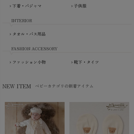
fromF（フロムエフ）
下着・パジャマ
子供服
chevron_right
chevron_right
My Little Cozmo（マイリトルコズモ）
nadadelazos（ナダデラゾス）
INTERIOR
NATURAPURA（ナチュラプラ）
NewNative（ニューネイティブ）
タオル・バス用品
chevron_right
Nukleus（ニュクレス）
FASHION ACCESSORY
ファッション小物
靴下・タイツ
chevron_right
chevron_right
NEW ITEM
ベビーカテゴリの新着アイテム