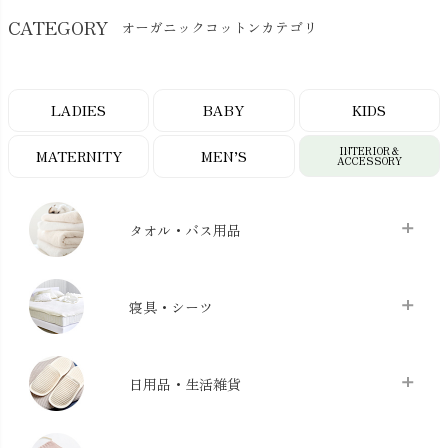
CATEGORY
オーガニックコットンカテゴリ
LADIES
BABY
KIDS
INTERIOR＆
MATERNITY
MEN’S
ACCESSORY
タオル・バス用品
タオル
chevron_right
寝具・シーツ
バス用品
chevron_right
ベッドシーツ
chevron_right
日用品・生活雑貨
布団カバー・カバーセット
chevron_right
クッション
chevron_right