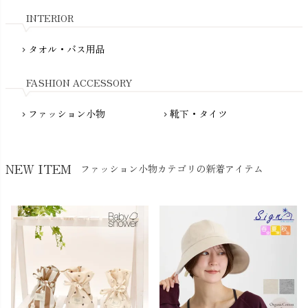
nadadelazos（ナダデラゾス）
INTERIOR
NATURAPURA（ナチュラプラ）
NewNative（ニューネイティブ）
タオル・バス用品
chevron_right
Nukleus（ニュクレス）
FASHION ACCESSORY
ファッション小物
靴下・タイツ
chevron_right
chevron_right
NEW ITEM
ファッション小物カテゴリの新着アイテム