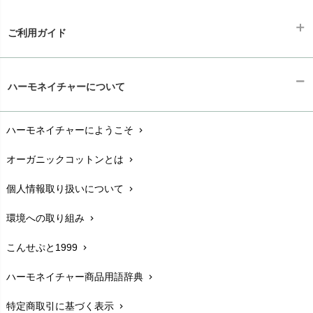
ご利用ガイド
ギフトラッピング
chevron_right
ハーモネイチャーについて
お支払い方法
chevron_right
ハーモネイチャーにようこそ
chevron_right
配送と送料
chevron_right
オーガニックコットンとは
chevron_right
在庫状況と発送予定
chevron_right
個人情報取り扱いについて
chevron_right
サイズ・寸法
chevron_right
環境への取り組み
chevron_right
生地・素材
chevron_right
こんせぷと1999
chevron_right
お手入れについて
chevron_right
ハーモネイチャー商品用語辞典
chevron_right
レビューを書こう
chevron_right
特定商取引に基づく表示
chevron_right
返品交換
chevron_right