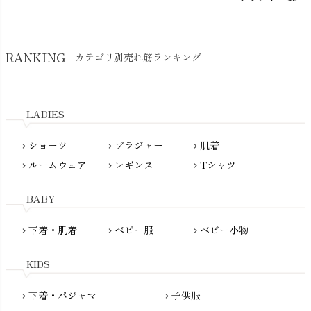
Think-B（シンクビー）
HAPPY PLACE（ハッピープレイス）
SkinAware（スキンアウェア）
Hatley（ハットレイ）
RANKING
カテゴリ別売れ筋ランキング
生活アートクラブ
kidscase（キッズケース）
Tsukuba Cotton（つくばコットン）
LITTLE INDIANS（リトルインディアンズ）
天衣無縫
L'ovedbaby（ラブドベビー）
LADIES
nanadecor（ナナデェコール）
Lovingly Organics（ラビングリー）
nayuta（ナユタ）
ショーツ
ブラジャー
肌着
Madame MO（マダムモー）
chevron_right
chevron_right
chevron_right
ぬくぐるみ工房
ルームウェア
レギンス
Tシャツ
maggies（マギーズ）
chevron_right
chevron_right
chevron_right
HAYASHI
MAINIO（マイニオ）
Haruulala（ハルウララ）
BABY
MATONA（マトナ）
Pantyliners Organics（パンティライナーズ）
MAUD N LIL（モード・ン・リル）
下着・肌着
ベビー服
ベビー小物
chevron_right
chevron_right
chevron_right
PeopleTree（ピープルツリー）
maxomorra（マクソモーラ）
plantia（プランティア）
mini rodini（ミニロディーニ）
KIDS
PRISTINE（プリスティン）
Molo（モロ）
fromF（フロムエフ）
下着・パジャマ
子供服
chevron_right
chevron_right
My Little Cozmo（マイリトルコズモ）