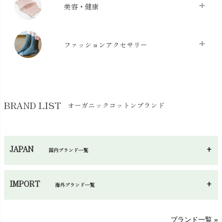
枕・ピローケース
chevron_right
美容・健康
生地・手芸用品
chevron_right
防水シート
chevron_right
マスク
chevron_right
スリッパ・ルームシューズ
chevron_right
ケット・綿毛布
ファッションアクセサリー
chevron_right
コットン・綿棒
chevron_right
せっけん・洗剤
chevron_right
布団
chevron_right
靴下・タイツ・レッグウェア
chevron_right
ガーゼ
chevron_right
その他小物・雑貨
chevron_right
バッグ
chevron_right
保湿・スキンケア・サポーター
chevron_right
ヨガマット・カーペット
BRAND LIST
オーガニックコットンブランド
chevron_right
ハンカチ
chevron_right
カイロ・湯たんぽ
chevron_right
ネックウエア
chevron_right
JAPAN
国内ブランド一覧
手袋・アームカバー
chevron_right
あ～さ
へ～わ
し～ふ
帽子・かさ・その他
chevron_right
IMPORT
海外ブランド一覧
sisam（シサム）
A～G
O～Z
H～N
ブランド一覧 »
SISIFILLE（シシフィーユ）