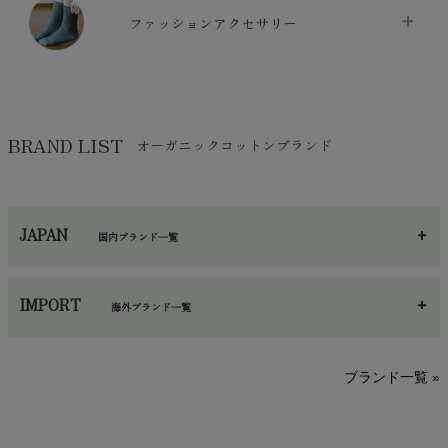
マスク
chevron_right
スリッパ・ルームシューズ
chevron_right
ケット・綿毛布
ファッションアクセサリー
chevron_right
コットン・綿棒
chevron_right
せっけん・洗剤
chevron_right
布団
chevron_right
靴下・タイツ・レッグウェア
chevron_right
ガーゼ
chevron_right
その他小物・雑貨
chevron_right
バッグ
chevron_right
保湿・スキンケア・サポーター
chevron_right
ヨガマット・カーペット
BRAND LIST
オーガニックコットンブランド
chevron_right
ハンカチ
chevron_right
カイロ・湯たんぽ
chevron_right
ネックウエア
chevron_right
JAPAN
国内ブランド一覧
手袋・アームカバー
chevron_right
あ～さ
へ～わ
し～ふ
帽子・かさ・その他
chevron_right
IMPORT
海外ブランド一覧
sisam（シサム）
A～G
O～Z
H～N
ブランド一覧 »
SISIFILLE（シシフィーユ）
Think-B（シンクビー）
HAPPY PLACE（ハッピープレイス）
SkinAware（スキンアウェア）