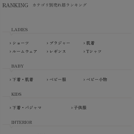
Hatley（ハットレイ）
RANKING
カテゴリ別売れ筋ランキング
生活アートクラブ
kidscase（キッズケース）
Tsukuba Cotton（つくばコットン）
LITTLE INDIANS（リトルインディアンズ）
天衣無縫
L'ovedbaby（ラブドベビー）
LADIES
nanadecor（ナナデェコール）
Lovingly Organics（ラビングリー）
nayuta（ナユタ）
ショーツ
ブラジャー
肌着
Madame MO（マダムモー）
chevron_right
chevron_right
chevron_right
ぬくぐるみ工房
ルームウェア
レギンス
Tシャツ
maggies（マギーズ）
chevron_right
chevron_right
chevron_right
HAYASHI
MAINIO（マイニオ）
Haruulala（ハルウララ）
BABY
MATONA（マトナ）
Pantyliners Organics（パンティライナーズ）
MAUD N LIL（モード・ン・リル）
下着・肌着
ベビー服
ベビー小物
chevron_right
chevron_right
chevron_right
PeopleTree（ピープルツリー）
maxomorra（マクソモーラ）
plantia（プランティア）
mini rodini（ミニロディーニ）
KIDS
PRISTINE（プリスティン）
Molo（モロ）
fromF（フロムエフ）
下着・パジャマ
子供服
chevron_right
chevron_right
My Little Cozmo（マイリトルコズモ）
nadadelazos（ナダデラゾス）
INTERIOR
NATURAPURA（ナチュラプラ）