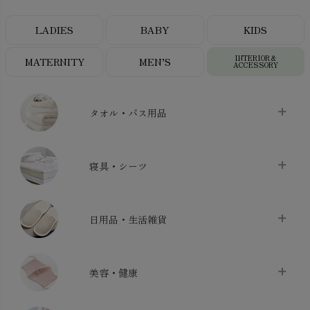
LADIES
BABY
KIDS
INTERIOR＆
MATERNITY
MEN’S
ACCESSORY
タオル・バス用品
タオル
chevron_right
寝具・シーツ
バス用品
chevron_right
ベッドシーツ
chevron_right
日用品・生活雑貨
布団カバー・カバーセット
chevron_right
クッション
chevron_right
枕・ピローケース
chevron_right
美容・健康
生地・手芸用品
chevron_right
防水シート
chevron_right