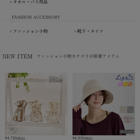
NewNative（ニューネイティブ）
タオル・バス用品
chevron_right
Nukleus（ニュクレス）
FASHION ACCESSORY
ファッション小物
靴下・タイツ
chevron_right
chevron_right
NEW ITEM
ファッション小物カテゴリの新着アイテム
¥
4,730
¥
6,930
(税込)
(税込)