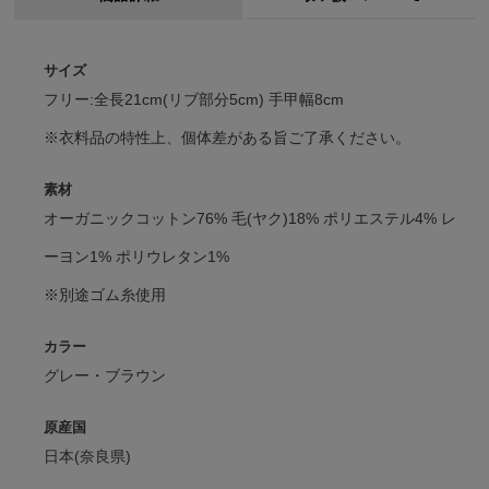
サイズ
フリー:全長21cm(リブ部分5cm) 手甲幅8cm
※衣料品の特性上、個体差がある旨ご了承ください。
素材
オーガニックコットン76% 毛(ヤク)18% ポリエステル4% レ
ーヨン1% ポリウレタン1%
※別途ゴム糸使用
カラー
グレー・ブラウン
原産国
日本(奈良県)