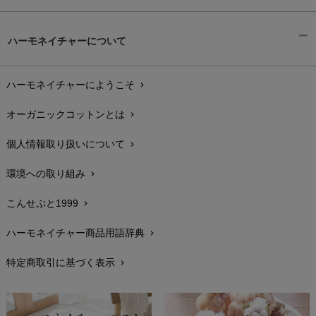
ギフトラッピング
chevron_right
ハーモネイチャーについて
お支払い方法
chevron_right
ハーモネイチャーにようこそ
chevron_right
配送と送料
chevron_right
オーガニックコットンとは
chevron_right
在庫状況と発送予定
chevron_right
個人情報取り扱いについて
chevron_right
サイズ・寸法
chevron_right
環境への取り組み
chevron_right
生地・素材
chevron_right
こんせぷと1999
chevron_right
お手入れについて
chevron_right
ハーモネイチャー商品用語辞典
chevron_right
レビューを書こう
chevron_right
特定商取引に基づく表示
chevron_right
返品交換
chevron_right
FAXでのご注文
chevron_right