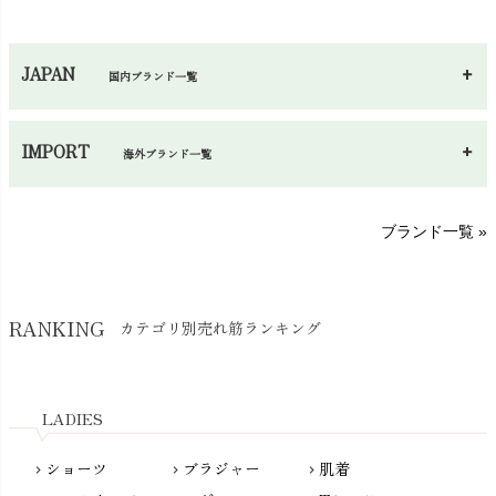
ハンカチ
chevron_right
カイロ・湯たんぽ
chevron_right
ネックウエア
chevron_right
JAPAN
国内ブランド一覧
手袋・アームカバー
chevron_right
あ～さ
へ～わ
し～ふ
帽子・かさ・その他
chevron_right
IMPORT
海外ブランド一覧
sisam（シサム）
A～G
O～Z
H～N
ブランド一覧 »
SISIFILLE（シシフィーユ）
Think-B（シンクビー）
HAPPY PLACE（ハッピープレイス）
SkinAware（スキンアウェア）
Hatley（ハットレイ）
RANKING
カテゴリ別売れ筋ランキング
生活アートクラブ
kidscase（キッズケース）
Tsukuba Cotton（つくばコットン）
LITTLE INDIANS（リトルインディアンズ）
天衣無縫
L'ovedbaby（ラブドベビー）
LADIES
nanadecor（ナナデェコール）
Lovingly Organics（ラビングリー）
nayuta（ナユタ）
ショーツ
ブラジャー
肌着
Madame MO（マダムモー）
chevron_right
chevron_right
chevron_right
ぬくぐるみ工房