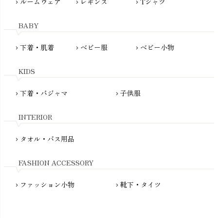
ルームウェア
レギンス
Tシャツ
maggies（マギーズ）
chevron_right
chevron_right
chevron_right
HAYASHI
MAINIO（マイニオ）
Haruulala（ハルウララ）
BABY
MATONA（マトナ）
Pantyliners Organics（パンティライナーズ）
MAUD N LIL（モード・ン・リル）
下着・肌着
ベビー服
ベビー小物
chevron_right
chevron_right
chevron_right
PeopleTree（ピープルツリー）
maxomorra（マクソモーラ）
plantia（プランティア）
mini rodini（ミニロディーニ）
KIDS
PRISTINE（プリスティン）
Molo（モロ）
fromF（フロムエフ）
下着・パジャマ
子供服
chevron_right
chevron_right
My Little Cozmo（マイリトルコズモ）
nadadelazos（ナダデラゾス）
INTERIOR
NATURAPURA（ナチュラプラ）
NewNative（ニューネイティブ）
タオル・バス用品
chevron_right
Nukleus（ニュクレス）
FASHION ACCESSORY
ファッション小物
靴下・タイツ
chevron_right
chevron_right