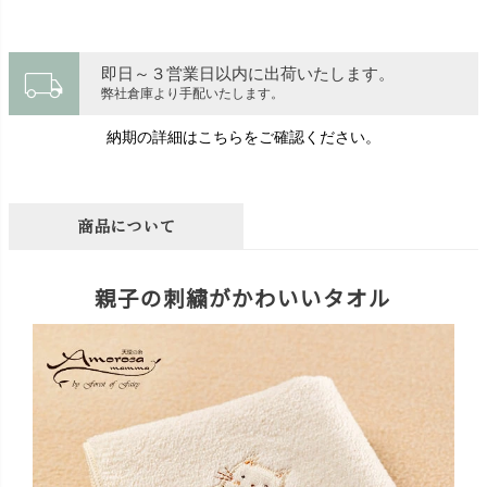
local_shipping
即日～３営業日以内に出荷いたします。
弊社倉庫より手配いたします。
納期の詳細はこちらをご確認ください。
商品について
親子の刺繍がかわいいタオル