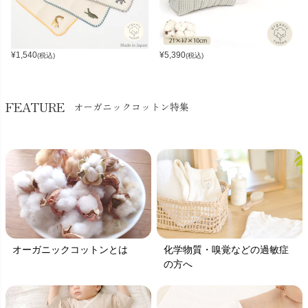
¥
1,540
¥
5,390
(税込)
(税込)
FEATURE
オーガニックコットン特集
オーガニックコットンとは
化学物質・嗅覚などの過敏症
の方へ