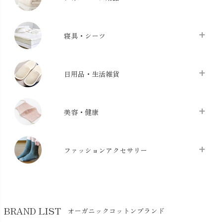
タオル
chevron_right
寝具・シーツ
バス用品
chevron_right
ベッドシーツ
chevron_right
日用品・生活雑貨
布団カバー・カバーセット
chevron_right
クッション
chevron_right
枕・ピローケース
chevron_right
美容・健康
生地・手芸用品
chevron_right
防水シート
chevron_right
マスク
chevron_right
スリッパ・ルームシューズ
chevron_right
ケット・綿毛布
ファッションアクセサリー
chevron_right
コットン・綿棒
chevron_right
せっけん・洗剤
chevron_right
布団
chevron_right
靴下・タイツ・レッグウェア
chevron_right
ガーゼ
chevron_right
その他小物・雑貨
chevron_right
バッグ
chevron_right
保湿・スキンケア・サポーター
chevron_right
ヨガマット・カーペット
BRAND LIST
オーガニックコットンブランド
chevron_right