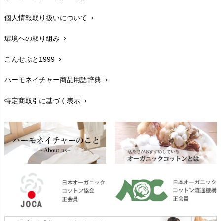
在庫状況と発送予定
chevron_right
個人情報取り扱いについて
chevron_right
サイズ・寸法
chevron_right
環境への取り組み
chevron_right
生地・素材
chevron_right
こんせぷと1999
chevron_right
お手入れについて
chevron_right
ハーモネイチャー商品用語辞典
chevron_right
レビューを書こう
chevron_right
特定商取引に基づく表示
chevron_right
返品交換
chevron_right
FAXでのご注文
chevron_right
お問い合わせ
chevron_right