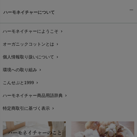
ギフトラッピング
chevron_right
ハーモネイチャーについて
お支払い方法
chevron_right
ハーモネイチャーにようこそ
chevron_right
配送と送料
chevron_right
オーガニックコットンとは
chevron_right
在庫状況と発送予定
chevron_right
個人情報取り扱いについて
chevron_right
サイズ・寸法
chevron_right
環境への取り組み
chevron_right
生地・素材
chevron_right
こんせぷと1999
chevron_right
お手入れについて
chevron_right
ハーモネイチャー商品用語辞典
chevron_right
レビューを書こう
chevron_right
特定商取引に基づく表示
chevron_right
返品交換
chevron_right
FAXでのご注文
chevron_right
お問い合わせ
chevron_right