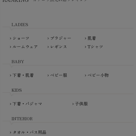
kidscase（キッズケース）
Tsukuba Cotton（つくばコットン）
LITTLE INDIANS（リトルインディアンズ）
天衣無縫
L'ovedbaby（ラブドベビー）
LADIES
nanadecor（ナナデェコール）
Lovingly Organics（ラビングリー）
nayuta（ナユタ）
ショーツ
ブラジャー
肌着
Madame MO（マダムモー）
chevron_right
chevron_right
chevron_right
ぬくぐるみ工房
ルームウェア
レギンス
Tシャツ
maggies（マギーズ）
chevron_right
chevron_right
chevron_right
HAYASHI
MAINIO（マイニオ）
Haruulala（ハルウララ）
BABY
MATONA（マトナ）
Pantyliners Organics（パンティライナーズ）
MAUD N LIL（モード・ン・リル）
下着・肌着
ベビー服
ベビー小物
chevron_right
chevron_right
chevron_right
PeopleTree（ピープルツリー）
maxomorra（マクソモーラ）
plantia（プランティア）
mini rodini（ミニロディーニ）
KIDS
PRISTINE（プリスティン）
Molo（モロ）
fromF（フロムエフ）
下着・パジャマ
子供服
chevron_right
chevron_right
My Little Cozmo（マイリトルコズモ）
nadadelazos（ナダデラゾス）
INTERIOR
NATURAPURA（ナチュラプラ）
NewNative（ニューネイティブ）
タオル・バス用品
chevron_right