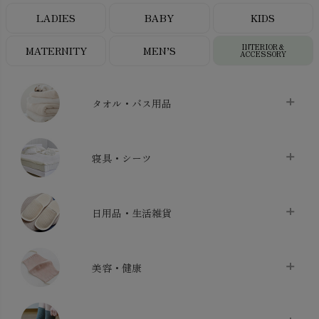
LADIES
BABY
KIDS
INTERIOR＆
MATERNITY
MEN’S
ACCESSORY
タオル・バス用品
タオル
chevron_right
寝具・シーツ
バス用品
chevron_right
ベッドシーツ
chevron_right
日用品・生活雑貨
布団カバー・カバーセット
chevron_right
クッション
chevron_right
枕・ピローケース
chevron_right
美容・健康
生地・手芸用品
chevron_right
防水シート
chevron_right
マスク
chevron_right
スリッパ・ルームシューズ
chevron_right