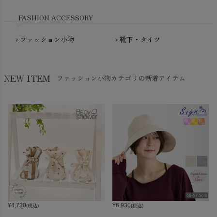
Nukleus（ニュクレス）
FASHION ACCESSORY
ファッション小物
靴下・タイツ
chevron_right
chevron_right
NEW ITEM
ファッション小物カテゴリの新着アイテム
¥
4,730
¥
6,930
(税込)
(税込)