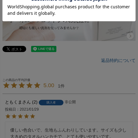
返品特約について
5.00
1
ともくま
2
非公開
購入者
投稿日
2021/01/29
優しい色合いで、生地もふんわりしています。サイズも少し
大きめのタオルハンカチで、とても使いやすいです。