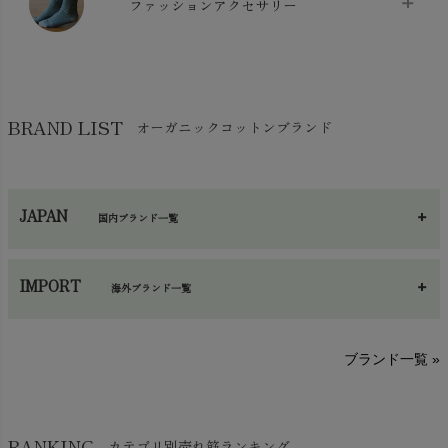
ケット・綿毛布
ファッションアクセサリー
chevron_right
コットン・綿棒
chevron_right
せっけん・洗剤
chevron_right
布団
chevron_right
靴下・タイツ・レッグウェア
chevron_right
ガーゼ
chevron_right
その他小物・雑貨
chevron_right
バッグ
chevron_right
保湿・スキンケア・サポーター
chevron_right
ヨガマット・カーペット
BRAND LIST
オーガニックコットンブランド
chevron_right
ハンカチ
chevron_right
カイロ・湯たんぽ
chevron_right
ネックウエア
chevron_right
JAPAN
国内ブランド一覧
手袋・アームカバー
chevron_right
あ～さ
へ～わ
し～ふ
帽子・かさ・その他
chevron_right
IMPORT
海外ブランド一覧
sisam（シサム）
A～G
O～Z
H～N
ブランド一覧 »
SISIFILLE（シシフィーユ）
Think-B（シンクビー）
HAPPY PLACE（ハッピープレイス）
SkinAware（スキンアウェア）
Hatley（ハットレイ）
RANKING
カテゴリ別売れ筋ランキング
生活アートクラブ