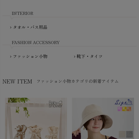
My Little Cozmo（マイリトルコズモ）
nadadelazos（ナダデラゾス）
INTERIOR
NATURAPURA（ナチュラプラ）
NewNative（ニューネイティブ）
タオル・バス用品
chevron_right
Nukleus（ニュクレス）
FASHION ACCESSORY
ファッション小物
靴下・タイツ
chevron_right
chevron_right
NEW ITEM
ファッション小物カテゴリの新着アイテム