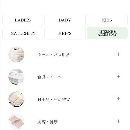
LADIES
BABY
KIDS
INTERIOR＆
MATERNITY
MEN’S
ACCESSORY
タオル・バス用品
タオル
chevron_right
寝具・シーツ
バス用品
chevron_right
ベッドシーツ
chevron_right
日用品・生活雑貨
布団カバー・カバーセット
chevron_right
クッション
chevron_right
枕・ピローケース
chevron_right
美容・健康
生地・手芸用品
chevron_right