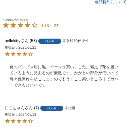
返品特約について
4.00
2
hellokitty
53
東京都
60代
女性
購入者
投稿日
2025/06/21
夏のパンプス用に黒、ベージュ買いました。素足で靴を履い
ているように見えるのが素敵です。かかとの部分が低いので
時々靴擦れを起こしますのでもうすこし高いところまでカバ
ーできるといいです
にこちゃん
7
非公開
購入者
投稿日
2024/05/18