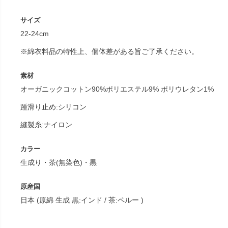
サイズ
22-24cm
※綿衣料品の特性上、個体差がある旨ご了承ください。
素材
オーガニックコットン90%ポリエステル9% ポリウレタン1%
踵滑り止め:シリコン
縫製糸:ナイロン
カラー
生成り・茶(無染色)・黒
原産国
日本 (原綿 生成 黒:インド / 茶:ペルー )