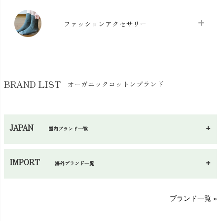
防水シート
chevron_right
マスク
chevron_right
スリッパ・ルームシューズ
chevron_right
ケット・綿毛布
ファッションアクセサリー
chevron_right
コットン・綿棒
chevron_right
せっけん・洗剤
chevron_right
布団
chevron_right
靴下・タイツ・レッグウェア
chevron_right
ガーゼ
chevron_right
その他小物・雑貨
chevron_right
バッグ
chevron_right
保湿・スキンケア・サポーター
chevron_right
ヨガマット・カーペット
BRAND LIST
オーガニックコットンブランド
chevron_right
ハンカチ
chevron_right
カイロ・湯たんぽ
chevron_right
ネックウエア
chevron_right
JAPAN
国内ブランド一覧
手袋・アームカバー
chevron_right
あ～さ
へ～わ
し～ふ
帽子・かさ・その他
chevron_right
IMPORT
海外ブランド一覧
sisam（シサム）
A～G
O～Z
H～N
ブランド一覧 »
SISIFILLE（シシフィーユ）
Think-B（シンクビー）
HAPPY PLACE（ハッピープレイス）