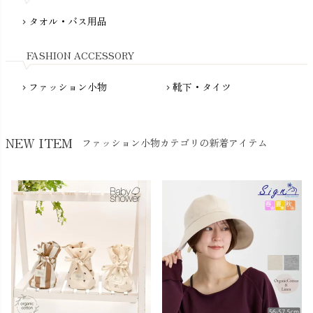
NewNative（ニューネイティブ）
タオル・バス用品
chevron_right
Nukleus（ニュクレス）
FASHION ACCESSORY
ファッション小物
靴下・タイツ
chevron_right
chevron_right
NEW ITEM
ファッション小物カテゴリの新着アイテム