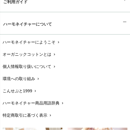
ご利用ガイド
ギフトラッピング
chevron_right
ハーモネイチャーについて
お支払い方法
chevron_right
ハーモネイチャーにようこそ
chevron_right
配送と送料
chevron_right
オーガニックコットンとは
chevron_right
在庫状況と発送予定
chevron_right
個人情報取り扱いについて
chevron_right
サイズ・寸法
chevron_right
環境への取り組み
chevron_right
生地・素材
chevron_right
こんせぷと1999
chevron_right
お手入れについて
chevron_right
ハーモネイチャー商品用語辞典
chevron_right
レビューを書こう
chevron_right
特定商取引に基づく表示
chevron_right
返品交換
chevron_right
FAXでのご注文
chevron_right