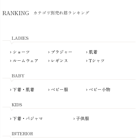
SkinAware（スキンアウェア）
Hatley（ハットレイ）
RANKING
カテゴリ別売れ筋ランキング
生活アートクラブ
kidscase（キッズケース）
Tsukuba Cotton（つくばコットン）
LITTLE INDIANS（リトルインディアンズ）
天衣無縫
L'ovedbaby（ラブドベビー）
LADIES
nanadecor（ナナデェコール）
Lovingly Organics（ラビングリー）
nayuta（ナユタ）
ショーツ
ブラジャー
肌着
Madame MO（マダムモー）
chevron_right
chevron_right
chevron_right
ぬくぐるみ工房
ルームウェア
レギンス
Tシャツ
maggies（マギーズ）
chevron_right
chevron_right
chevron_right
HAYASHI
MAINIO（マイニオ）
Haruulala（ハルウララ）
BABY
MATONA（マトナ）
Pantyliners Organics（パンティライナーズ）
MAUD N LIL（モード・ン・リル）
下着・肌着
ベビー服
ベビー小物
chevron_right
chevron_right
chevron_right
PeopleTree（ピープルツリー）
maxomorra（マクソモーラ）
plantia（プランティア）
mini rodini（ミニロディーニ）
KIDS
PRISTINE（プリスティン）
Molo（モロ）
fromF（フロムエフ）
下着・パジャマ
子供服
chevron_right
chevron_right
My Little Cozmo（マイリトルコズモ）
nadadelazos（ナダデラゾス）
INTERIOR
NATURAPURA（ナチュラプラ）