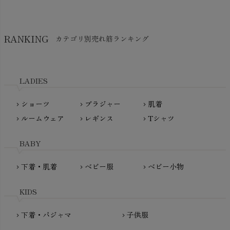
Think-B（シンクビー）
HAPPY PLACE（ハッピープレイス）
SkinAware（スキンアウェア）
Hatley（ハットレイ）
RANKING
カテゴリ別売れ筋ランキング
生活アートクラブ
kidscase（キッズケース）
Tsukuba Cotton（つくばコットン）
LITTLE INDIANS（リトルインディアンズ）
天衣無縫
L'ovedbaby（ラブドベビー）
LADIES
nanadecor（ナナデェコール）
Lovingly Organics（ラビングリー）
nayuta（ナユタ）
ショーツ
ブラジャー
肌着
Madame MO（マダムモー）
chevron_right
chevron_right
chevron_right
ぬくぐるみ工房
ルームウェア
レギンス
Tシャツ
maggies（マギーズ）
chevron_right
chevron_right
chevron_right
HAYASHI
MAINIO（マイニオ）
Haruulala（ハルウララ）
BABY
MATONA（マトナ）
Pantyliners Organics（パンティライナーズ）
MAUD N LIL（モード・ン・リル）
下着・肌着
ベビー服
ベビー小物
chevron_right
chevron_right
chevron_right
PeopleTree（ピープルツリー）
maxomorra（マクソモーラ）
plantia（プランティア）
mini rodini（ミニロディーニ）
KIDS
PRISTINE（プリスティン）
Molo（モロ）
fromF（フロムエフ）
下着・パジャマ
子供服
chevron_right
chevron_right
My Little Cozmo（マイリトルコズモ）