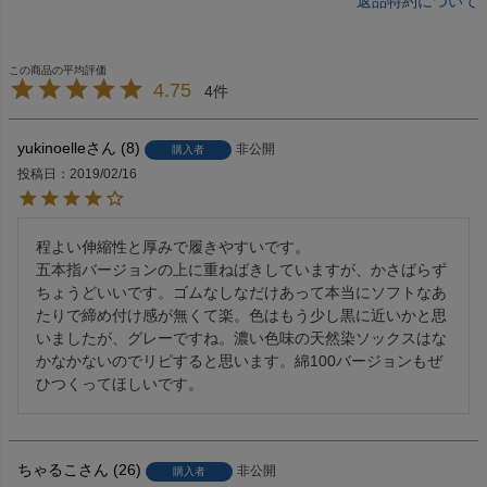
返品特約について
4.75
4
yukinoelle
8
非公開
購入者
投稿日
2019/02/16
程よい伸縮性と厚みで履きやすいです。

五本指バージョンの上に重ねばきしていますが、かさばらず
ちょうどいいです。ゴムなしなだけあって本当にソフトなあ
たりで締め付け感が無くて楽。色はもう少し黒に近いかと思
いましたが、グレーですね。濃い色味の天然染ソックスはな
かなかないのでリピすると思います。綿100バージョンもぜ
ひつくってほしいです。
ちゃるこ
26
非公開
購入者