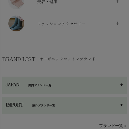
美容・健康
生地・手芸用品
chevron_right
防水シート
chevron_right
マスク
chevron_right
スリッパ・ルームシューズ
chevron_right
ケット・綿毛布
ファッションアクセサリー
chevron_right
コットン・綿棒
chevron_right
せっけん・洗剤
chevron_right
布団
chevron_right
靴下・タイツ・レッグウェア
chevron_right
ガーゼ
chevron_right
その他小物・雑貨
chevron_right
バッグ
chevron_right
保湿・スキンケア・サポーター
chevron_right
ヨガマット・カーペット
BRAND LIST
オーガニックコットンブランド
chevron_right
ハンカチ
chevron_right
カイロ・湯たんぽ
chevron_right
ネックウエア
chevron_right
JAPAN
国内ブランド一覧
手袋・アームカバー
chevron_right
あ～さ
へ～わ
し～ふ
帽子・かさ・その他
chevron_right
IMPORT
海外ブランド一覧
sisam（シサム）
A～G
O～Z
H～N
ブランド一覧 »
SISIFILLE（シシフィーユ）