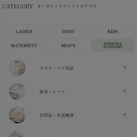
CATEGORY
オーガニックコットンカテゴリ
LADIES
BABY
KIDS
INTERIOR＆
MATERNITY
MEN’S
ACCESSORY
タオル・バス用品
タオル
chevron_right
寝具・シーツ
バス用品
chevron_right
ベッドシーツ
chevron_right
日用品・生活雑貨
布団カバー・カバーセット
chevron_right
クッション
chevron_right
枕・ピローケース
chevron_right