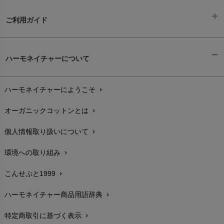
ご利用ガイド
ギフトラッピング
chevron_right
ハーモネイチャーについて
お支払い方法
chevron_right
ハーモネイチャーにようこそ
chevron_right
配送と送料
chevron_right
オーガニックコットンとは
chevron_right
在庫状況と発送予定
chevron_right
個人情報取り扱いについて
chevron_right
サイズ・寸法
chevron_right
環境への取り組み
chevron_right
生地・素材
chevron_right
こんせぷと1999
chevron_right
お手入れについて
chevron_right
ハーモネイチャー商品用語辞典
chevron_right
レビューを書こう
chevron_right
特定商取引に基づく表示
chevron_right
返品交換
chevron_right