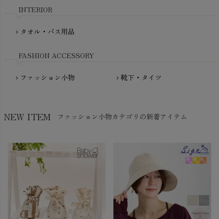
nadadelazos（ナダデラゾス）
INTERIOR
NATURAPURA（ナチュラプラ）
NewNative（ニューネイティブ）
タオル・バス用品
chevron_right
Nukleus（ニュクレス）
FASHION ACCESSORY
ファッション小物
靴下・タイツ
chevron_right
chevron_right
NEW ITEM
ファッション小物カテゴリの新着アイテム