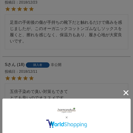
投稿日
2018/12/23
足首の手術後の傷が手持ちの靴下だと触れるだけで痛みを感
じましたが、このオーガニックコットンゴムなしソックスを
履くと、擦れを感じなく、保温力もあり、履き心地が大変良
いです。
S
18
非公開
購入者
投稿日
2018/12/11
五倍子染めで臭い対策もできて

とても良いのでオススメです
Rosetea
17
非公開
購入者
投稿日
2018/11/24