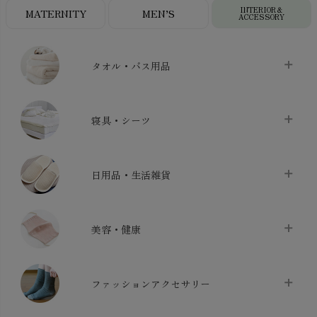
INTERIOR＆
MATERNITY
MEN’S
ACCESSORY
タオル・バス用品
タオル
chevron_right
寝具・シーツ
バス用品
chevron_right
ベッドシーツ
chevron_right
日用品・生活雑貨
布団カバー・カバーセット
chevron_right
クッション
chevron_right
枕・ピローケース
chevron_right
美容・健康
生地・手芸用品
chevron_right
防水シート
chevron_right
マスク
chevron_right
スリッパ・ルームシューズ
chevron_right
ケット・綿毛布
ファッションアクセサリー
chevron_right
コットン・綿棒
chevron_right
せっけん・洗剤
chevron_right
布団
chevron_right