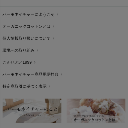
お支払い方法
chevron_right
ハーモネイチャーにようこそ
chevron_right
配送と送料
chevron_right
オーガニックコットンとは
chevron_right
在庫状況と発送予定
chevron_right
個人情報取り扱いについて
chevron_right
サイズ・寸法
chevron_right
環境への取り組み
chevron_right
生地・素材
chevron_right
こんせぷと1999
chevron_right
お手入れについて
chevron_right
ハーモネイチャー商品用語辞典
chevron_right
レビューを書こう
chevron_right
特定商取引に基づく表示
chevron_right
返品交換
chevron_right
FAXでのご注文
chevron_right
お問い合わせ
chevron_right