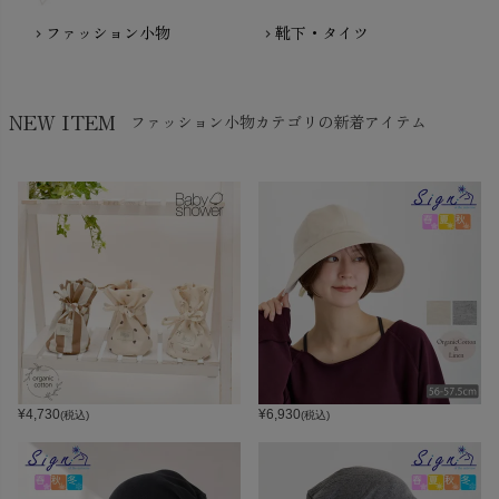
ファッション小物
靴下・タイツ
chevron_right
chevron_right
NEW ITEM
ファッション小物カテゴリの新着アイテム
¥
4,730
¥
6,930
(税込)
(税込)