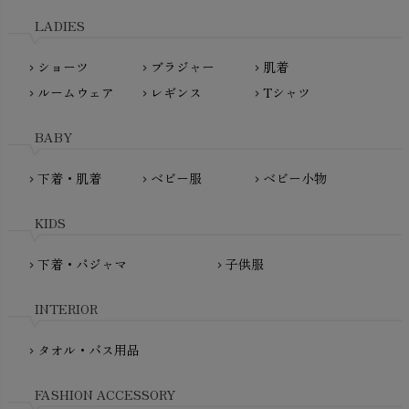
天衣無縫
L'ovedbaby（ラブドベビー）
LADIES
nanadecor（ナナデェコール）
Lovingly Organics（ラビングリー）
nayuta（ナユタ）
ショーツ
ブラジャー
肌着
Madame MO（マダムモー）
chevron_right
chevron_right
chevron_right
ぬくぐるみ工房
ルームウェア
レギンス
Tシャツ
maggies（マギーズ）
chevron_right
chevron_right
chevron_right
HAYASHI
MAINIO（マイニオ）
Haruulala（ハルウララ）
BABY
MATONA（マトナ）
Pantyliners Organics（パンティライナーズ）
MAUD N LIL（モード・ン・リル）
下着・肌着
ベビー服
ベビー小物
chevron_right
chevron_right
chevron_right
PeopleTree（ピープルツリー）
maxomorra（マクソモーラ）
plantia（プランティア）
mini rodini（ミニロディーニ）
KIDS
PRISTINE（プリスティン）
Molo（モロ）
fromF（フロムエフ）
下着・パジャマ
子供服
chevron_right
chevron_right
My Little Cozmo（マイリトルコズモ）
nadadelazos（ナダデラゾス）
INTERIOR
NATURAPURA（ナチュラプラ）
NewNative（ニューネイティブ）
タオル・バス用品
chevron_right
Nukleus（ニュクレス）
FASHION ACCESSORY