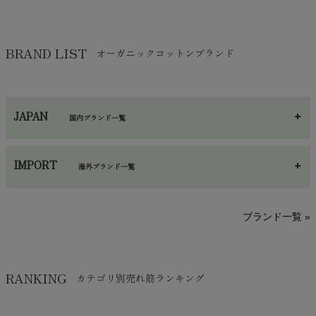
靴下・タイツ・レッグウェア
chevron_right
ガーゼ
chevron_right
その他小物・雑貨
chevron_right
バッグ
chevron_right
保湿・スキンケア・サポーター
chevron_right
ヨガマット・カーペット
BRAND LIST
オーガニックコットンブランド
chevron_right
ハンカチ
chevron_right
カイロ・湯たんぽ
chevron_right
ネックウエア
chevron_right
JAPAN
国内ブランド一覧
手袋・アームカバー
chevron_right
あ～さ
へ～わ
し～ふ
帽子・かさ・その他
chevron_right
IMPORT
海外ブランド一覧
sisam（シサム）
A～G
O～Z
H～N
ブランド一覧 »
SISIFILLE（シシフィーユ）
Think-B（シンクビー）
HAPPY PLACE（ハッピープレイス）
SkinAware（スキンアウェア）
Hatley（ハットレイ）
RANKING
カテゴリ別売れ筋ランキング
生活アートクラブ
kidscase（キッズケース）
Tsukuba Cotton（つくばコットン）
LITTLE INDIANS（リトルインディアンズ）