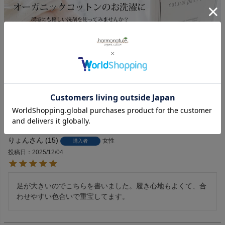
返品特約について
5.00
1
りょん
15
女性
購入者
投稿日
2025/12/04
足が大きいのでこちらを書いました。履き心地もよくて、合
わせやすい色合いで重宝してます。