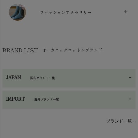
マスク
chevron_right
スリッパ・ルームシューズ
chevron_right
ケット・綿毛布
ファッションアクセサリー
chevron_right
コットン・綿棒
chevron_right
せっけん・洗剤
chevron_right
布団
chevron_right
靴下・タイツ・レッグウェア
chevron_right
ガーゼ
chevron_right
その他小物・雑貨
chevron_right
バッグ
chevron_right
保湿・スキンケア・サポーター
chevron_right
ヨガマット・カーペット
BRAND LIST
オーガニックコットンブランド
chevron_right
ハンカチ
chevron_right
カイロ・湯たんぽ
chevron_right
ネックウエア
chevron_right
JAPAN
国内ブランド一覧
手袋・アームカバー
chevron_right
あ～さ
へ～わ
し～ふ
帽子・かさ・その他
chevron_right
IMPORT
海外ブランド一覧
sisam（シサム）
A～G
O～Z
H～N
ブランド一覧 »
SISIFILLE（シシフィーユ）
Think-B（シンクビー）
HAPPY PLACE（ハッピープレイス）