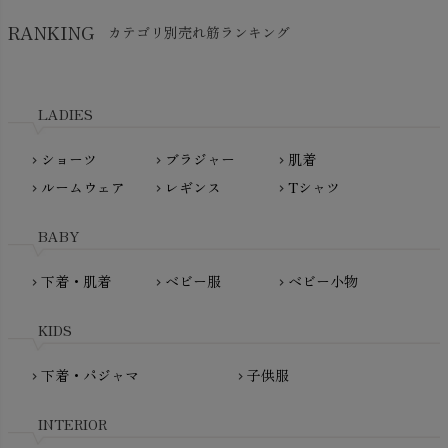
SkinAware（スキンアウェア）
Hatley（ハットレイ）
RANKING
カテゴリ別売れ筋ランキング
生活アートクラブ
kidscase（キッズケース）
Tsukuba Cotton（つくばコットン）
LITTLE INDIANS（リトルインディアンズ）
天衣無縫
L'ovedbaby（ラブドベビー）
LADIES
nanadecor（ナナデェコール）
Lovingly Organics（ラビングリー）
nayuta（ナユタ）
ショーツ
ブラジャー
肌着
Madame MO（マダムモー）
chevron_right
chevron_right
chevron_right
ぬくぐるみ工房
ルームウェア
レギンス
Tシャツ
maggies（マギーズ）
chevron_right
chevron_right
chevron_right
HAYASHI
MAINIO（マイニオ）
Haruulala（ハルウララ）
BABY
MATONA（マトナ）
Pantyliners Organics（パンティライナーズ）
MAUD N LIL（モード・ン・リル）
下着・肌着
ベビー服
ベビー小物
chevron_right
chevron_right
chevron_right
PeopleTree（ピープルツリー）
maxomorra（マクソモーラ）
plantia（プランティア）
mini rodini（ミニロディーニ）
KIDS
PRISTINE（プリスティン）
Molo（モロ）
fromF（フロムエフ）
下着・パジャマ
子供服
chevron_right
chevron_right
My Little Cozmo（マイリトルコズモ）
nadadelazos（ナダデラゾス）
INTERIOR
NATURAPURA（ナチュラプラ）