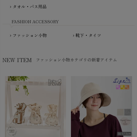
NewNative（ニューネイティブ）
タオル・バス用品
chevron_right
Nukleus（ニュクレス）
FASHION ACCESSORY
ファッション小物
靴下・タイツ
chevron_right
chevron_right
NEW ITEM
ファッション小物カテゴリの新着アイテム