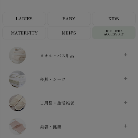
LADIES
BABY
KIDS
INTERIOR＆
MATERNITY
MEN’S
ACCESSORY
タオル・バス用品
タオル
chevron_right
寝具・シーツ
バス用品
chevron_right
ベッドシーツ
chevron_right
日用品・生活雑貨
布団カバー・カバーセット
chevron_right
クッション
chevron_right
枕・ピローケース
chevron_right
美容・健康
生地・手芸用品
chevron_right
防水シート
chevron_right