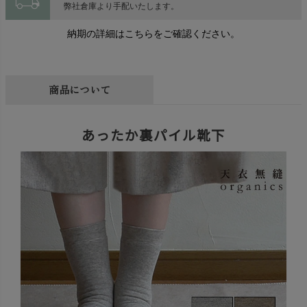
local_shipping
弊社倉庫より手配いたします。
納期の詳細はこちらをご確認ください。
商品について
あったか裏パイル靴下