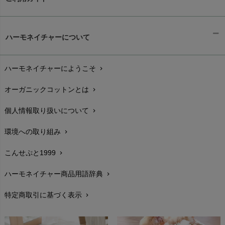
ギフトラッピング
chevron_right
ハーモネイチャーについて
お支払い方法
chevron_right
ハーモネイチャーにようこそ
chevron_right
配送と送料
chevron_right
オーガニックコットンとは
chevron_right
在庫状況と発送予定
chevron_right
個人情報取り扱いについて
chevron_right
サイズ・寸法
chevron_right
環境への取り組み
chevron_right
生地・素材
chevron_right
こんせぷと1999
chevron_right
お手入れについて
chevron_right
ハーモネイチャー商品用語辞典
chevron_right
レビューを書こう
chevron_right
特定商取引に基づく表示
chevron_right
返品交換
chevron_right
FAXでのご注文
chevron_right