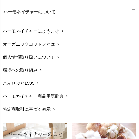
ギフトラッピング
chevron_right
ハーモネイチャーについて
お支払い方法
chevron_right
ハーモネイチャーにようこそ
chevron_right
配送と送料
chevron_right
オーガニックコットンとは
chevron_right
在庫状況と発送予定
chevron_right
個人情報取り扱いについて
chevron_right
サイズ・寸法
chevron_right
環境への取り組み
chevron_right
生地・素材
chevron_right
こんせぷと1999
chevron_right
お手入れについて
chevron_right
ハーモネイチャー商品用語辞典
chevron_right
レビューを書こう
chevron_right
特定商取引に基づく表示
chevron_right
返品交換
chevron_right
FAXでのご注文
chevron_right
お問い合わせ
chevron_right