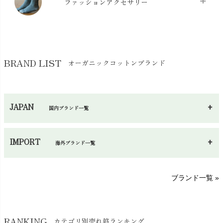
ケット・綿毛布
ファッションアクセサリー
chevron_right
コットン・綿棒
chevron_right
せっけん・洗剤
chevron_right
布団
chevron_right
靴下・タイツ・レッグウェア
chevron_right
ガーゼ
chevron_right
その他小物・雑貨
chevron_right
バッグ
chevron_right
保湿・スキンケア・サポーター
chevron_right
ヨガマット・カーペット
BRAND LIST
オーガニックコットンブランド
chevron_right
ハンカチ
chevron_right
カイロ・湯たんぽ
chevron_right
ネックウエア
chevron_right
JAPAN
国内ブランド一覧
手袋・アームカバー
chevron_right
あ～さ
へ～わ
し～ふ
帽子・かさ・その他
chevron_right
IMPORT
海外ブランド一覧
sisam（シサム）
A～G
O～Z
H～N
ブランド一覧 »
SISIFILLE（シシフィーユ）
Think-B（シンクビー）
HAPPY PLACE（ハッピープレイス）
SkinAware（スキンアウェア）
Hatley（ハットレイ）
RANKING
カテゴリ別売れ筋ランキング
生活アートクラブ