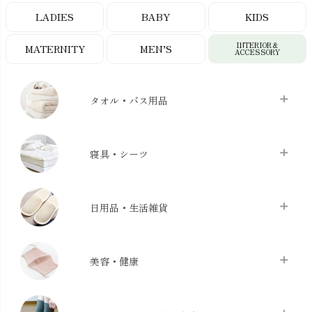
LADIES
BABY
KIDS
INTERIOR＆
MATERNITY
MEN’S
ACCESSORY
タオル・バス用品
タオル
chevron_right
寝具・シーツ
バス用品
chevron_right
ベッドシーツ
chevron_right
日用品・生活雑貨
布団カバー・カバーセット
chevron_right
クッション
chevron_right
枕・ピローケース
chevron_right
美容・健康
生地・手芸用品
chevron_right
防水シート
chevron_right
マスク
chevron_right
スリッパ・ルームシューズ
chevron_right