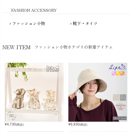
Nukleus（ニュクレス）
FASHION ACCESSORY
ファッション小物
靴下・タイツ
chevron_right
chevron_right
NEW ITEM
ファッション小物カテゴリの新着アイテム
¥
4,730
¥
6,930
(税込)
(税込)