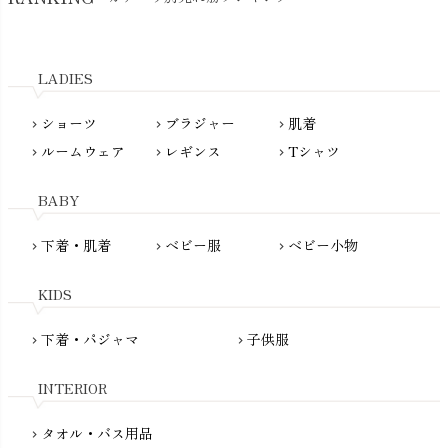
kidscase（キッズケース）
Tsukuba Cotton（つくばコットン）
LITTLE INDIANS（リトルインディアンズ）
天衣無縫
L'ovedbaby（ラブドベビー）
LADIES
nanadecor（ナナデェコール）
Lovingly Organics（ラビングリー）
nayuta（ナユタ）
ショーツ
ブラジャー
肌着
Madame MO（マダムモー）
chevron_right
chevron_right
chevron_right
ぬくぐるみ工房
ルームウェア
レギンス
Tシャツ
maggies（マギーズ）
chevron_right
chevron_right
chevron_right
HAYASHI
MAINIO（マイニオ）
Haruulala（ハルウララ）
BABY
MATONA（マトナ）
Pantyliners Organics（パンティライナーズ）
MAUD N LIL（モード・ン・リル）
下着・肌着
ベビー服
ベビー小物
chevron_right
chevron_right
chevron_right
PeopleTree（ピープルツリー）
maxomorra（マクソモーラ）
plantia（プランティア）
mini rodini（ミニロディーニ）
KIDS
PRISTINE（プリスティン）
Molo（モロ）
fromF（フロムエフ）
下着・パジャマ
子供服
chevron_right
chevron_right
My Little Cozmo（マイリトルコズモ）
nadadelazos（ナダデラゾス）
INTERIOR
NATURAPURA（ナチュラプラ）
NewNative（ニューネイティブ）
タオル・バス用品
chevron_right