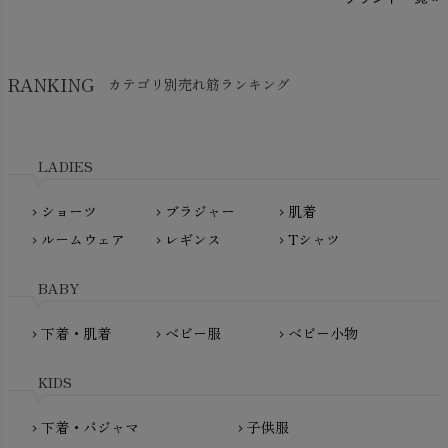
Think-B（シンクビー）
HAPPY PLACE（ハッピープレイス）
SkinAware（スキンアウェア）
Hatley（ハットレイ）
RANKING
カテゴリ別売れ筋ランキング
生活アートクラブ
kidscase（キッズケース）
Tsukuba Cotton（つくばコットン）
LITTLE INDIANS（リトルインディアンズ）
天衣無縫
L'ovedbaby（ラブドベビー）
LADIES
nanadecor（ナナデェコール）
Lovingly Organics（ラビングリー）
nayuta（ナユタ）
ショーツ
ブラジャー
肌着
Madame MO（マダムモー）
chevron_right
chevron_right
chevron_right
ぬくぐるみ工房
ルームウェア
レギンス
Tシャツ
maggies（マギーズ）
chevron_right
chevron_right
chevron_right
HAYASHI
MAINIO（マイニオ）
Haruulala（ハルウララ）
BABY
MATONA（マトナ）
Pantyliners Organics（パンティライナーズ）
MAUD N LIL（モード・ン・リル）
下着・肌着
ベビー服
ベビー小物
chevron_right
chevron_right
chevron_right
PeopleTree（ピープルツリー）
maxomorra（マクソモーラ）
plantia（プランティア）
mini rodini（ミニロディーニ）
KIDS
PRISTINE（プリスティン）
Molo（モロ）
fromF（フロムエフ）
下着・パジャマ
子供服
chevron_right
chevron_right
My Little Cozmo（マイリトルコズモ）