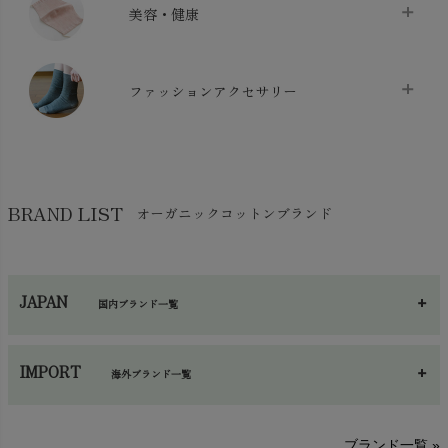
枕・ピローケース
chevron_right
美容・健康
生地・手芸用品
chevron_right
防水シート
chevron_right
マスク
chevron_right
スリッパ・ルームシューズ
chevron_right
ケット・綿毛布
ファッションアクセサリー
chevron_right
コットン・綿棒
chevron_right
せっけん・洗剤
chevron_right
布団
chevron_right
靴下・タイツ・レッグウェア
chevron_right
ガーゼ
chevron_right
その他小物・雑貨
chevron_right
バッグ
chevron_right
保湿・スキンケア・サポーター
chevron_right
ヨガマット・カーペット
BRAND LIST
オーガニックコットンブランド
chevron_right
ハンカチ
chevron_right
カイロ・湯たんぽ
chevron_right
ネックウエア
chevron_right
JAPAN
国内ブランド一覧
手袋・アームカバー
chevron_right
あ～さ
へ～わ
し～ふ
帽子・かさ・その他
chevron_right
IMPORT
海外ブランド一覧
sisam（シサム）
A～G
O～Z
H～N
ブランド一覧 »
SISIFILLE（シシフィーユ）