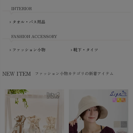
nadadelazos（ナダデラゾス）
INTERIOR
NATURAPURA（ナチュラプラ）
NewNative（ニューネイティブ）
タオル・バス用品
chevron_right
Nukleus（ニュクレス）
FASHION ACCESSORY
ファッション小物
靴下・タイツ
chevron_right
chevron_right
NEW ITEM
ファッション小物カテゴリの新着アイテム