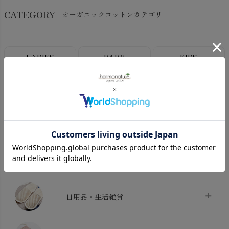
CATEGORY
オーガニックコットンカテゴリ
LADIES
BABY
KIDS
INTERIOR＆
MATERNITY
MEN’S
ACCESSORY
タオル・バス用品
タオル
chevron_right
寝具・シーツ
バス用品
chevron_right
ベッドシーツ
chevron_right
日用品・生活雑貨
布団カバー・カバーセット
chevron_right
クッション
chevron_right