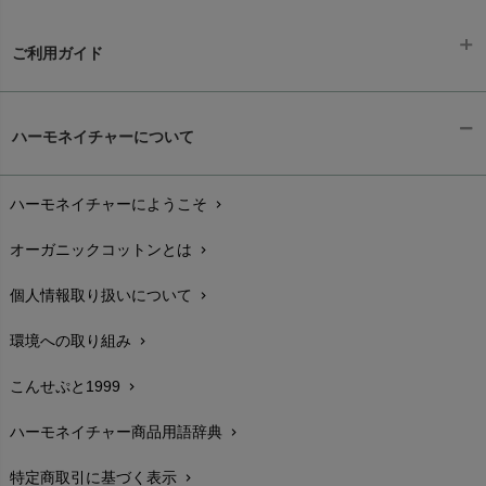
ご利用ガイド
ギフトラッピング
chevron_right
ハーモネイチャーについて
お支払い方法
chevron_right
ハーモネイチャーにようこそ
chevron_right
配送と送料
chevron_right
オーガニックコットンとは
chevron_right
在庫状況と発送予定
chevron_right
個人情報取り扱いについて
chevron_right
サイズ・寸法
chevron_right
環境への取り組み
chevron_right
生地・素材
chevron_right
こんせぷと1999
chevron_right
お手入れについて
chevron_right
ハーモネイチャー商品用語辞典
chevron_right
レビューを書こう
chevron_right
特定商取引に基づく表示
chevron_right
返品交換
chevron_right