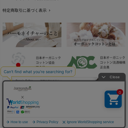
レビューを書こう
chevron_right
特定商取引に基づく表示
chevron_right
返品交換
chevron_right
FAXでのご注文
chevron_right
お問い合わせ
chevron_right
Copyright © harmonature All Rights Reserved.