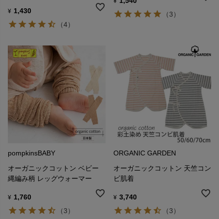
1,540
¥
1,430
¥
（3）
（4）
pompkinsBABY
ORGANIC GARDEN
オーガニックコットン ベビー
オーガニックコットン 天竺コン
縄編み柄 レッグウォーマー
ビ肌着
1,760
3,740
¥
¥
（3）
（3）