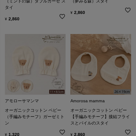
（ミントの森）ダブルガーゼ ス
（夢みる森）スタイ
タイ
2,860
¥
2,860
¥
アモローサマンマ
Amorosa mamma
オーガニックコットン ベビー
オーガニックコットン ベビー
（手編みモチーフ）ガーゼミト
【手編みモチーフ】接結フライ
ン
スとパイルのスタイ
1,320
2,860
¥
¥