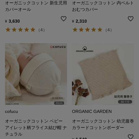
オーガニックコットン 新生児用
オーガニックコットン 内ベルト
カバーオール
おむつカバー
3,630
2,310
¥
¥
（4）
（4）
cofucu
ORGANIC GARDEN
オーガニックコットン ベビー
オーガニックコットン 幼児腹巻
アイレット柄フライス結び帽 ナ
カラードコットンボーダー
チュラル