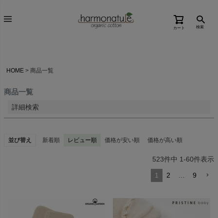
価格が高い順
検索
カート
優先度順
レビュー順
キーワードヒット順
HOME
商品一覧
検索
商品一覧
詳細検索
並び替え
新着順
レビュー順
価格が安い順
価格が高い順
523
件中
1
-
60
件表示
1
2
…
9