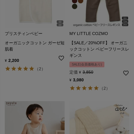
プリスティンベビー
MY LITTLE COZMO
オーガニックコットン ガーゼ短
【SALE／20%OFF】 オーガニ
肌着
ックコットン ベビーフリースレ
ギンス
2,200
¥
SALE(会員価格あり)
（2）
定価
3,850
¥
3,080
¥
（2）