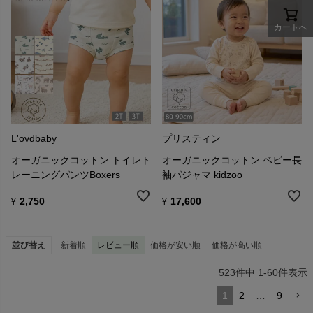
カートへ
L'ovdbaby
プリスティン
オーガニックコットン トイレト
オーガニックコットン ベビー長
レーニングパンツBoxers
袖パジャマ kidzoo
2,750
17,600
¥
¥
並び替え
新着順
レビュー順
価格が安い順
価格が高い順
523
件中
1
-
60
件表示
1
2
…
9