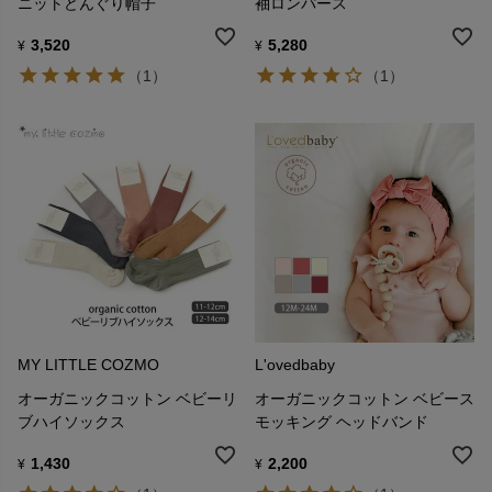
ニットどんぐり帽子
袖ロンパース
3,520
5,280
¥
¥
（1）
（1）
MY LITTLE COZMO
L'ovedbaby
オーガニックコットン ベビーリ
オーガニックコットン ベビース
ブハイソックス
モッキング ヘッドバンド
1,430
2,200
¥
¥