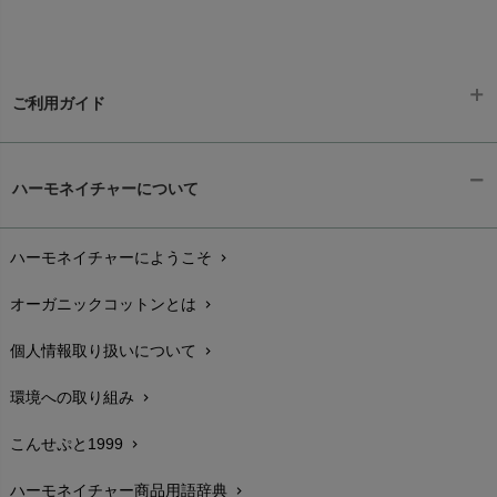
ご利用ガイド
ギフトラッピング
chevron_right
ハーモネイチャーについて
お支払い方法
chevron_right
ハーモネイチャーにようこそ
chevron_right
配送と送料
chevron_right
オーガニックコットンとは
chevron_right
在庫状況と発送予定
chevron_right
個人情報取り扱いについて
chevron_right
サイズ・寸法
chevron_right
環境への取り組み
chevron_right
生地・素材
chevron_right
こんせぷと1999
chevron_right
お手入れについて
chevron_right
ハーモネイチャー商品用語辞典
chevron_right