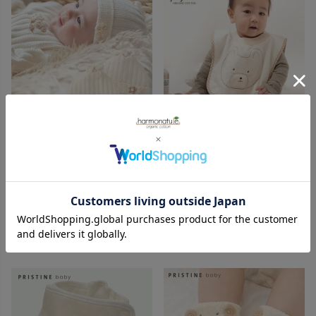
アモローサマンマ
ナユタ
オーガニックコットン ベビー
オーガニックコットン 被り型よ
【手編みモチーフ】レーシーニ
だれ掛 アイボリー
ットのフード
2,310
¥
2,860
¥
（1）
（1）