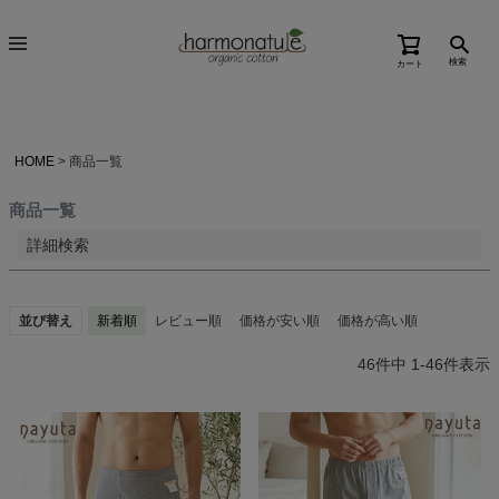
価格が高い順
検索
カート
優先度順
レビュー順
キーワードヒット順
HOME
商品一覧
検索
商品一覧
詳細検索
並び替え
新着順
レビュー順
価格が安い順
価格が高い順
46
件中
1
-
46
件表示