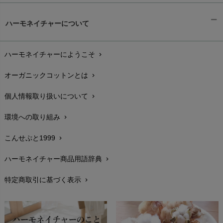
ギフトラッピング
chevron_right
ハーモネイチャーについて
お支払い方法
chevron_right
ハーモネイチャーにようこそ
chevron_right
配送と送料
chevron_right
オーガニックコットンとは
chevron_right
在庫状況と発送予定
chevron_right
個人情報取り扱いについて
chevron_right
サイズ・寸法
chevron_right
環境への取り組み
chevron_right
生地・素材
chevron_right
こんせぷと1999
chevron_right
お手入れについて
chevron_right
ハーモネイチャー商品用語辞典
chevron_right
レビューを書こう
chevron_right
特定商取引に基づく表示
chevron_right
返品交換
chevron_right
FAXでのご注文
chevron_right