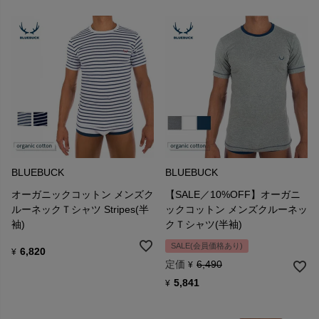
BLUEBUCK
BLUEBUCK
オーガニックコットン メンズク
【SALE／10%OFF】オーガニ
ルーネックＴシャツ Stripes(半
ックコットン メンズクルーネッ
袖)
クＴシャツ(半袖)
SALE(会員価格あり)
6,820
¥
定価
6,490
¥
5,841
¥