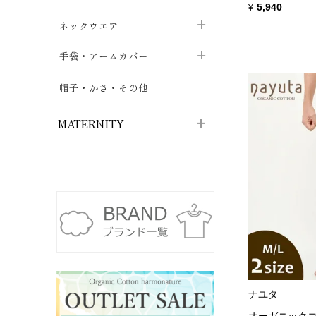
5,940
¥
ハイソックス
バッグ・ポシェット
タオルハンカチ
chevron_right
ネックウエア
chevron_right
chevron_right
五本指・足袋ソックス
ガーゼハンカチ
マフラー
chevron_right
手袋・アームカバー
chevron_right
chevron_right
タイツ
ハンカチ
ストール
chevron_right
ショート丈
chevron_right
chevron_right
帽子・かさ・その他
chevron_right
レッグウォーマー
ネックカバー・スヌード
chevron_right
ロング丈
chevron_right
chevron_right
MATERNITY
マタニティウェア・授乳服
マタニティウェア・授乳服
授乳下着・パジャマ
chevron_right
マタニティ・授乳ブラジャー
マタ
ニティ・ママ雑貨
chevron_right
授乳パッド
授乳ケープ
chevron_right
chevron_right
マタニティショーツ
授乳クッション・枕
chevron_right
chevron_right
ナユタ
マタニティ・授乳インナー
オーガニックコ