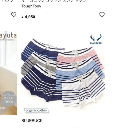
ToughTony
4,950
¥
BLUEBUCK