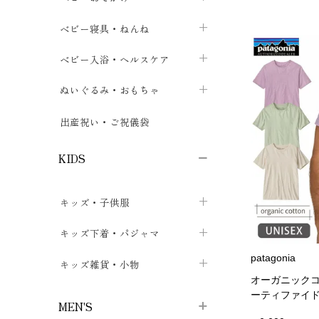
ボトムス
ボディスーツ
ベビー帽子
ベビーキャリー
chevron_right
chevron_right
ベビー寝具・ねんね
chevron_right
chevron_right
セレモニードレス
短肌着・長肌着
スタイ・よだれかけ
おでかけ用品・カバー・シート
chevron_right
ベビースリーパー
chevron_right
chevron_right
ベビー入浴・ヘルスケア
chevron_right
chevron_right
ワンピース・チュニック
肌着・下着
ミトン・手袋
chevron_right
ベビーパジャマ
chevron_right
ベビーおむつ・おむつカバー
chevron_right
ぬいぐるみ・おもちゃ
chevron_right
chevron_right
上着・アウター
ベビーおむつ・おむつカバー
靴下・タイツ
chevron_right
ベビー布団・シーツ
chevron_right
トレーニングパンツ
chevron_right
ファーストトイ
chevron_right
chevron_right
出産祝い・ご祝儀袋
chevron_right
トレーニングパンツ
レッグウォーマー・サポーター
ベビー枕・カバー
chevron_right
ベビーお風呂・ケア用品
chevron_right
ぬいぐるみ
chevron_right
chevron_right
chevron_right
KIDS
ベビー・キッズ腹巻
ベビーフェンス・安全用品
ガーゼ・クロス
chevron_right
知育玩具
chevron_right
chevron_right
chevron_right
キッズ・子供服
ブーティ・シューズ
ベビーおくるみ・アフガン
授乳クッション・枕
chevron_right
あみぐるみ
chevron_right
chevron_right
chevron_right
子供トップス
キッズ下着・パジャマ
マフラー
chevron_right
chevron_right
patagonia
子供カーディガン・ベスト
子供肌着下着
キッズ雑貨・小物
汗取りパッド
chevron_right
chevron_right
chevron_right
オーガニックコ
子供チュニック・ワンピース
子供靴下
子供帽子
chevron_right
chevron_right
chevron_right
ーティファイ
MEN'S