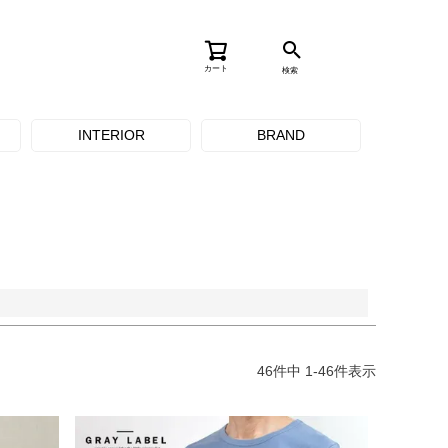
カート
検索
品のみを表示
INTERIOR
BRAND
登録順
価格が安い順
価格が高い順
順
レビュー順
キーワードヒット順
46
件中
1
-
46
件表示