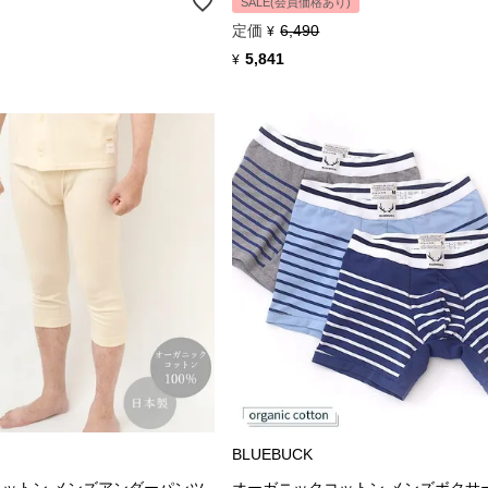
SALE(会員価格あり)
定価
6,490
¥
5,841
¥
BLUEBUCK
ットン メンズアンダーパンツ
オーガニックコットン メンズボクサ