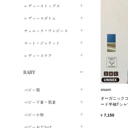
ブラジャー
レディーストップス
chevron_right
ショーツ
カットソー・Tシャツ
レディースボトム
chevron_right
chevron_right
レディースインナー・肌着
シャツ・ブラウス
スカート
chevron_right
チュニック・ワンピース
chevron_right
chevron_right
レギンス・スパッツ
パーカー・スウェット
レディースパンツ
半袖・袖なし
chevron_right
chevron_right
コート・ジャケット
chevron_right
chevron_right
パジャマ・ルームウェア
カーディガン・ボレロ・ベスト
長袖・７分袖
chevron_right
chevron_right
レディースケア
chevron_right
ニット・セーター
chevron_right
布ナプキン
chevron_right
BABY
パンティライナー
chevron_right
ベビー服
sisam
紙ナプキン
chevron_right
オーガニックコ
カバーオール・ロンパース
ベビー下着・肌着
chevron_right
ード半袖Tシャ
セパレート・上下セット
コンビ肌着
ベビー小物
chevron_right
chevron_right
7,150
¥
トップス
パンツ・オーバーパンツ
ベビー小物・雑貨
chevron_right
ベビーおでかけ
chevron_right
chevron_right