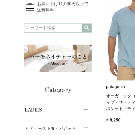
redeem
お買い上げ11,000円以上で
送料無料
patagonia
Category
オーガニックコ
ィブ・サーテ
ポケット・テ
LADIES
8,250
¥
レディース下着・パジャマ