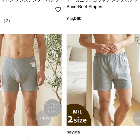
BoxerBrief Stripes
5,060
¥
（2）
nayuta