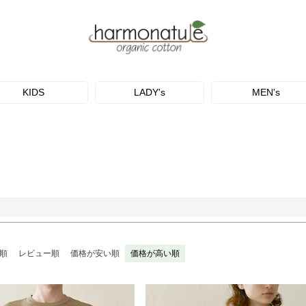
予約商品
し
S
M
22.5cm
23.0cm
予約商
並び順
KIDS
LADY's
MEN's
ブルー
イエロー
新着順
優先度
検索
順
レビュー順
価格が安い順
価格が高い順