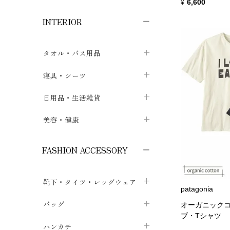
子供ボトムス
子供タイツ・レギンス
子供雑貨
6,600
chevron_right
¥
chevron_right
chevron_right
INTERIOR
メンズ下着・パジャマ
子供上着・アウター
子供パジャマ
chevron_right
chevron_right
メンズインナー・肌着
メンズファッション
子供ローブ
chevron_right
chevron_right
タオル・バス用品
ボクサーパンツ
シャツ・カットソー
chevron_right
chevron_right
タオル
寝具・シーツ
chevron_right
ブリーフ
セーター・トレーナー・パーカ
chevron_right
chevron_right
バス用品
ベッドシーツ
日用品・生活雑貨
chevron_right
chevron_right
トランクス
ボトムス
chevron_right
chevron_right
布団カバー・カバーセット
クッション
美容・健康
chevron_right
chevron_right
アンダーパンツ・ももひき
コート・上着
chevron_right
chevron_right
枕・ピローケース
生地・手芸用品
マスク
chevron_right
chevron_right
chevron_right
FASHION ACCESSORY
メンズパジャマ
chevron_right
防水シート
スリッパ・ルームシューズ
コットン・綿棒
chevron_right
chevron_right
chevron_right
靴下・タイツ・レッグウェア
ケット・綿毛布
せっけん・洗剤
ガーゼ
chevron_right
chevron_right
chevron_right
patagonia
フットカバー・アンクレット
布団
バッグ
その他小物・雑貨
chevron_right
保湿・スキンケア・サポーター
オーガニックコ
chevron_right
chevron_right
chevron_right
ブ・Tシャツ
ソックス
巾着・ポーチ
ヨガマット・カーペット
ハンカチ
chevron_right
カイロ・湯たんぽ
chevron_right
chevron_right
chevron_right