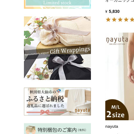
その他ママ雑貨
chevron_right
chevron_right
5,830
妊婦帯・産前産後ガードル
¥
chevron_right
マタニティ・授乳パジャマ
chevron_right
nayuta