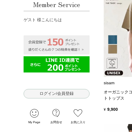
Member Service
ゲスト 様こんにちは
sisam
オーガニックコ
ログイン/会員登録
トトップス
sentiment_satisfied
contact_support
favorite
9,900
¥
My Page
お問合せ
お気に入り