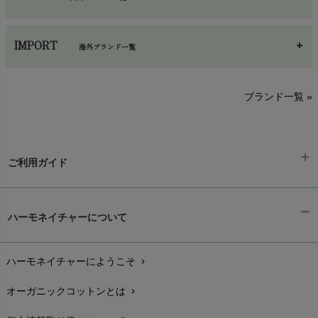
あ～さ
へ～わ
し～ふ
IMPORT
海外ブランド一覧
sisam（シサム）
A～G
O～Z
H～N
ブランド一覧 »
SISIFILLE（シシフィーユ）
Think-B（シンクビー）
HAPPY PLACE（ハッピープレイス）
SkinAware（スキンアウェア）
Hatley（ハットレイ）
生活アートクラブ
ご利用ガイド
kidscase（キッズケース）
Tsukuba Cotton（つくばコットン）
LITTLE INDIANS（リトルインディアンズ）
天衣無縫
ギフトラッピング
L'ovedbaby（ラブドベビー）
chevron_right
ハーモネイチャーについて
nanadecor（ナナデェコール）
Lovingly Organics（ラビングリー）
お支払い方法
chevron_right
nayuta（ナユタ）
Madame MO（マダムモー）
ぬくぐるみ工房
ハーモネイチャーにようこそ
chevron_right
配送と送料
maggies（マギーズ）
chevron_right
HAYASHI
MAINIO（マイニオ）
オーガニックコットンとは
chevron_right
在庫状況と発送予定
chevron_right
Haruulala（ハルウララ）
MATONA（マトナ）
Pantyliners Organics（パンティライナーズ）