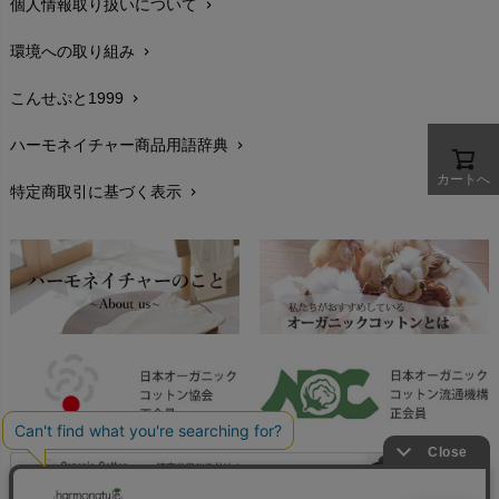
個人情報取り扱いについて
chevron_right
サイズ・寸法
MAUD N LIL（モード・ン・リル）
chevron_right
PeopleTree（ピープルツリー）
maxomorra（マクソモーラ）
環境への取り組み
chevron_right
生地・素材
chevron_right
plantia（プランティア）
mini rodini（ミニロディーニ）
PRISTINE（プリスティン）
こんせぷと1999
chevron_right
お手入れについて
Molo（モロ）
chevron_right
fromF（フロムエフ）
My Little Cozmo（マイリトルコズモ）
ハーモネイチャー商品用語辞典
chevron_right
レビューを書こう
chevron_right
nadadelazos（ナダデラゾス）
カートへ
特定商取引に基づく表示
chevron_right
返品交換
NATURAPURA（ナチュラプラ）
chevron_right
NewNative（ニューネイティブ）
FAXでのご注文
chevron_right
Nukleus（ニュクレス）
お問い合わせ
chevron_right