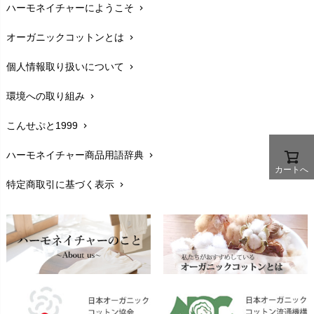
ぬくぐるみ工房
ハーモネイチャーにようこそ
chevron_right
配送と送料
maggies（マギーズ）
chevron_right
HAYASHI
MAINIO（マイニオ）
オーガニックコットンとは
chevron_right
在庫状況と発送予定
chevron_right
Haruulala（ハルウララ）
MATONA（マトナ）
Pantyliners Organics（パンティライナーズ）
個人情報取り扱いについて
chevron_right
サイズ・寸法
MAUD N LIL（モード・ン・リル）
chevron_right
PeopleTree（ピープルツリー）
maxomorra（マクソモーラ）
環境への取り組み
chevron_right
生地・素材
chevron_right
plantia（プランティア）
mini rodini（ミニロディーニ）
PRISTINE（プリスティン）
こんせぷと1999
chevron_right
お手入れについて
Molo（モロ）
chevron_right
fromF（フロムエフ）
My Little Cozmo（マイリトルコズモ）
ハーモネイチャー商品用語辞典
chevron_right
レビューを書こう
chevron_right
カートへ
nadadelazos（ナダデラゾス）
特定商取引に基づく表示
chevron_right
返品交換
NATURAPURA（ナチュラプラ）
chevron_right
NewNative（ニューネイティブ）
FAXでのご注文
chevron_right
Nukleus（ニュクレス）
お問い合わせ
chevron_right