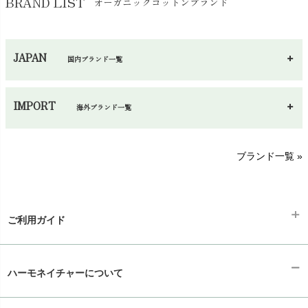
BRAND LIST
オーガニックコットンブランド
JAPAN
国内ブランド一覧
あ～さ
へ～わ
し～ふ
IMPORT
海外ブランド一覧
sisam（シサム）
A～G
O～Z
H～N
ブランド一覧 »
SISIFILLE（シシフィーユ）
Think-B（シンクビー）
HAPPY PLACE（ハッピープレイス）
SkinAware（スキンアウェア）
Hatley（ハットレイ）
生活アートクラブ
ご利用ガイド
kidscase（キッズケース）
Tsukuba Cotton（つくばコットン）
LITTLE INDIANS（リトルインディアンズ）
天衣無縫
ギフトラッピング
L'ovedbaby（ラブドベビー）
chevron_right
ハーモネイチャーについて
nanadecor（ナナデェコール）
Lovingly Organics（ラビングリー）
お支払い方法
chevron_right
nayuta（ナユタ）
Madame MO（マダムモー）