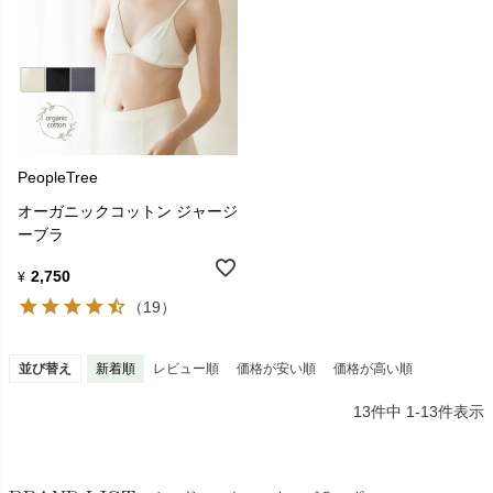
PeopleTree
オーガニックコットン ジャージ
ーブラ
2,750
¥
（19）
並び替え
新着順
レビュー順
価格が安い順
価格が高い順
13
件中
1
-
13
件表示