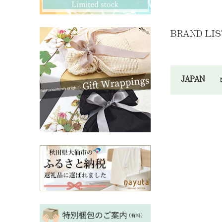
その他ママ雑貨
chevron_right
chevron_right
妊婦帯・産前産後ガードル
chevron_right
BRAND LIS
マタニティ・授乳パジャマ
chevron_right
JAPAN
あ～さ
sis
SIS
Thi
Ski
生活
Tsuk
天衣