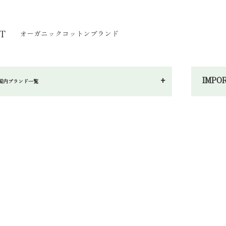
T
オーガニックコットンブランド
IMP
国内ブランド一覧
へ～わ
し～ふ
am（シサム）
IFILLE（シシフィーユ）
nk-B（シンクビー）
nAware（スキンアウェア）
アートクラブ
uba Cotton（つくばコットン）
無縫