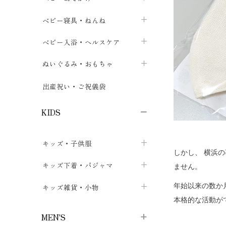
ボトムス
ボディスーツ
ベビー帽子
ベビーキャリー
chevron_right
chevron_right
ベビー寝具・ねんね
chevron_right
chevron_right
セレモニードレス
短肌着・長肌着
スタイ・よだれかけ
おでかけ用品・カバー・シート
chevron_right
ベビースリーパー
chevron_right
chevron_right
ベビー入浴・ヘルスケア
chevron_right
chevron_right
ワンピース・チュニック
肌着・下着
ミトン・手袋
chevron_right
ベビーパジャマ
chevron_right
ベビーおむつ・おむつカバー
chevron_right
ぬいぐるみ・おもちゃ
chevron_right
chevron_right
上着・アウター
ベビーおむつ・おむつカバー
靴下・タイツ
chevron_right
ベビー布団・シーツ
chevron_right
トレーニングパンツ
chevron_right
ファーストトイ
chevron_right
chevron_right
出産祝い・ご祝儀袋
chevron_right
トレーニングパンツ
レッグウォーマー・サポーター
ベビー枕・カバー
chevron_right
ベビーお風呂・ケア用品
chevron_right
ぬいぐるみ
chevron_right
chevron_right
chevron_right
KIDS
ベビー・キッズ腹巻
ベビーフェンス・安全用品
ガーゼ・クロス
chevron_right
知育玩具
chevron_right
chevron_right
chevron_right
キッズ・子供服
ブーティ・シューズ
ベビーおくるみ・アフガン
授乳クッション・枕
chevron_right
あみぐるみ
chevron_right
chevron_right
chevron_right
しかし、 横浜
子供トップス
キッズ下着・パジャマ
マフラー
chevron_right
ません。
chevron_right
子供カーディガン・ベスト
子供肌着下着
年始以来の数か
キッズ雑貨・小物
汗取りパッド
chevron_right
chevron_right
chevron_right
本格的な活動が
子供チュニック・ワンピース
子供靴下
子供帽子
chevron_right
chevron_right
chevron_right
MEN'S