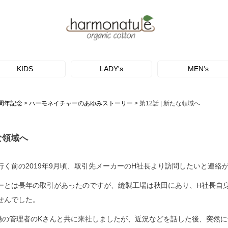
KIDS
LADY's
MEN's
5周年記念
ハーモネイチャーのあゆみストーリー
第12話 | 新たな領域へ
な領域へ
行く前の2019年9月頃、取引先メーカーのH社長より訪問したいと連絡
ーとは長年の取引があったのですが、縫製工場は秋田にあり、H社長自
せんでした。
場の管理者のKさんと共に来社しましたが、近況などを話した後、突然