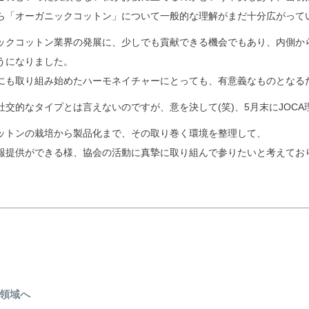
ら「オーガニックコットン」について一般的な理解がまだ十分広がって
ックコットン業界の発展に、少しでも貢献できる機会でもあり、内側か
うになりました。
にも取り組み始めたハーモネイチャーにとっても、有意義なものとなる
社交的なタイプとは言えないのですが、意を決して(笑)、5月末にJOC
ットンの栽培から製品化まで、その取り巻く環境を整理して、
報提供ができる様、協会の活動に真摯に取り組んで参りたいと考えてお
な領域へ