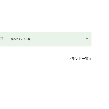
ORT
海外ブランド一覧
A～G
O～Z
H～N
ブランド一覧 »
HAPPY PLACE（ハッピープレイス）
Hatley（ハットレイ）
kidscase（キッズケース）
LITTLE INDIANS（リトルインディアンズ）
L'ovedbaby（ラブドベビー）
Lovingly Organics（ラビングリー）
Madame MO（マダムモー）