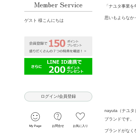
Member Service
「ナユタ事業を
思いもよらなか
ゲスト 様こんにちは
ログイン/会員登録
nayuta（
sentiment_satisfied
contact_support
favorite
ブランドです。
My Page
お問合せ
お気に入り
ブランドがなく