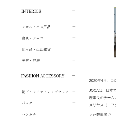
子供ボトムス
子供タイツ・レギンス
子供雑貨
chevron_right
chevron_right
chevron_right
INTERIOR
メンズ下着・パジャマ
子供上着・アウター
子供パジャマ
chevron_right
chevron_right
メンズインナー・肌着
メンズファッション
子供ローブ
chevron_right
chevron_right
タオル・バス用品
ボクサーパンツ
シャツ・カットソー
chevron_right
chevron_right
タオル
寝具・シーツ
chevron_right
ブリーフ
セーター・トレーナー・パーカ
chevron_right
chevron_right
バス用品
ベッドシーツ
日用品・生活雑貨
chevron_right
chevron_right
トランクス
ボトムス
chevron_right
chevron_right
布団カバー・カバーセット
クッション
美容・健康
chevron_right
chevron_right
アンダーパンツ・ももひき
コート・上着
chevron_right
chevron_right
枕・ピローケース
生地・手芸用品
マスク
chevron_right
chevron_right
chevron_right
FASHION ACCESSORY
メンズパジャマ
chevron_right
2020年4月
防水シート
スリッパ・ルームシューズ
コットン・綿棒
chevron_right
chevron_right
chevron_right
JOCAは、日
靴下・タイツ・レッグウェア
ケット・綿毛布
せっけん・洗剤
ガーゼ
chevron_right
chevron_right
chevron_right
理事長のチーム
フットカバー・アンクレット
布団
バッグ
その他小物・雑貨
chevron_right
保湿・スキンケア・サポーター
chevron_right
chevron_right
chevron_right
メリヤス（コフ
ソックス
巾着・ポーチ
ヨガマット・カーペット
ハンカチ
chevron_right
カイロ・湯たんぽ
chevron_right
まだ若輩者で、
chevron_right
chevron_right