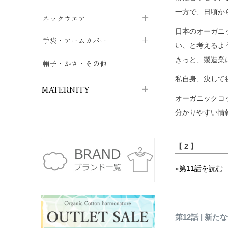
一方で、日頃か
ハイソックス
バッグ・ポシェット
タオルハンカチ
chevron_right
ネックウエア
chevron_right
chevron_right
日本のオーガニ
五本指・足袋ソックス
ガーゼハンカチ
マフラー
chevron_right
手袋・アームカバー
chevron_right
chevron_right
い、と考えるよ
タイツ
ハンカチ
ストール
きっと、製造業
chevron_right
ショート丈
chevron_right
chevron_right
帽子・かさ・その他
chevron_right
レッグウォーマー
私自身、決して
ネックカバー・スヌード
chevron_right
ロング丈
chevron_right
chevron_right
MATERNITY
オーガニックコ
分かりやすい情
マタニティウェア・授乳服
マタニティウェア・授乳服
授乳下着・パジャマ
chevron_right
【 2 】
マタニティ・授乳ブラジャー
マタ
ニティ・ママ雑貨
chevron_right
«第11話を読む
授乳パッド
授乳ケープ
chevron_right
chevron_right
マタニティショーツ
授乳クッション・枕
chevron_right
chevron_right
第12話 | 新た
マタニティ・授乳インナー