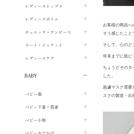
ブラジャー
レディーストップス
chevron_right
ショーツ
カットソー・Tシャツ
レディースボトム
chevron_right
chevron_right
お客様の商品へ
レディースインナー・肌着
シャツ・ブラウス
スカート
chevron_right
チュニック・ワンピース
chevron_right
chevron_right
そう感じたこと
レギンス・スパッツ
パーカー・スウェット
レディースパンツ
半袖・袖なし
chevron_right
chevron_right
コート・ジャケット
chevron_right
そして、心のど
chevron_right
パジャマ・ルームウェア
カーディガン・ボレロ・ベスト
年末までに急ピ
長袖・７分袖
chevron_right
chevron_right
レディースケア
chevron_right
ちょうどそのタ
ニット・セーター
chevron_right
布ナプキン
chevron_right
BABY
した。
パンティライナー
chevron_right
急遽マスク需要
ベビー服
紙ナプキン
スクの製造・出
chevron_right
カバーオール・ロンパース
ベビー下着・肌着
chevron_right
セパレート・上下セット
コンビ肌着
ベビー小物
chevron_right
chevron_right
トップス
パンツ・オーバーパンツ
ベビー小物・雑貨
chevron_right
ベビーおでかけ
chevron_right
chevron_right