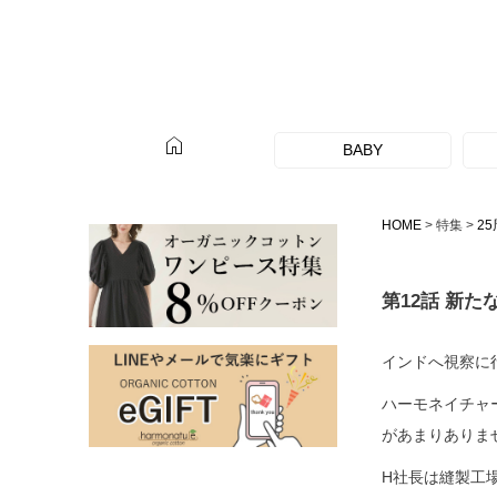
home
BABY
HOME
特集
2
第12話 新た
インドへ視察に
ハーモネイチャ
があまりありま
H社長は縫製工