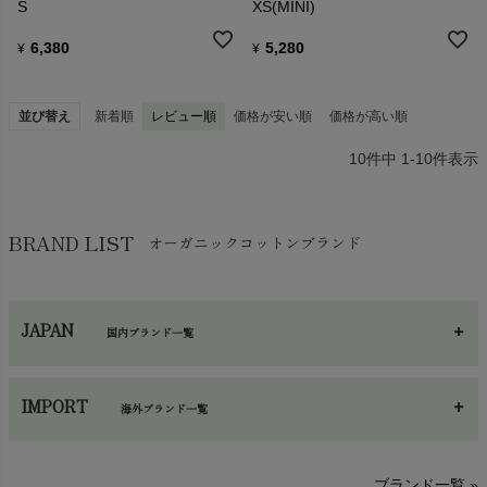
S
XS(MINI)
6,380
5,280
¥
¥
並び替え
新着順
レビュー順
価格が安い順
価格が高い順
10
件中
1
-
10
件表示
BRAND LIST
オーガニックコットンブランド
JAPAN
国内ブランド一覧
あ～さ
へ～わ
し～ふ
IMPORT
海外ブランド一覧
sisam（シサム）
A～G
O～Z
H～N
ブランド一覧 »