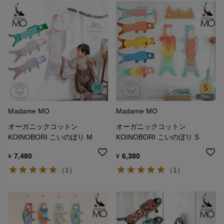
Madame MO
Madame MO
オーガニックコットン
オーガニックコットン
暖簾（のれん）、手拭い…彼女たちが手掛ける日本贔屓のアイテム
KOINOBORI こいのぼり M
KOINOBORI こいのぼり S
に、パリの多くのショップが注目し、たちまち女の子たちの間で大
7,480
6,380
¥
¥
人気となりました。
二人が生み出したこいのぼりは、フランスのエスプリが融合し、季
（1）
（1）
節を問わないインテリアグッズとしても世界中のコレクターに注目
されています。