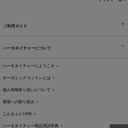
SISIFILLE（シシフィーユ）
Think-B（シンクビー）
HAPPY PLACE（ハッピープレイス）
SkinAware（スキンアウェア）
Hatley（ハットレイ）
生活アートクラブ
ご利用ガイド
kidscase（キッズケース）
Tsukuba Cotton（つくばコットン）
LITTLE INDIANS（リトルインディアンズ）
天衣無縫
ギフトラッピング
L'ovedbaby（ラブドベビー）
chevron_right
ハーモネイチャーについて
nanadecor（ナナデェコール）
Lovingly Organics（ラビングリー）
お支払い方法
chevron_right
nayuta（ナユタ）
Madame MO（マダムモー）
ぬくぐるみ工房
ハーモネイチャーにようこそ
chevron_right
配送と送料
maggies（マギーズ）
chevron_right
HAYASHI
MAINIO（マイニオ）
オーガニックコットンとは
chevron_right
在庫状況と発送予定
chevron_right
Haruulala（ハルウララ）
MATONA（マトナ）
Pantyliners Organics（パンティライナーズ）
個人情報取り扱いについて
chevron_right
サイズ・寸法
MAUD N LIL（モード・ン・リル）
chevron_right
PeopleTree（ピープルツリー）
maxomorra（マクソモーラ）
環境への取り組み
chevron_right
生地・素材
chevron_right
plantia（プランティア）
mini rodini（ミニロディーニ）
PRISTINE（プリスティン）
こんせぷと1999
chevron_right
お手入れについて
Molo（モロ）
chevron_right
fromF（フロムエフ）
My Little Cozmo（マイリトルコズモ）
ハーモネイチャー商品用語辞典
chevron_right
レビューを書こう
chevron_right