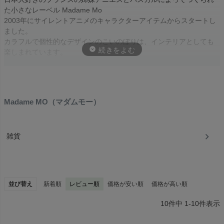
た小さなレーベル Madame Mo
2003年にサイレントアニメのキャラクターアイテムからスタートし
ました。
カラフルで個性的なデザインのこいのぼりは、インテリアとしても
楽しまれています。
Madame MO（マダムモー）
雑貨
Madame Moのこいのぼりは、自然や人への配慮からオーガニックコ
並び替え
新着順
レビュー順
価格が安い順
価格が高い順
ットンを使用しGOTS 認定を受けています。
10
件中
1
-
10
件表示
また、こいのぼり以外のアイテムに使用される素材もオーガニック
コットンや再生紙などを積極的に取り入れています。