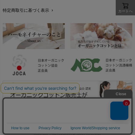
nadadelazos（ナダデラゾス）
特定商取引に基づく表示
chevron_right
カートへ
返品交換
NATURAPURA（ナチュラプラ）
chevron_right
NewNative（ニューネイティブ）
FAXでのご注文
chevron_right
Nukleus（ニュクレス）
お問い合わせ
chevron_right
Copyright © harmonature All Rights Reserved.