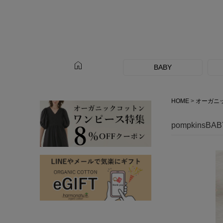
home
BABY
HOME
オーガニ
pompkinsB