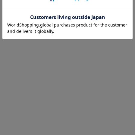
IFILLE（シシフィーユ）
nk-B（シンクビー）
nAware（スキンアウェア）
アートクラブ
uba Cotton（つくばコットン）
無縫
adecor（ナナデェコール）
uta（ナユタ）
ぐるみ工房
SHI
ulala（ハルウララ）
yliners Organics（パンティライナーズ）
pleTree（ピープルツリー）
ntia（プランティア）
STINE（プリスティン）
mF（フロムエフ）