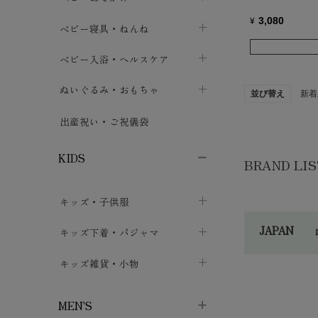
3,080
ボトムス
¥
ボディスーツ
ベビー帽子
ベビーキャリー
chevron_right
chevron_right
ベビー寝具・ねんね
chevron_right
chevron_right
セレモニードレス
短肌着・長肌着
スタイ・よだれかけ
おでかけ用品・カバー・シート
chevron_right
ベビースリーパー
chevron_right
chevron_right
ベビー入浴・ヘルスケア
chevron_right
chevron_right
ワンピース・チュニック
肌着・下着
ミトン・手袋
chevron_right
ベビーパジャマ
chevron_right
ベビーおむつ・おむつカバー
chevron_right
ぬいぐるみ・おもちゃ
chevron_right
chevron_right
並び替え
新着
上着・アウター
ベビーおむつ・おむつカバー
靴下・タイツ
chevron_right
ベビー布団・シーツ
chevron_right
トレーニングパンツ
chevron_right
ファーストトイ
chevron_right
chevron_right
出産祝い・ご祝儀袋
chevron_right
トレーニングパンツ
レッグウォーマー・サポーター
ベビー枕・カバー
chevron_right
ベビーお風呂・ケア用品
chevron_right
ぬいぐるみ
chevron_right
chevron_right
chevron_right
KIDS
BRAND LIS
ベビー・キッズ腹巻
ベビーフェンス・安全用品
ガーゼ・クロス
chevron_right
知育玩具
chevron_right
chevron_right
chevron_right
キッズ・子供服
ブーティ・シューズ
ベビーおくるみ・アフガン
授乳クッション・枕
chevron_right
あみぐるみ
chevron_right
chevron_right
chevron_right
JAPAN
子供トップス
キッズ下着・パジャマ
マフラー
chevron_right
chevron_right
子供カーディガン・ベスト
子供肌着下着
キッズ雑貨・小物
汗取りパッド
chevron_right
chevron_right
chevron_right
あ～さ
子供チュニック・ワンピース
子供靴下
子供帽子
chevron_right
chevron_right
chevron_right
MEN'S
sis