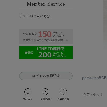
Member Service
ゲスト 様こんにちは
ポ
や
ログイン/会員登録
ブ
pompkinsB
「
sentiment_satisfied
contact_support
favorite
ギフトセット
My Page
お問合せ
お気に入り