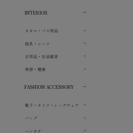
子供ボトムス
子供タイツ・レギンス
子供雑貨
chevron_right
chevron_right
chevron_right
SIS
INTERIOR
メンズ下着・パジャマ
子供上着・アウター
子供パジャマ
chevron_right
chevron_right
Thi
Ski
メンズインナー・肌着
メンズファッション
子供ローブ
chevron_right
chevron_right
タオル・バス用品
生活
ボクサーパンツ
シャツ・カットソー
chevron_right
chevron_right
Tsuk
タオル
寝具・シーツ
chevron_right
天衣
ブリーフ
セーター・トレーナー・パーカ
chevron_right
chevron_right
バス用品
ベッドシーツ
日用品・生活雑貨
chevron_right
chevron_right
nan
トランクス
ボトムス
chevron_right
chevron_right
nay
布団カバー・カバーセット
クッション
美容・健康
chevron_right
chevron_right
ぬく
アンダーパンツ・ももひき
コート・上着
chevron_right
chevron_right
枕・ピローケース
生地・手芸用品
マスク
chevron_right
HAYA
chevron_right
chevron_right
FASHION ACCESSORY
メンズパジャマ
chevron_right
Haru
防水シート
スリッパ・ルームシューズ
コットン・綿棒
chevron_right
chevron_right
chevron_right
Pant
靴下・タイツ・レッグウェア
ケット・綿毛布
せっけん・洗剤
ガーゼ
chevron_right
Peo
chevron_right
chevron_right
pla
フットカバー・アンクレット
布団
バッグ
その他小物・雑貨
chevron_right
保湿・スキンケア・サポーター
chevron_right
chevron_right
chevron_right
PRI
ソックス
巾着・ポーチ
ヨガマット・カーペット
ハンカチ
chevron_right
カイロ・湯たんぽ
chevron_right
fro
chevron_right
chevron_right