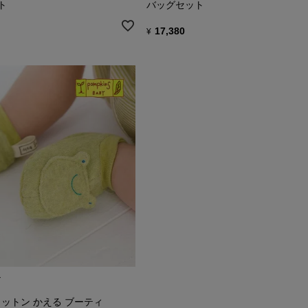
ト
バッグセット
17,380
¥
用している糸や生地は、日本オーガニックコットン協会、日本オーガニ
LOBALORGANIC TEXTILE SANDARDなどの認証規定・基準
さしい肌触りに加え、シンプルすぎず、でしゃばりすぎず、そして 愛
デザインで、いつもそっと側に寄り添ってくれます。
Y
ットン かえる ブーティ