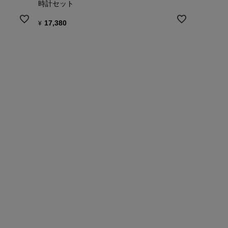
時計セット
17,380
¥
ックコットン流通機構、
にしたがって生産されたものを使用しています。
着がわき、赤ちゃんのかわいらしさを引き立て