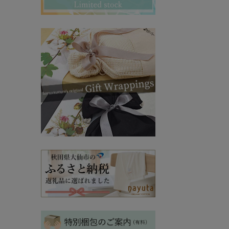
その他ママ雑貨
chevron_right
chevron_right
妊婦帯・産前産後ガードル
chevron_right
マタニティ・授乳パジャマ
chevron_right