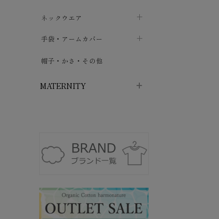
ハイソックス
バッグ・ポシェット
タオルハンカチ
chevron_right
ネックウエア
chevron_right
chevron_right
五本指・足袋ソックス
ガーゼハンカチ
マフラー
chevron_right
手袋・アームカバー
chevron_right
chevron_right
タイツ
ハンカチ
ストール
chevron_right
ショート丈
chevron_right
chevron_right
帽子・かさ・その他
chevron_right
レッグウォーマー
ネックカバー・スヌード
chevron_right
ロング丈
chevron_right
chevron_right
MATERNITY
マタニティウェア・授乳服
マタニティウェア・授乳服
授乳下着・パジャマ
chevron_right
マタニティ・授乳ブラジャー
マタ
ニティ・ママ雑貨
chevron_right
授乳パッド
授乳ケープ
chevron_right
chevron_right
マタニティショーツ
授乳クッション・枕
chevron_right
chevron_right
マタニティ・授乳インナー