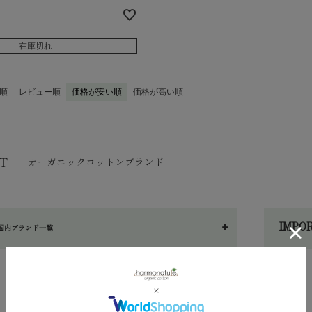
在庫切れ
順
レビュー順
価格が安い順
価格が高い順
T
オーガニックコットンブランド
IMP
国内ブランド一覧
へ～わ
し～ふ
am（シサム）