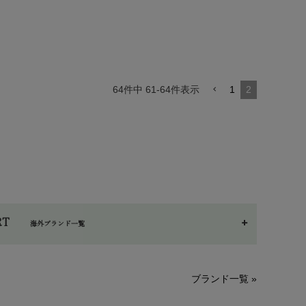
64
件中
61
-
64
件表示
1
2
ORT
海外ブランド一覧
A～G
O～Z
H～N
ブランド一覧 »
HAPPY PLACE（ハッピープレイス）