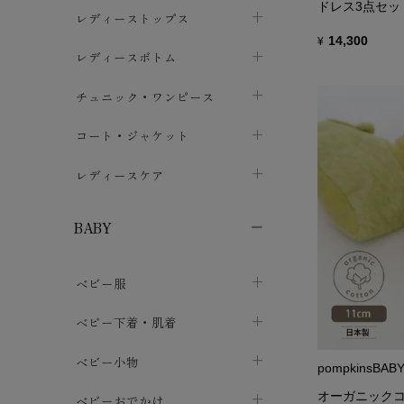
ドレス3点セッ
ブラジャー
レディーストップス
chevron_right
14,300
¥
ショーツ
カットソー・Tシャツ
レディースボトム
chevron_right
chevron_right
レディースインナー・肌着
シャツ・ブラウス
スカート
chevron_right
チュニック・ワンピース
chevron_right
chevron_right
レギンス・スパッツ
パーカー・スウェット
レディースパンツ
半袖・袖なし
chevron_right
chevron_right
コート・ジャケット
chevron_right
chevron_right
パジャマ・ルームウェア
カーディガン・ボレロ・ベスト
長袖・７分袖
chevron_right
chevron_right
レディースケア
chevron_right
ニット・セーター
chevron_right
布ナプキン
chevron_right
BABY
パンティライナー
chevron_right
使
G
ベビー服
紙ナプキン
chevron_right
や
カバーオール・ロンパース
ベビー下着・肌着
chevron_right
る
セパレート・上下セット
コンビ肌着
ベビー小物
chevron_right
chevron_right
pompkinsBAB
トップス
パンツ・オーバーパンツ
ベビー小物・雑貨
オーガニックコ
chevron_right
ベビーおでかけ
chevron_right
chevron_right