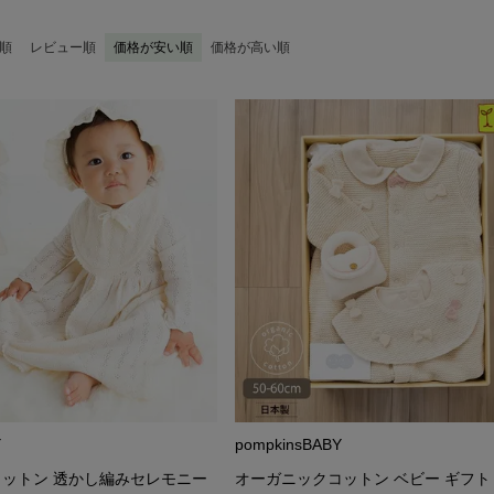
順
レビュー順
価格が安い順
価格が高い順
地の茶色は染色せず、色のついた原綿(カラードコットン)を使用、キ
白していませんので、綿花に残った葉や茎が斑点のように見えることが
いきます。
ちゃんの肌に負担をかけないやさしい肌触りを、ぜひ実感してください
Y
pompkinsBABY
ットン 透かし編みセレモニー
オーガニックコットン ベビー ギフト