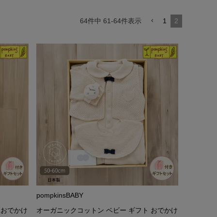
64
件中
61
-
64
件表示
1
2
ナリ色は原綿そのままの色を生かしています。
ありますが、害はなくお洗濯するごとに減っ
。
pompkinsBABY
 おでかけ
オーガニックコットン ベビー ギフト おでかけ