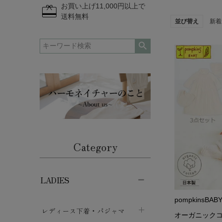
redeem
お買い上げ11,000円以上で
送料無料
並び替え
新着
生
Category
漂
て
LADIES
赤
pompkinsBAB
レディース下着・パジャマ
オーガニックコ