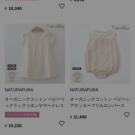
10,340
¥
NaturaPura 社が原綿を輸入しNaturaPura社の管理のもと、EUEB の
認定工場（紡績、織機、加工、縫製工場）へ発注し、製品は
NaturaPura 社へ納入されます。
NaturaPura は原綿から出荷までの品質管理を行っています。
NATURAPURA
NATURAPURA
オーガニックコットン ベビーリ
オーガニックコットン ベビーシ
環境に優しく健康的で安全な製品に認定されるヨーロッパのエコラ
ックラックリボンサマードレス
アサッカーフリルロンパース
ベルを取得しています。
ワンピース特集対象
11,440
¥
原綿は、欧州エコラベル委員会(E U E B )のオーガニックコットン基
準（EEC no2092/91）に基づき認定機関CUC が認定したオーガニッ
10,230
¥
クコットンです。