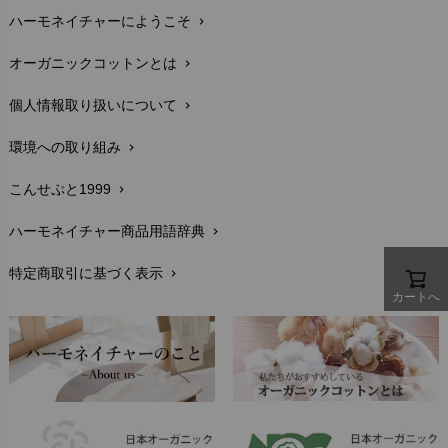
Madame MO（マダムモー）
ぬくぐるみ工房
ハーモネイチャーにようこそ
chevron_right
配送と送料
maggies（マギーズ）
chevron_right
HAYASHI
MAINIO（マイニオ）
オーガニックコットンとは
chevron_right
在庫状況と発送予定
chevron_right
Haruulala（ハルウララ）
MATONA（マトナ）
Pantyliners Organics（パンティライナーズ）
個人情報取り扱いについて
chevron_right
サイズ・寸法
MAUD N LIL（モード・ン・リル）
chevron_right
PeopleTree（ピープルツリー）
maxomorra（マクソモーラ）
環境への取り組み
chevron_right
生地・素材
chevron_right
plantia（プランティア）
mini rodini（ミニロディーニ）
PRISTINE（プリスティン）
こんせぷと1999
chevron_right
お手入れについて
Molo（モロ）
chevron_right
fromF（フロムエフ）
My Little Cozmo（マイリトルコズモ）
ハーモネイチャー商品用語辞典
chevron_right
レビューを書こう
chevron_right
nadadelazos（ナダデラゾス）
特定商取引に基づく表示
chevron_right
返品交換
NATURAPURA（ナチュラプラ）
chevron_right
カートへ
NewNative（ニューネイティブ）
FAXでのご注文
chevron_right
Nukleus（ニュクレス）
お問い合わせ
chevron_right