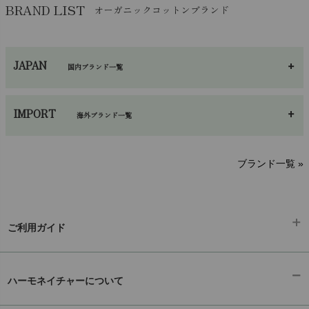
BRAND LIST
オーガニックコットンブランド
JAPAN
国内ブランド一覧
あ～さ
へ～わ
し～ふ
IMPORT
海外ブランド一覧
sisam（シサム）
A～G
O～Z
H～N
ブランド一覧 »
SISIFILLE（シシフィーユ）
Think-B（シンクビー）
HAPPY PLACE（ハッピープレイス）
SkinAware（スキンアウェア）
Hatley（ハットレイ）
生活アートクラブ
ご利用ガイド
kidscase（キッズケース）
Tsukuba Cotton（つくばコットン）
LITTLE INDIANS（リトルインディアンズ）
天衣無縫
ギフトラッピング
L'ovedbaby（ラブドベビー）
chevron_right
ハーモネイチャーについて
nanadecor（ナナデェコール）
Lovingly Organics（ラビングリー）
お支払い方法
chevron_right
nayuta（ナユタ）