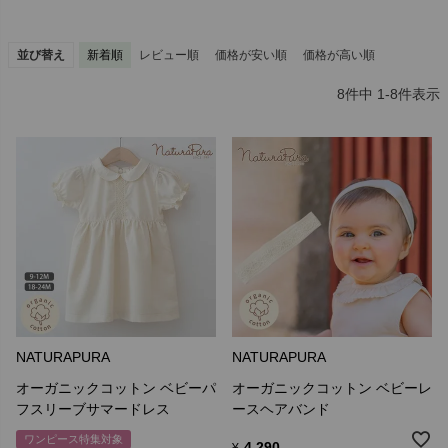
オーガニックコットンのメリット
化学物質を使わないことにより原綿を痛めていませんので末長く使
並び替え
新着順
レビュー順
価格が安い順
価格が高い順
えます。
綿の生来の持ち味により肌触りがソフトでまろやかです。
8
件中
1
-
8
件表示
農薬化学物質を使用しないため環境への影響を軽減しています。
ナチュラプラの製品は染色していません。
自然の原綿の３色を基本色にしていますので飽きがこない自然な色
合いです。
オーガニックコットンのご使用上の留意点
綿本来の細胞を守る性質により最初は吸水力が比較的少ないですが
徐々に吸水力が出ます。薬品を使用していないため害のない綿のカ
スが出ることがありますが洗濯をしていくうちに出なくなります。
黒い原綿のカスが混入していますがこれは漂白していないためで害
はありません。
天然にこだわった極上の肌触り、高水準の品質とヨーロピアンテイ
NATURAPURA
NATURAPURA
ストのデザインで、シンプル+デザイン性に優れた製品をお届けしま
オーガニックコットン ベビーパ
オーガニックコットン ベビーレ
す。
フスリーブサマードレス
ースヘアバンド
ワンピース特集対象
4,290
¥