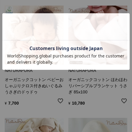
NATURAPURA
NATURAPURA
オーガニックコットン ベビーお
オーガニックコットン ほわほわ
しゃぶりクロス付きぬいぐるみ
リバーシブルブランケット うさ
うさぎのドゥドゥ
ぎ 85x100
7,700
10,780
¥
¥