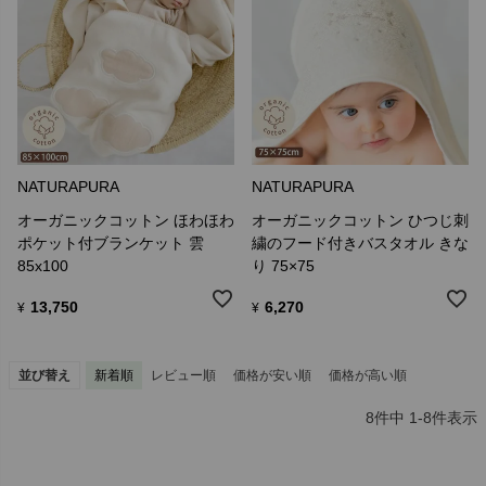
NATURAPURA
NATURAPURA
オーガニックコットン ほわほわ
オーガニックコットン ひつじ刺
ポケット付ブランケット 雲
繍のフード付きバスタオル きな
85x100
り 75×75
13,750
6,270
¥
¥
並び替え
新着順
レビュー順
価格が安い順
価格が高い順
8
件中
1
-
8
件表示