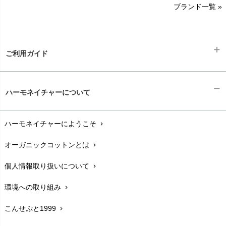
ブランド一覧 »
SISIFILLE（シシフィーユ）
Think-B（シンクビー）
HAPPY PLACE（ハッピープレイス）
SkinAware（スキンアウェア）
Hatley（ハットレイ）
生活アートクラブ
ご利用ガイド
kidscase（キッズケース）
Tsukuba Cotton（つくばコットン）
LITTLE INDIANS（リトルインディアンズ）
天衣無縫
ギフトラッピング
L'ovedbaby（ラブドベビー）
chevron_right
ハーモネイチャーについて
nanadecor（ナナデェコール）
Lovingly Organics（ラビングリー）
お支払い方法
chevron_right
nayuta（ナユタ）
Madame MO（マダムモー）
ぬくぐるみ工房
ハーモネイチャーにようこそ
chevron_right
配送と送料
maggies（マギーズ）
chevron_right
HAYASHI
MAINIO（マイニオ）
オーガニックコットンとは
chevron_right
在庫状況と発送予定
chevron_right
Haruulala（ハルウララ）
MATONA（マトナ）
Pantyliners Organics（パンティライナーズ）
個人情報取り扱いについて
chevron_right
サイズ・寸法
MAUD N LIL（モード・ン・リル）
chevron_right
PeopleTree（ピープルツリー）
maxomorra（マクソモーラ）
環境への取り組み
chevron_right
生地・素材
chevron_right
plantia（プランティア）
mini rodini（ミニロディーニ）
PRISTINE（プリスティン）
こんせぷと1999
chevron_right
お手入れについて
Molo（モロ）
chevron_right
fromF（フロムエフ）