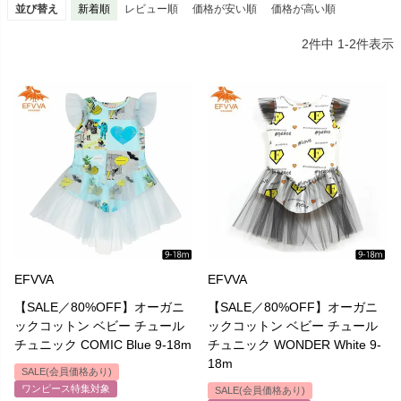
並び替え
新着順
レビュー順
価格が安い順
価格が高い順
2
件中
1
-
2
件表示
子どもたちの個々の感性は素晴らしく、子どもは、私たちの最大の
宝です。そして子供たちのために、環境に配慮して未来を守ること
が重要だと考えています。
EFVVAは、環境や人権に敬意を払って服を作ることを目指している
のです。
EFVVA
EFVVA
【SALE／80%OFF】オーガニ
【SALE／80%OFF】オーガニ
ックコットン ベビー チュール
ックコットン ベビー チュール
チュニック COMIC Blue 9-18m
チュニック WONDER White 9-
18m
SALE(会員価格あり)
ワンピース特集対象
SALE(会員価格あり)