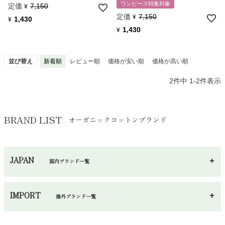
ワンピース特集対象
EFVVAでは、生地はヨーロッパの工場、縫製は地元ポーランドにて
定価
7,150
¥
行われていて、過剰な輸送を避ける配慮をしています。 ジッパーな
定価
7,150
¥
1,430
¥
どもYKKに承認された地元のサプライヤーから調達しています。
1,430
¥
綿はGOTS認証されたオーガニックコットン、リサイクルやその他の
繊維もOEKO-TEXスタンダート100をクリアした素材を使用していま
す。
並び替え
新着順
レビュー順
価格が安い順
価格が高い順
2
件中
1
-
2
件表示
BRAND LIST
オーガニックコットンブランド
JAPAN
国内ブランド一覧
あ～さ
へ～わ
し～ふ
IMPORT
海外ブランド一覧
sisam（シサム）
A～G
O～Z
H～N