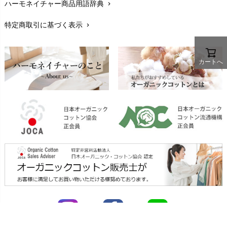
My Little Cozmo（マイリトルコズモ）
ハーモネイチャー商品用語辞典
chevron_right
レビューを書こう
chevron_right
nadadelazos（ナダデラゾス）
特定商取引に基づく表示
chevron_right
返品交換
NATURAPURA（ナチュラプラ）
chevron_right
NewNative（ニューネイティブ）
FAXでのご注文
chevron_right
Nukleus（ニュクレス）
カートへ
お問い合わせ
chevron_right