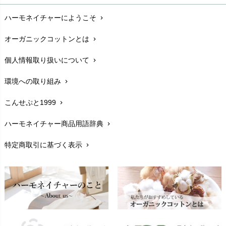
お支払い方法
chevron_right
ハーモネイチャーにようこそ
chevron_right
配送と送料
chevron_right
オーガニックコットンとは
chevron_right
在庫状況と発送予定
chevron_right
個人情報取り扱いについて
chevron_right
サイズ・寸法
chevron_right
環境への取り組み
chevron_right
生地・素材
chevron_right
こんせぷと1999
chevron_right
お手入れについて
chevron_right
ハーモネイチャー商品用語辞典
chevron_right
レビューを書こう
chevron_right
特定商取引に基づく表示
chevron_right
返品交換
chevron_right
FAXでのご注文
chevron_right
お問い合わせ
chevron_right