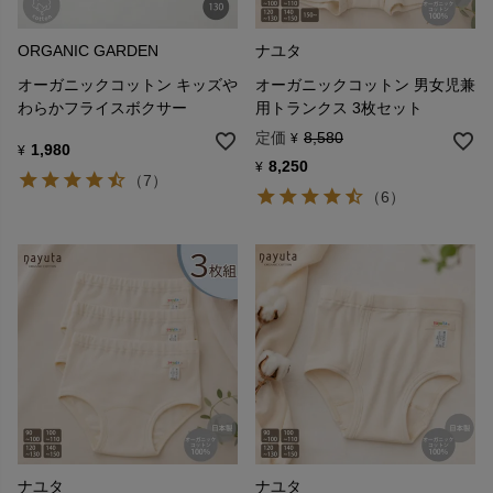
ORGANIC GARDEN
ナユタ
オーガニックコットン キッズや
オーガニックコットン 男女児兼
わらかフライスボクサー
用トランクス 3枚セット
定価
8,580
¥
1,980
¥
8,250
¥
（7）
（6）
ナユタ
ナユタ