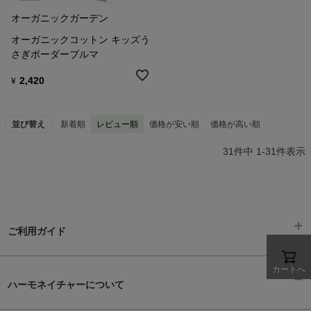
オーガニックガーデン
オーガニックコットン キッズう
さぎボーダーブルマ
2,420
¥
並び替え
新着順
レビュー順
価格が安い順
価格が高い順
31
件中
1
-
31
件表示
ご利用ガイド
カートへ
ギフトラッピング
chevron_right
ハーモネイチャーについて
お支払い方法
chevron_right