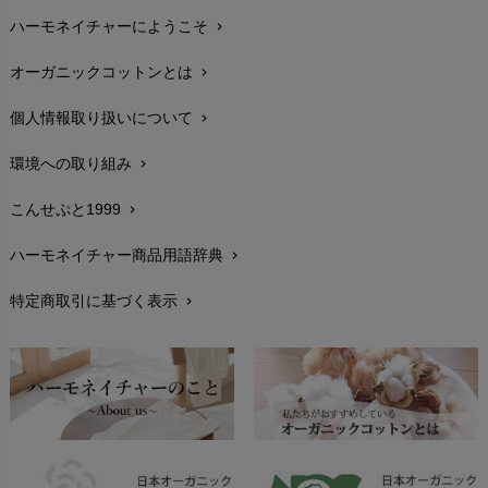
ハーモネイチャーにようこそ
chevron_right
配送と送料
chevron_right
オーガニックコットンとは
chevron_right
在庫状況と発送予定
chevron_right
個人情報取り扱いについて
chevron_right
サイズ・寸法
chevron_right
環境への取り組み
chevron_right
生地・素材
chevron_right
こんせぷと1999
chevron_right
お手入れについて
chevron_right
ハーモネイチャー商品用語辞典
chevron_right
レビューを書こう
chevron_right
特定商取引に基づく表示
chevron_right
返品交換
chevron_right
FAXでのご注文
chevron_right
お問い合わせ
chevron_right