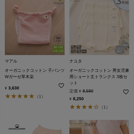
マアル
ナユタ
オーガニックコットン 子パンツ
オーガニックコットン 男女児兼
Wガーゼ草木染
用ショート丈トランクス 3枚セ
ット
3,630
¥
定価
8,580
¥
（1）
8,250
¥
（1）