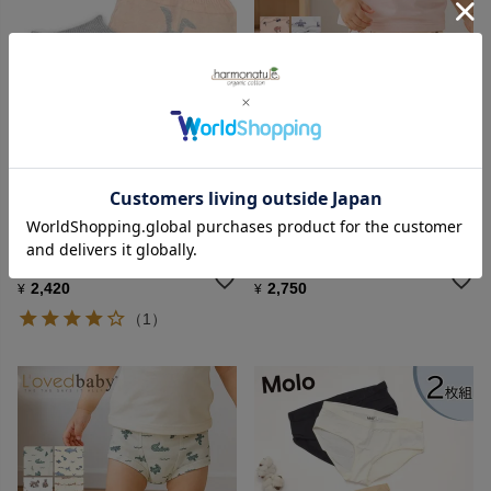
ORGANIC GARDEN
L'ovdbaby
オーガニックコットン キッズ
オーガニックコットン トイレト
うさぎ柄ブルマ
レーニングパンツBrief
2,420
2,750
¥
¥
（1）