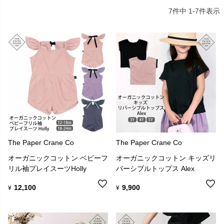
7
件中
1
-
7
件表示
The Paper Crane COの子供服作りでは「less is more（少ないほど
多い）」を大切にしています。
両親が小さな子供たちをスタイリッシュに見せつつ、あらゆる場面
で様々な方法で組み合わせて着用できるようデザインされていま
す。
おしゃれな色使いやヨーロピアンな細やかなデザインでありなが
ら、機能性を兼ね備えた商品が魅力です。
母親としての経験を活かし、細部まで工夫された商品になっていま
す。
The Paper Crane Co
The Paper Crane Co
オーガニックコットン ベビーフ
オーガニックコットン キッズリ
リル袖プレイスーツHolly
バーシブルトップス Alex
12,100
9,900
¥
¥