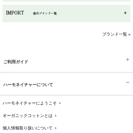
あ～さ
へ～わ
し～ふ
IMPORT
海外ブランド一覧
sisam（シサム）
A～G
O～Z
H～N
ブランド一覧 »
SISIFILLE（シシフィーユ）
Think-B（シンクビー）
HAPPY PLACE（ハッピープレイス）
SkinAware（スキンアウェア）
Hatley（ハットレイ）
生活アートクラブ
ご利用ガイド
kidscase（キッズケース）
Tsukuba Cotton（つくばコットン）
LITTLE INDIANS（リトルインディアンズ）
天衣無縫
ギフトラッピング
L'ovedbaby（ラブドベビー）
chevron_right
ハーモネイチャーについて
nanadecor（ナナデェコール）
Lovingly Organics（ラビングリー）
お支払い方法
chevron_right
nayuta（ナユタ）
Madame MO（マダムモー）
ぬくぐるみ工房
ハーモネイチャーにようこそ
chevron_right
配送と送料
maggies（マギーズ）
chevron_right
HAYASHI
MAINIO（マイニオ）
オーガニックコットンとは
chevron_right
在庫状況と発送予定
chevron_right
Haruulala（ハルウララ）
MATONA（マトナ）
Pantyliners Organics（パンティライナーズ）
個人情報取り扱いについて
chevron_right
サイズ・寸法
MAUD N LIL（モード・ン・リル）
chevron_right