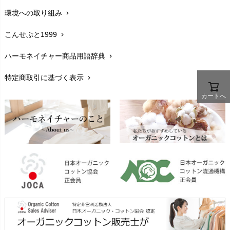
PeopleTree（ピープルツリー）
maxomorra（マクソモーラ）
環境への取り組み
chevron_right
生地・素材
chevron_right
plantia（プランティア）
mini rodini（ミニロディーニ）
PRISTINE（プリスティン）
こんせぷと1999
chevron_right
お手入れについて
Molo（モロ）
chevron_right
fromF（フロムエフ）
My Little Cozmo（マイリトルコズモ）
ハーモネイチャー商品用語辞典
chevron_right
レビューを書こう
chevron_right
nadadelazos（ナダデラゾス）
特定商取引に基づく表示
chevron_right
返品交換
NATURAPURA（ナチュラプラ）
chevron_right
カートへ
NewNative（ニューネイティブ）
FAXでのご注文
chevron_right
Nukleus（ニュクレス）
お問い合わせ
chevron_right