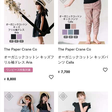
売上の一部は、子供たちのための慈善団体に寄付されます。
私たちが伝えたいのは祝福です。寄付する慈善団体を6か月ごとに切
り替え、支援を必要としているさまざまな種類の子供たちに働きか
けたいと考えています。
The Paper Crane COの服は、GOTS認定のオーガニックコットン
The Paper Crane Co
The Paper Crane Co
100％で作られています。
オーガニックコットン キッズフ
オーガニックコットン キッズパ
GOTSは、原材料の収穫から環境的および社会的責任のある製造ま
リル袖ドレス Aria
ンツ Calla
で、テキスタイルのオーガニックステータスを保証する世界的に認
められた要件を定義しています。
ワンピース特集対象
7,700
¥
デリケートなお子様の肌にも安心して使っていただけるように、環
8,800
¥
境に優しいOEKO-TEX認定の染料のみを使用しています。