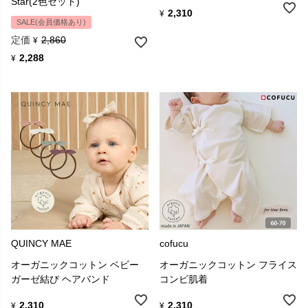
Star(2色セット)
2,310
¥
SALE(会員価格あり)
定価
2,860
¥
2,288
¥
QUINCY MAE
cofucu
オーガニックコットン ベビー
オーガニックコットン フライス
ガーゼ結び ヘアバンド
コンビ肌着
2,310
2,310
¥
¥