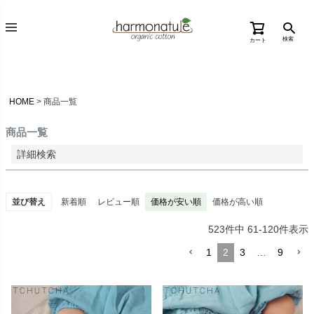
価格が高い順
検索
カート
優先度順
レビュー順
キーワードヒット順
HOME
商品一覧
検索
商品一覧
詳細検索
並び替え
新着順
レビュー順
価格が安い順
価格が高い順
523
件中
61
-
120
件表示
1
2
3
…
9