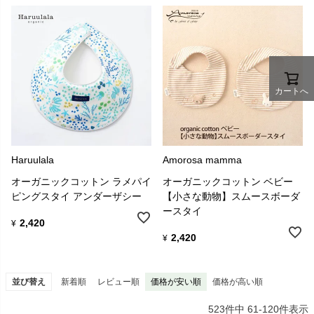
カートへ
Haruulala
Amorosa mamma
オーガニックコットン ラメパイ
オーガニックコットン ベビー
ピングスタイ アンダーザシー
【小さな動物】スムースボーダ
ースタイ
2,420
¥
2,420
¥
並び替え
新着順
レビュー順
価格が安い順
価格が高い順
523
件中
61
-
120
件表示