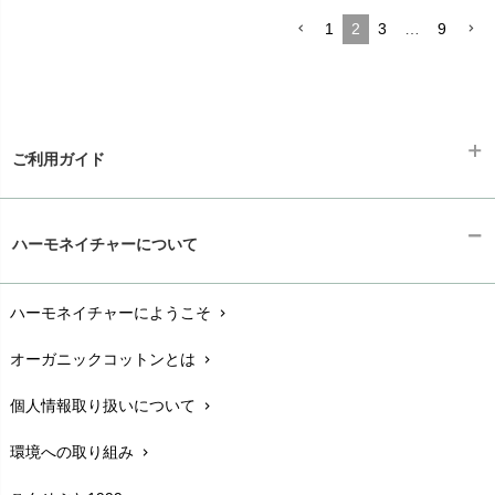
1
2
3
…
9
ご利用ガイド
ギフトラッピング
chevron_right
ハーモネイチャーについて
お支払い方法
chevron_right
ハーモネイチャーにようこそ
chevron_right
配送と送料
chevron_right
オーガニックコットンとは
chevron_right
在庫状況と発送予定
chevron_right
個人情報取り扱いについて
chevron_right
サイズ・寸法
chevron_right
環境への取り組み
chevron_right
生地・素材
chevron_right