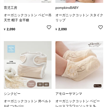
育児工房
pompkinsBABY
オーガニックコットン ベビー吊
オーガニックコットン スタイク
天竺 帽子 金平糖
リップ
2,090
2,090
¥
¥
シンクビー
アモローサマンマ
オーガニックコットン 外ベルト
オーガニックコットン ベビー
おむつカバー
レースフラワーソックス 9-