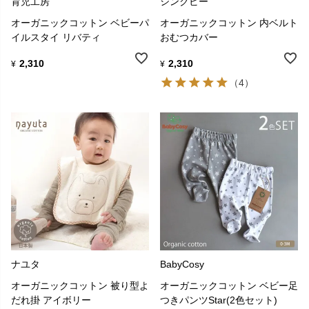
育児工房
シンクビー
オーガニックコットン ベビーパ
オーガニックコットン 内ベルト
イルスタイ リバティ
おむつカバー
2,310
2,310
¥
¥
（4）
ナユタ
BabyCosy
オーガニックコットン 被り型よ
オーガニックコットン ベビー足
だれ掛 アイボリー
つきパンツStar(2色セット)