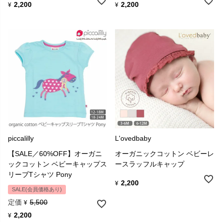
2,200
2,200
¥
¥
piccalilly
L'ovedbaby
【SALE／60%OFF】オーガニ
オーガニックコットン ベビーレ
ックコットン ベビーキャップス
ースラッフルキャップ
リーブTシャツ Pony
2,200
¥
SALE(会員価格あり)
定価
5,500
¥
2,200
¥