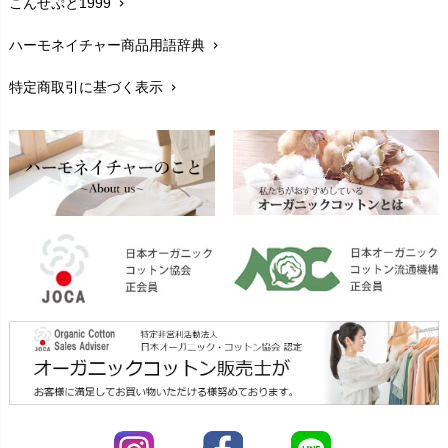
こんせぷと1999
chevron_right
お手入れについて
chevron_right
ハーモネイチャー商品用語辞典
chevron_right
レビューを書こう
chevron_right
特定商取引に基づく表示
chevron_right
返品交換
chevron_right
FAXでのご注文
chevron_right
お問い合わせ
chevron_right