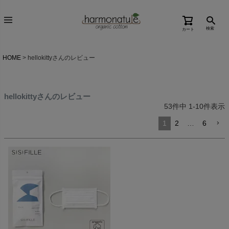
検索
カート
HOME
hellokittyさんのレビュー
hellokittyさんのレビュー
53
件中
1
-
10
件表示
1
2
…
6