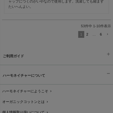
ャップにつくのがいやなので使用します。洗濯しても縮まず
たいへんよい。
53
件中
1
-
10
件表示
1
2
…
6
ご利用ガイド
ギフトラッピング
chevron_right
ハーモネイチャーについて
お支払い方法
chevron_right
ハーモネイチャーにようこそ
chevron_right
配送と送料
chevron_right
オーガニックコットンとは
chevron_right
在庫状況と発送予定
chevron_right
個人情報取り扱いについて
chevron_right