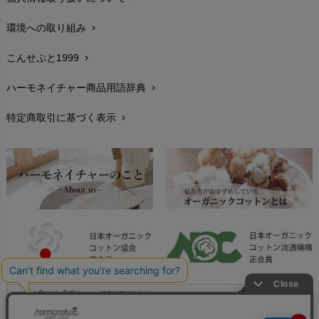
サイズ・寸法
chevron_right
環境への取り組み
chevron_right
生地・素材
chevron_right
こんせぷと1999
chevron_right
お手入れについて
chevron_right
ハーモネイチャー商品用語辞典
chevron_right
レビューを書こう
chevron_right
特定商取引に基づく表示
chevron_right
返品交換
chevron_right
FAXでのご注文
chevron_right
お問い合わせ
chevron_right