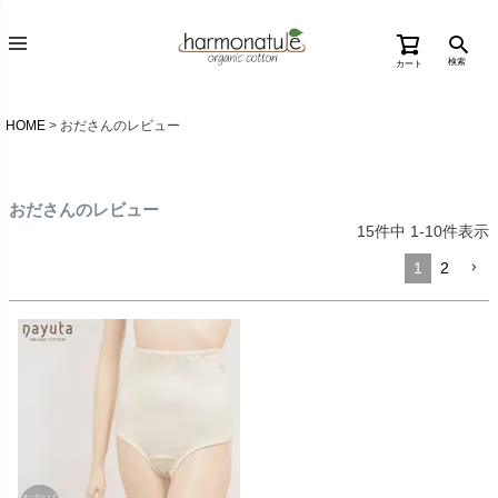
検索
カート
HOME
おださんのレビュー
おださんのレビュー
15
件中
1
-
10
件表示
1
2