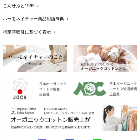
こんせぷと1999
chevron_right
お手入れについて
chevron_right
ハーモネイチャー商品用語辞典
chevron_right
レビューを書こう
chevron_right
特定商取引に基づく表示
chevron_right
返品交換
chevron_right
FAXでのご注文
chevron_right
お問い合わせ
chevron_right