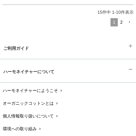
15
件中
1
-
10
件表示
1
2
ご利用ガイド
ギフトラッピング
chevron_right
ハーモネイチャーについて
お支払い方法
chevron_right
ハーモネイチャーにようこそ
chevron_right
配送と送料
chevron_right
オーガニックコットンとは
chevron_right
在庫状況と発送予定
chevron_right
個人情報取り扱いについて
chevron_right
サイズ・寸法
chevron_right
環境への取り組み
chevron_right
生地・素材
chevron_right