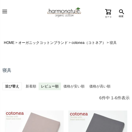
検索
カート
HOME
オーガニックコットンブランド
cotonea（コトネア）
寝具
寝具
並び替え
新着順
レビュー順
価格が安い順
価格が高い順
6
件中
1
-
6
件表示