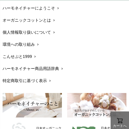
ハーモネイチャーにようこそ
chevron_right
配送と送料
chevron_right
オーガニックコットンとは
chevron_right
在庫状況と発送予定
chevron_right
個人情報取り扱いについて
chevron_right
サイズ・寸法
chevron_right
環境への取り組み
chevron_right
生地・素材
chevron_right
こんせぷと1999
chevron_right
お手入れについて
chevron_right
ハーモネイチャー商品用語辞典
chevron_right
レビューを書こう
chevron_right
特定商取引に基づく表示
chevron_right
返品交換
chevron_right
FAXでのご注文
chevron_right
お問い合わせ
chevron_right
カートへ