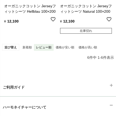
オーガニックコットン Jerseyフ
オーガニックコットン Jerseyフ
ィットシーツ Hellblau 100×200
ィットシーツ Natural 100×200
12,100
12,100
¥
¥
在庫切れ
並び替え
新着順
レビュー順
価格が安い順
価格が高い順
6
件中
1
-
6
件表示
ご利用ガイド
ギフトラッピング
chevron_right
ハーモネイチャーについて
お支払い方法
chevron_right