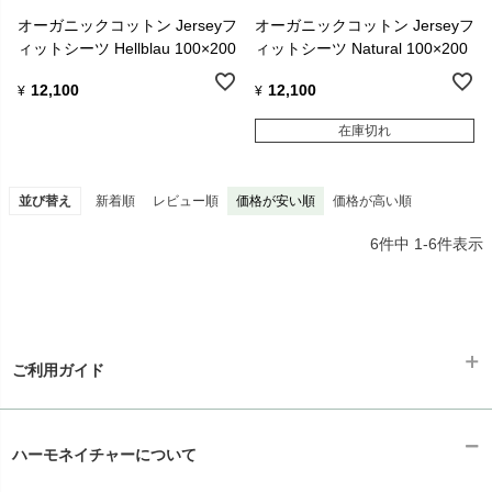
オーガニックコットン Jerseyフ
オーガニックコットン Jerseyフ
ィットシーツ Hellblau 100×200
ィットシーツ Natural 100×200
12,100
12,100
¥
¥
在庫切れ
並び替え
新着順
レビュー順
価格が安い順
価格が高い順
6
件中
1
-
6
件表示
ご利用ガイド
ギフトラッピング
chevron_right
ハーモネイチャーについて
お支払い方法
chevron_right