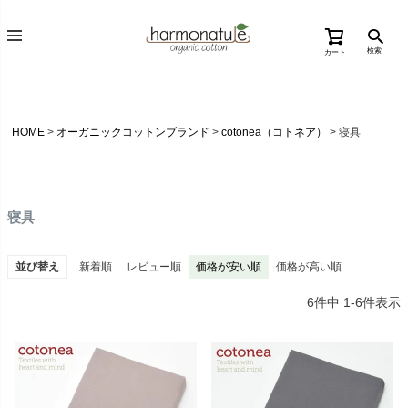
検索
カート
HOME
オーガニックコットンブランド
cotonea（コトネア）
寝具
寝具
並び替え
新着順
レビュー順
価格が安い順
価格が高い順
6
件中
1
-
6
件表示