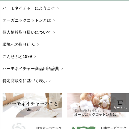
ハーモネイチャーにようこそ
chevron_right
配送と送料
chevron_right
オーガニックコットンとは
chevron_right
在庫状況と発送予定
chevron_right
個人情報取り扱いについて
chevron_right
サイズ・寸法
chevron_right
環境への取り組み
chevron_right
生地・素材
chevron_right
こんせぷと1999
chevron_right
お手入れについて
chevron_right
ハーモネイチャー商品用語辞典
chevron_right
レビューを書こう
chevron_right
特定商取引に基づく表示
chevron_right
返品交換
chevron_right
FAXでのご注文
chevron_right
お問い合わせ
chevron_right
カートへ