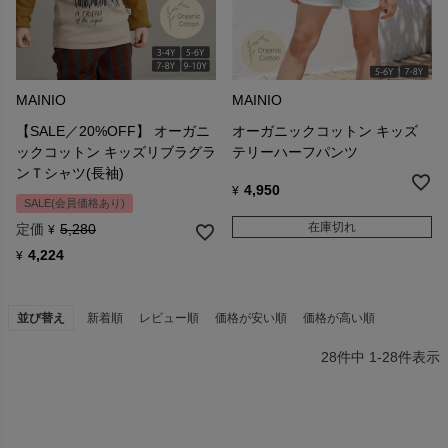
MAINIO
MAINIO
【SALE／20%OFF】 オーガニ
オーガニックコットン キッズ
ックコットン キッズリブラグラ
テリーハーフパンツ
ンＴシャツ(長袖)
4,950
¥
SALE(会員価格あり)
在庫切れ
定価
5,280
¥
4,224
¥
並び替え
新着順
レビュー順
価格が安い順
価格が高い順
28
件中
1
-
28
件表示