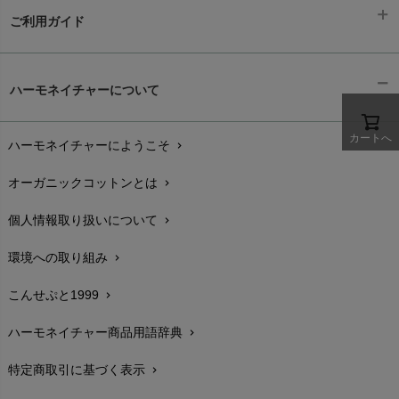
ご利用ガイド
ギフトラッピング
chevron_right
ハーモネイチャーについて
お支払い方法
chevron_right
カートへ
ハーモネイチャーにようこそ
chevron_right
配送と送料
chevron_right
オーガニックコットンとは
chevron_right
在庫状況と発送予定
chevron_right
個人情報取り扱いについて
chevron_right
サイズ・寸法
chevron_right
環境への取り組み
chevron_right
生地・素材
chevron_right
こんせぷと1999
chevron_right
お手入れについて
chevron_right
ハーモネイチャー商品用語辞典
chevron_right
レビューを書こう
chevron_right
特定商取引に基づく表示
chevron_right
返品交換
chevron_right