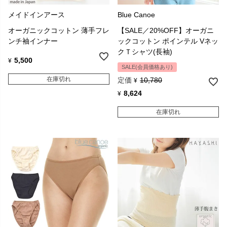
メイドインアース
Blue Canoe
オーガニックコットン 薄手フレ
【SALE／20%OFF】オーガニ
ンチ袖インナー
ックコットン ポインテル Vネッ
クＴシャツ(長袖)
5,500
¥
SALE(会員価格あり)
在庫切れ
定価
10,780
¥
8,624
¥
在庫切れ