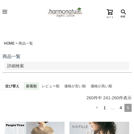
価格が高い順
検索
カート
優先度順
レビュー順
キーワードヒット順
HOME
商品一覧
検索
商品一覧
詳細検索
並び替え
新着順
レビュー順
価格が安い順
価格が高い順
260
件中
241
-
260
件表示
1
…
4
5