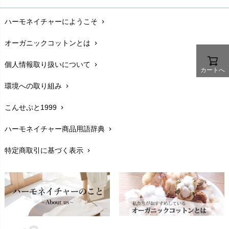
お支払い方法
chevron_right
ハーモネイチャーにようこそ
chevron_right
配送と送料
chevron_right
オーガニックコットンとは
chevron_right
在庫状況と発送予定
chevron_right
個人情報取り扱いについて
chevron_right
サイズ・寸法
chevron_right
カートへ
環境への取り組み
chevron_right
生地・素材
chevron_right
こんせぷと1999
chevron_right
お手入れについて
chevron_right
ハーモネイチャー商品用語辞典
chevron_right
レビューを書こう
chevron_right
特定商取引に基づく表示
chevron_right
返品交換
chevron_right
FAXでのご注文
chevron_right
お問い合わせ
chevron_right