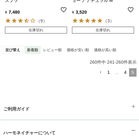
ズブラ
ョーツ ナチュラル M
7,480
3,520
¥
¥
（9）
（3）
在庫切れ
在庫切れ
並び替え
新着順
レビュー順
価格が安い順
価格が高い順
260
件中
241
-
260
件表示
1
…
4
5
ご利用ガイド
ギフトラッピング
chevron_right
ハーモネイチャーについて