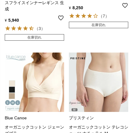
スフライスインナーレギンス 生
8,250
¥
成
（7）
5,940
¥
在庫切れ
（3）
在庫切れ
Blue Canoe
プリスティン
オーガニックコットン ジェーン
オーガニックコットン テレコシ