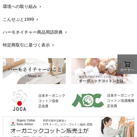
環境への取り組み
chevron_right
生地・素材
chevron_right
こんせぷと1999
chevron_right
お手入れについて
chevron_right
ハーモネイチャー商品用語辞典
chevron_right
レビューを書こう
chevron_right
特定商取引に基づく表示
chevron_right
返品交換
chevron_right
FAXでのご注文
chevron_right
カートへ
お問い合わせ
chevron_right