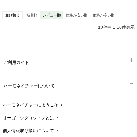
並び替え
新着順
レビュー順
価格が安い順
価格が高い順
10
件中
1
-
10
件表示
ご利用ガイド
ギフトラッピング
chevron_right
ハーモネイチャーについて
お支払い方法
chevron_right
ハーモネイチャーにようこそ
chevron_right
配送と送料
chevron_right
オーガニックコットンとは
chevron_right
在庫状況と発送予定
chevron_right
個人情報取り扱いについて
chevron_right
サイズ・寸法
chevron_right