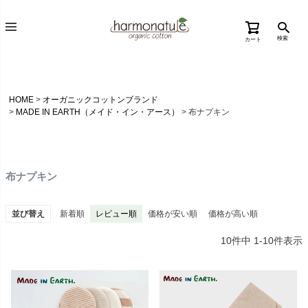
検索
カート
HOME
オーガニックコットンブランド
MADE IN EARTH（メイド・イン・アース）
布ナプキン
布ナプキン
並び替え
新着順
レビュー順
価格が安い順
価格が高い順
10
件中
1
-
10
件表示