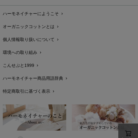
お支払い方法
chevron_right
ハーモネイチャーにようこそ
chevron_right
配送と送料
chevron_right
オーガニックコットンとは
chevron_right
在庫状況と発送予定
chevron_right
個人情報取り扱いについて
chevron_right
サイズ・寸法
chevron_right
環境への取り組み
chevron_right
生地・素材
chevron_right
こんせぷと1999
chevron_right
お手入れについて
chevron_right
ハーモネイチャー商品用語辞典
chevron_right
レビューを書こう
chevron_right
特定商取引に基づく表示
chevron_right
返品交換
chevron_right
FAXでのご注文
chevron_right
お問い合わせ
chevron_right