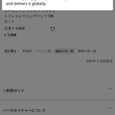
ナユタ
オーガニックコットン フライス
トイレトレーニングパンツ 3枚
セット
定価
7,920
¥
7,590
¥
並び替え
新着順
レビュー順
価格が安い順
価格が高い順
5
件中
1
-
5
件表示
ご利用ガイド
ギフトラッピング
chevron_right
ハーモネイチャーについて