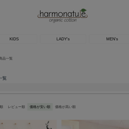
予約商品
し
S
M
22.5cm
23.0cm
予約商
並び順
KIDS
LADY's
MEN's
ブルー
イエロー
新着順
優先度
ri商品一覧
検索
品一覧
順
レビュー順
価格が安い順
価格が高い順