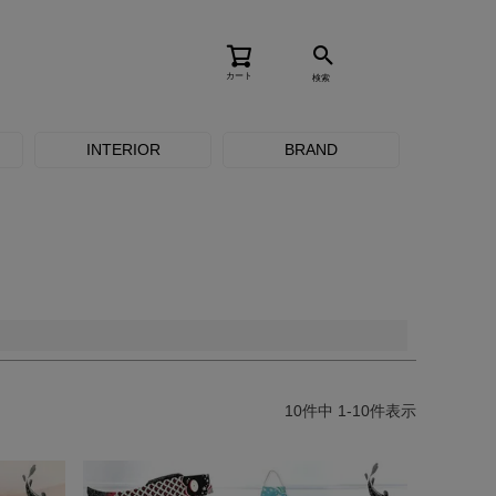
カート
検索
品のみを表示
INTERIOR
BRAND
登録順
価格が安い順
価格が高い順
順
レビュー順
キーワードヒット順
10
件中
1
-
10
件表示