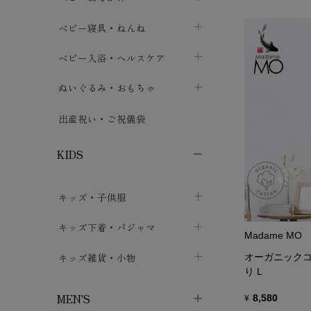
ボトムス
ボディスーツ
ベビー帽子
ベビーキャリー
chevron_right
chevron_right
ベビー寝具・ねんね
chevron_right
chevron_right
セレモニードレス
短肌着・長肌着
スタイ・よだれかけ
おでかけ用品・カバー・シート
chevron_right
ベビースリーパー
chevron_right
chevron_right
ベビー入浴・ヘルスケア
chevron_right
chevron_right
ワンピース・チュニック
肌着・下着
ミトン・手袋
chevron_right
ベビーパジャマ
chevron_right
ベビーおむつ・おむつカバー
chevron_right
ぬいぐるみ・おもちゃ
chevron_right
chevron_right
上着・アウター
ベビーおむつ・おむつカバー
靴下・タイツ
chevron_right
ベビー布団・シーツ
chevron_right
トレーニングパンツ
chevron_right
ファーストトイ
chevron_right
chevron_right
出産祝い・ご祝儀袋
chevron_right
トレーニングパンツ
レッグウォーマー・サポーター
ベビー枕・カバー
chevron_right
ベビーお風呂・ケア用品
chevron_right
ぬいぐるみ
chevron_right
chevron_right
chevron_right
KIDS
ベビー・キッズ腹巻
ベビーフェンス・安全用品
ガーゼ・クロス
chevron_right
知育玩具
chevron_right
chevron_right
chevron_right
キッズ・子供服
ブーティ・シューズ
ベビーおくるみ・アフガン
授乳クッション・枕
chevron_right
あみぐるみ
chevron_right
chevron_right
chevron_right
子供トップス
キッズ下着・パジャマ
マフラー
chevron_right
chevron_right
Madame MO
子供カーディガン・ベスト
子供肌着下着
キッズ雑貨・小物
汗取りパッド
chevron_right
オーガニックコッ
chevron_right
chevron_right
り L
子供チュニック・ワンピース
子供靴下
子供帽子
chevron_right
chevron_right
chevron_right
MEN'S
8,580
¥