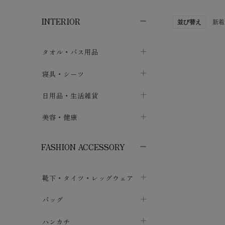
子供ボトムス
子供タイツ・レギンス
子供雑貨
chevron_right
chevron_right
chevron_right
INTERIOR
メンズ下着・パジャマ
子供上着・アウター
子供パジャマ
並び替え
新着
chevron_right
chevron_right
メンズインナー・肌着
メンズファッション
子供ローブ
chevron_right
chevron_right
タオル・バス用品
ボクサーパンツ
シャツ・カットソー
chevron_right
chevron_right
タオル
寝具・シーツ
chevron_right
ブリーフ
セーター・トレーナー・パーカ
chevron_right
chevron_right
バス用品
ベッドシーツ
日用品・生活雑貨
chevron_right
chevron_right
トランクス
ボトムス
chevron_right
chevron_right
布団カバー・カバーセット
クッション
美容・健康
chevron_right
chevron_right
アンダーパンツ・ももひき
コート・上着
chevron_right
chevron_right
枕・ピローケース
生地・手芸用品
マスク
chevron_right
chevron_right
chevron_right
FASHION ACCESSORY
メンズパジャマ
chevron_right
防水シート
スリッパ・ルームシューズ
コットン・綿棒
chevron_right
chevron_right
chevron_right
靴下・タイツ・レッグウェア
ケット・綿毛布
せっけん・洗剤
ガーゼ
chevron_right
chevron_right
chevron_right
フットカバー・アンクレット
布団
バッグ
その他小物・雑貨
chevron_right
保湿・スキンケア・サポーター
chevron_right
chevron_right
chevron_right
ソックス
巾着・ポーチ
ヨガマット・カーペット
ハンカチ
chevron_right
カイロ・湯たんぽ
chevron_right
chevron_right
chevron_right