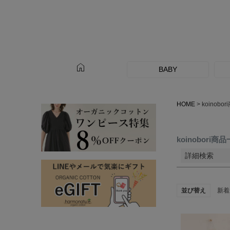
サイズ
指定な
home
カラー
BABY
レッド
HOME
koinobo
koinobori商
詳細検索
並び替え
新着