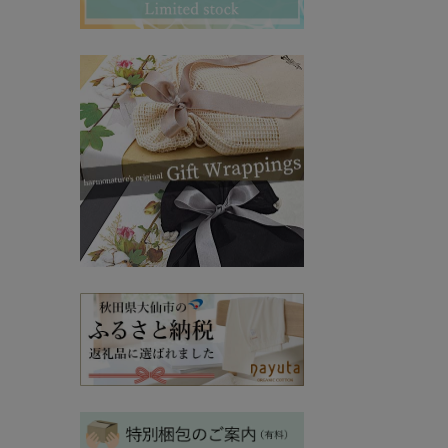
その他ママ雑貨
chevron_right
chevron_right
妊婦帯・産前産後ガードル
chevron_right
マタニティ・授乳パジャマ
chevron_right