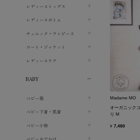
ブラジャー
レディーストップス
chevron_right
ショーツ
カットソー・Tシャツ
レディースボトム
chevron_right
chevron_right
レディースインナー・肌着
シャツ・ブラウス
スカート
chevron_right
チュニック・ワンピース
chevron_right
chevron_right
レギンス・スパッツ
パーカー・スウェット
レディースパンツ
半袖・袖なし
chevron_right
chevron_right
コート・ジャケット
chevron_right
chevron_right
パジャマ・ルームウェア
カーディガン・ボレロ・ベスト
長袖・７分袖
chevron_right
chevron_right
レディースケア
chevron_right
ニット・セーター
chevron_right
布ナプキン
chevron_right
BABY
パンティライナー
chevron_right
ベビー服
Madame MO
紙ナプキン
chevron_right
オーガニックコッ
カバーオール・ロンパース
ベビー下着・肌着
chevron_right
り M
セパレート・上下セット
コンビ肌着
ベビー小物
chevron_right
chevron_right
7,480
¥
トップス
パンツ・オーバーパンツ
ベビー小物・雑貨
chevron_right
ベビーおでかけ
chevron_right
chevron_right