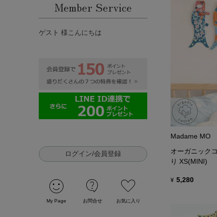
Member Service
ゲスト 様こんにちは
Madame MO
オーガニックコッ
ログイン/会員登録
り XS(MINI)
sentiment_satisfied
contact_support
favorite
5,280
¥
My Page
お問合せ
お気に入り