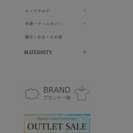
ハイソックス
バッグ・ポシェット
タオルハンカチ
chevron_right
ネックウエア
chevron_right
chevron_right
五本指・足袋ソックス
ガーゼハンカチ
マフラー
chevron_right
手袋・アームカバー
chevron_right
chevron_right
タイツ
ハンカチ
ストール
chevron_right
ショート丈
chevron_right
chevron_right
帽子・かさ・その他
chevron_right
レッグウォーマー
ネックカバー・スヌード
chevron_right
ロング丈
chevron_right
chevron_right
MATERNITY
マタニティウェア・授乳服
マタニティウェア・授乳服
授乳下着・パジャマ
chevron_right
マタニティ・授乳ブラジャー
マタ
ニティ・ママ雑貨
chevron_right
授乳パッド
授乳ケープ
chevron_right
chevron_right
マタニティショーツ
授乳クッション・枕
chevron_right
chevron_right
マタニティ・授乳インナー