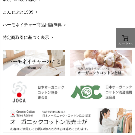
生地・素材
chevron_right
こんせぷと1999
chevron_right
お手入れについて
chevron_right
ハーモネイチャー商品用語辞典
chevron_right
レビューを書こう
chevron_right
特定商取引に基づく表示
chevron_right
返品交換
chevron_right
カートへ
FAXでのご注文
chevron_right
お問い合わせ
chevron_right