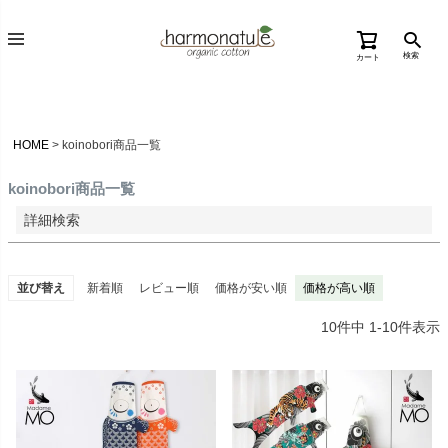
価格が高い順
検索
カート
優先度順
レビュー順
キーワードヒット順
HOME
koinobori商品一覧
検索
koinobori商品一覧
詳細検索
並び替え
新着順
レビュー順
価格が安い順
価格が高い順
10
件中
1
-
10
件表示