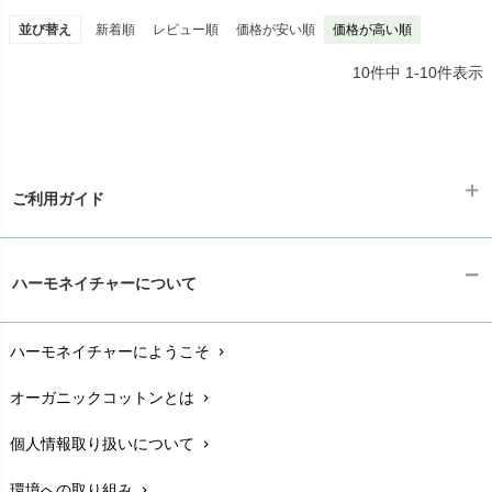
並び替え
新着順
レビュー順
価格が安い順
価格が高い順
10
件中
1
-
10
件表示
ご利用ガイド
ギフトラッピング
chevron_right
ハーモネイチャーについて
お支払い方法
chevron_right
ハーモネイチャーにようこそ
chevron_right
配送と送料
chevron_right
オーガニックコットンとは
chevron_right
在庫状況と発送予定
chevron_right
個人情報取り扱いについて
chevron_right
サイズ・寸法
chevron_right
環境への取り組み
chevron_right